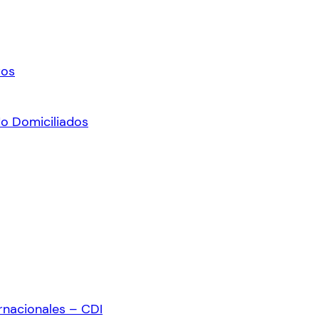
ros
No Domiciliados
rnacionales – CDI