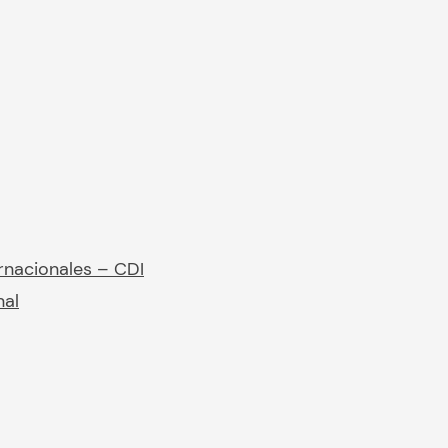
rnacionales – CDI
nal