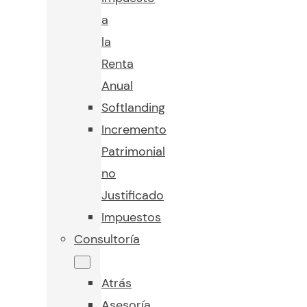
a
la
Renta
Anual
Softlanding
Incremento
Patrimonial
no
Justificado
Impuestos
Consultoría
Atrás
Asesoría