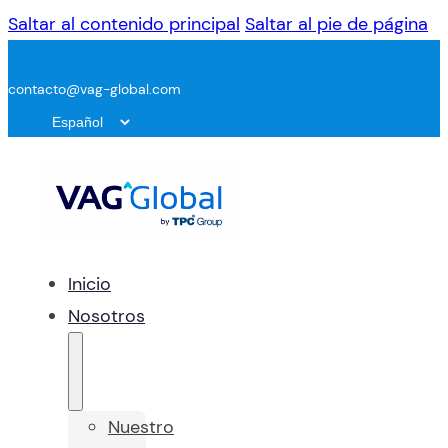
Saltar al contenido principal
Saltar al pie de página
contacto@vag-global.com
Inicio
Nosotros
Nuestro