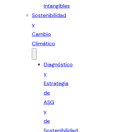
Intangibles
Sostenibilidad
y
Cambio
Climático
Diagnóstico
y
Estrategia
de
ASG
y
de
Sostenibilidad