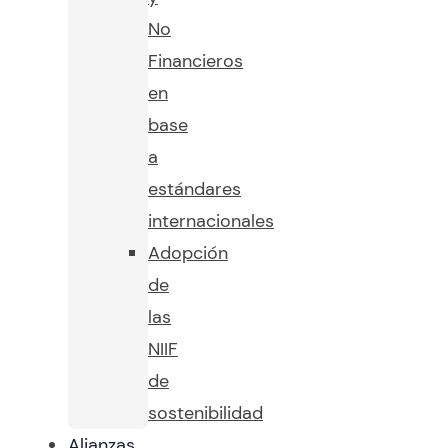
No
Financieros
en
base
a
estándares
internacionales
Adopción
de
las
NIIF
de
sostenibilidad
Alianzas