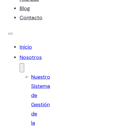
Blog
Contacto
Inicio
Nosotros
Nuestro
Sistema
de
Gestión
de
la