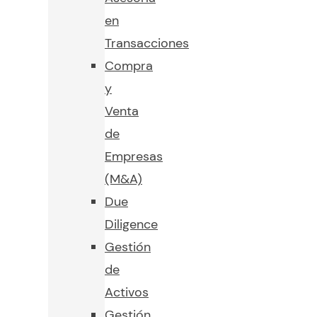
en
Transacciones
Compra
y
Venta
de
Empresas
(M&A)
Due
Diligence
Gestión
de
Activos
Gestión