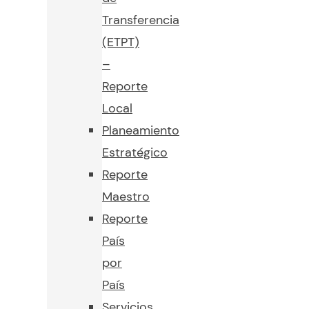
Transferencia
(ETPT)
–
Reporte
Local
Planeamiento
Estratégico
Reporte
Maestro
Reporte
País
por
País
Servicios