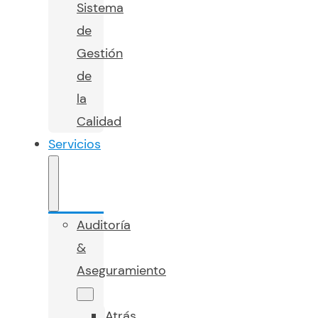
Sistema
de
Gestión
de
la
Calidad
Servicios
Auditoría
&
Aseguramiento
Atrás