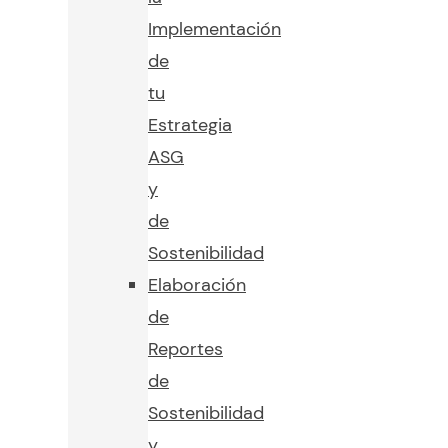
Implementación
de
tu
Estrategia
ASG
y
de
Sostenibilidad
Elaboración
de
Reportes
de
Sostenibilidad
y