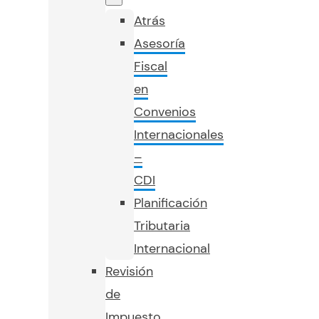
Atrás
Asesoría
Fiscal
en
Convenios
Internacionales
–
CDI
Planificación
Tributaria
Internacional
Revisión
de
Impuesto