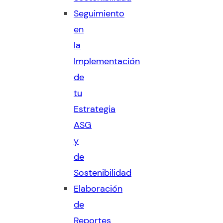
Seguimiento
en
la
Implementación
de
tu
Estrategia
ASG
y
de
Sostenibilidad
Elaboración
de
Reportes