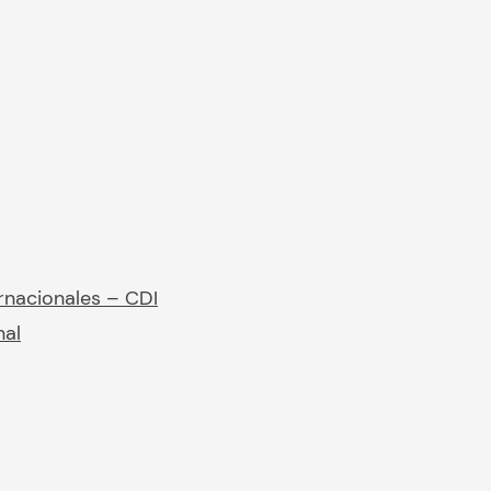
rnacionales – CDI
nal