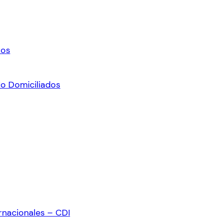
ros
No Domiciliados
rnacionales – CDI