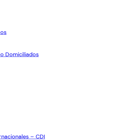
ros
No Domiciliados
rnacionales – CDI