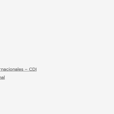
rnacionales – CDI
nal