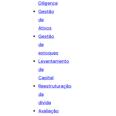
Diligence
Gestão
de
Ativos
Gestão
de
estoques
Levantamento
de
Capital
Reestruturação
da
dívida
Avaliação