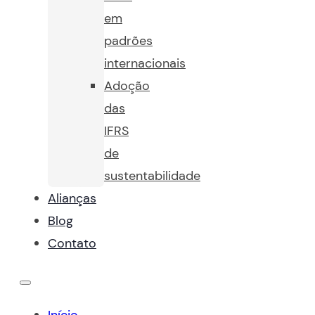
em
padrões
internacionais
Adoção
das
IFRS
de
sustentabilidade
Alianças
Blog
Contato