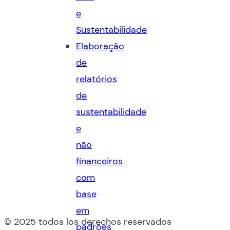
e
Sustentabilidade
Elaboração
de
relatórios
de
sustentabilidade
e
não
financeiros
com
base
em
© 2025 todos los derechos reservados
padrões