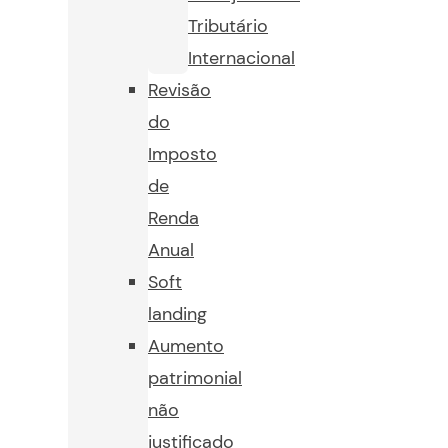
Tributário
Internacional
Revisão
do
Imposto
de
Renda
Anual
Soft
landing
Aumento
patrimonial
não
justificado