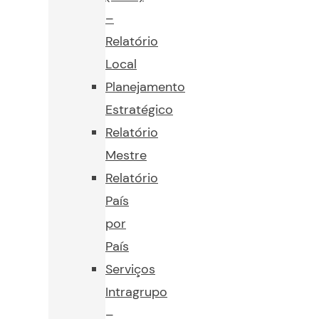
–
Relatório
Local
Planejamento
Estratégico
Relatório
Mestre
Relatório
País
por
País
Serviços
Intragrupo
–