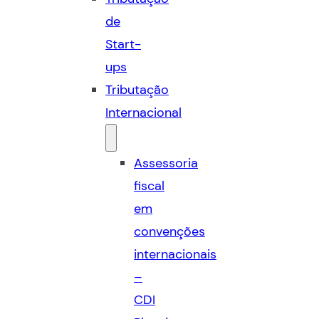
de
Start-
ups
Tributação
Internacional
Assessoria
fiscal
em
convenções
internacionais
–
CDI