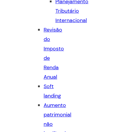
Planejamento
Tributário
Internacional
Revisão
do
Imposto
de
Renda
Anual
Soft
landing
Aumento
patrimonial
não