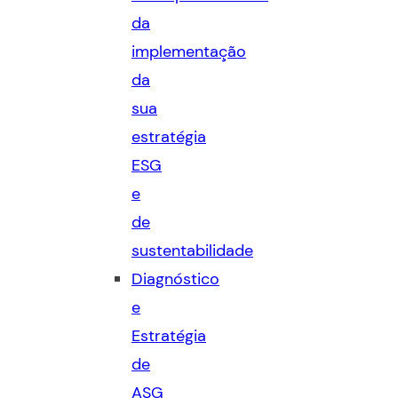
da
implementação
da
sua
estratégia
ESG
e
de
sustentabilidade
Diagnóstico
e
Estratégia
de
ASG