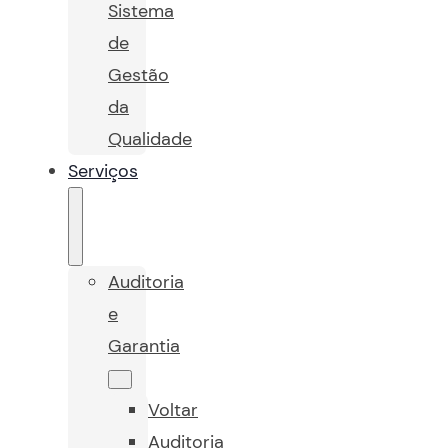
Sistema
de
Gestão
da
Qualidade
Serviços
Auditoria
e
Garantia
Voltar
Auditoria