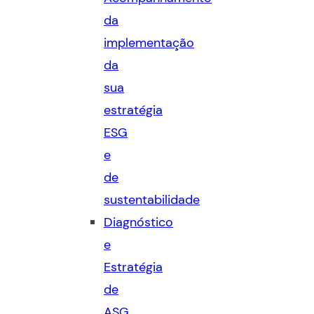
da
implementação
da
sua
estratégia
ESG
e
de
sustentabilidade
Diagnóstico
e
Estratégia
de
ASG