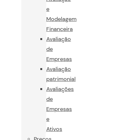
e
Modelagem
Financeira
Avaliação
de
Empresas
Avaliação
patrimonial
Avaliações
de
Empresas
e
Ativos
Preços