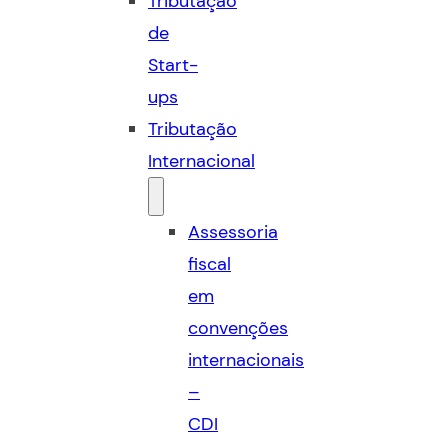
Tributação
de
Start-
ups
Tributação
Internacional
Assessoria
fiscal
em
convenções
internacionais
–
CDI