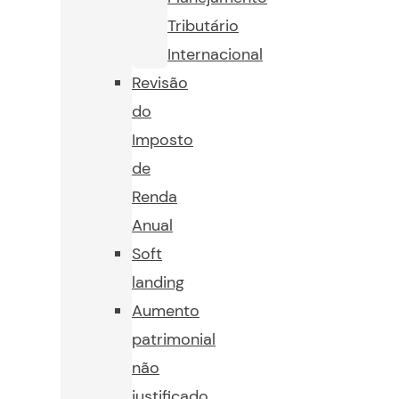
Tributário
Internacional
Revisão
do
Imposto
de
Renda
Anual
Soft
landing
Aumento
patrimonial
não
justificado