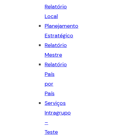
Relatório
Local
Planejamento
Estratégico
Relatório
Mestre
Relatório
País
por
País
Serviços
Intragrupo
–
Teste