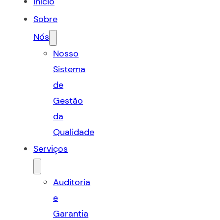
Início
Sobre
Nós
Nosso
Sistema
de
Gestão
da
Qualidade
Serviços
Auditoria
e
Garantia