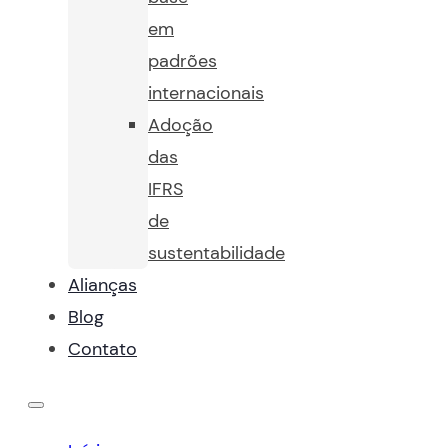
em
padrões
internacionais
Adoção
das
IFRS
de
sustentabilidade
Alianças
Blog
Contato