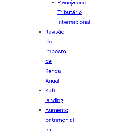
Planejamento
Tributário
Internacional
Revisão
do
Imposto
de
Renda
Anual
Soft
landing
Aumento
patrimonial
não