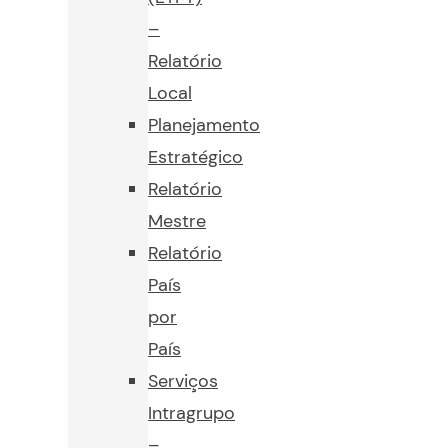
–
Relatório
Local
Planejamento
Estratégico
Relatório
Mestre
Relatório
País
por
País
Serviços
Intragrupo
–