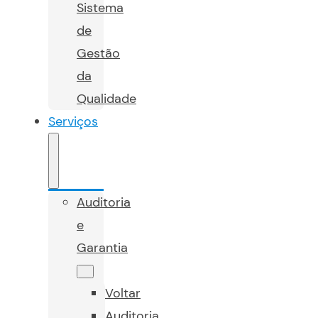
Sistema
de
Gestão
da
Qualidade
Serviços
Auditoria
e
Garantia
Voltar
Auditoria