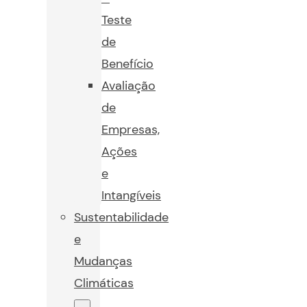
Teste
de
Benefício
Avaliação
de
Empresas,
Ações
e
Intangíveis
Sustentabilidade
e
Mudanças
Climáticas