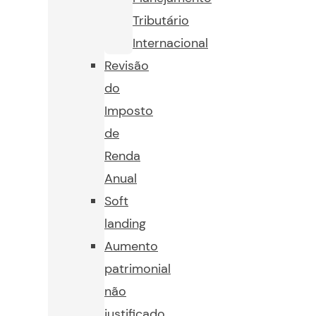
Tributário
Internacional
Revisão
do
Imposto
de
Renda
Anual
Soft
landing
Aumento
patrimonial
não
justificado