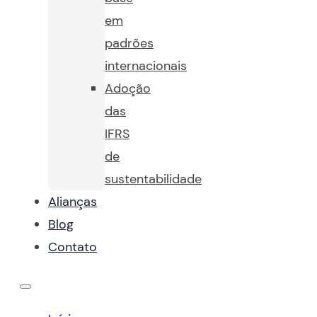
em
padrões
internacionais
Adoção
das
IFRS
de
sustentabilidade
Alianças
Blog
Contato