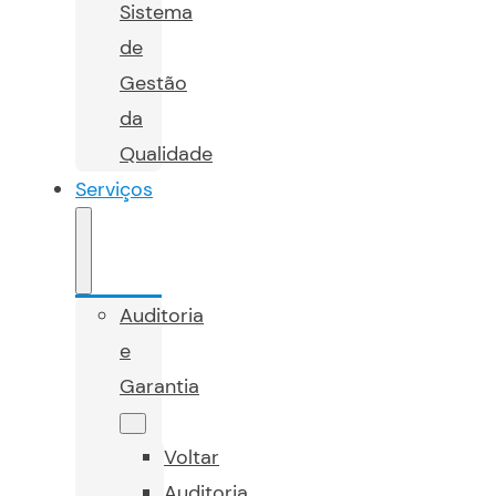
Sistema
de
Gestão
da
Qualidade
Serviços
Auditoria
e
Garantia
Voltar
Auditoria