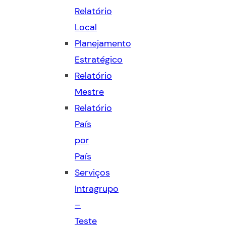
Relatório
Local
Planejamento
Estratégico
Relatório
Mestre
Relatório
País
por
País
Serviços
Intragrupo
–
Teste