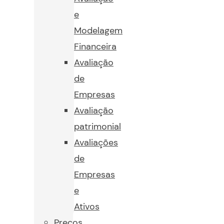
e
Modelagem
Financeira
Avaliação
de
Empresas
Avaliação
patrimonial
Avaliações
de
Empresas
e
Ativos
Preços