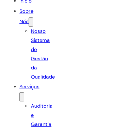
Início
Sobre
Nós
Nosso
Sistema
de
Gestão
da
Qualidade
Serviços
Auditoria
e
Garantia