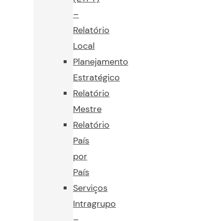
–
Relatório
Local
Planejamento
Estratégico
Relatório
Mestre
Relatório
País
por
País
Serviços
Intragrupo
–