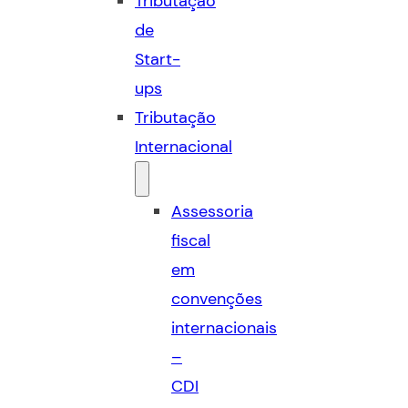
Tributação
de
Start-
ups
Tributação
Internacional
Assessoria
fiscal
em
convenções
internacionais
–
CDI