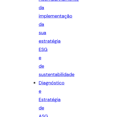
da
implementação
da
sua
estratégia
ESG
e
de
sustentabilidade
Diagnóstico
e
Estratégia
de
ASG