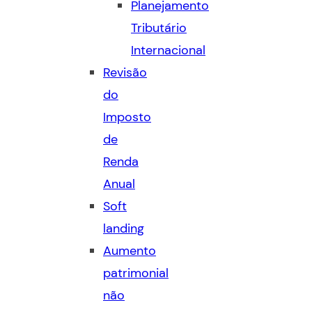
Planejamento
Tributário
Internacional
Revisão
do
Imposto
de
Renda
Anual
Soft
landing
Aumento
patrimonial
não