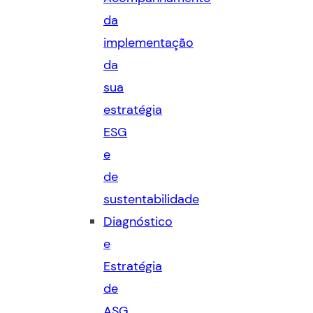
da
implementação
da
sua
estratégia
ESG
e
de
sustentabilidade
Diagnóstico
e
Estratégia
de
ASG