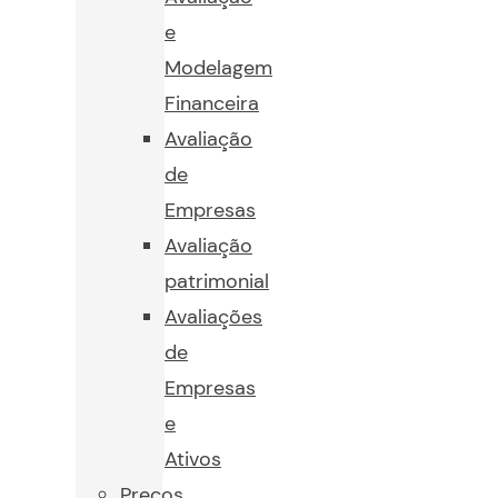
e
Modelagem
Financeira
Avaliação
de
Empresas
Avaliação
patrimonial
Avaliações
de
Empresas
e
Ativos
Preços