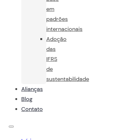
em
padrões
internacionais
Adoção
das
IFRS
de
sustentabilidade
Alianças
Blog
Contato