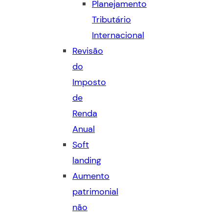
Planejamento
Tributário
Internacional
Revisão
do
Imposto
de
Renda
Anual
Soft
landing
Aumento
patrimonial
não