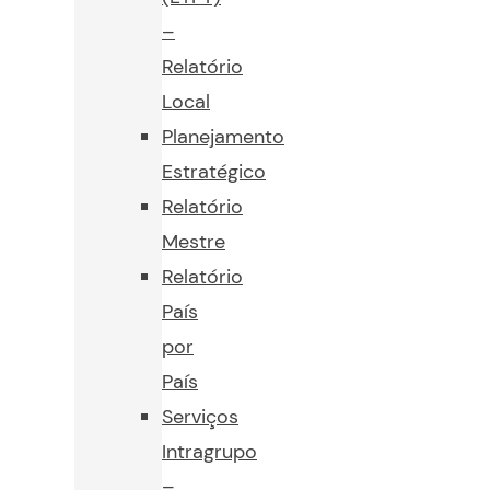
–
Relatório
Local
Planejamento
Estratégico
Relatório
Mestre
Relatório
País
por
País
Serviços
Intragrupo
–