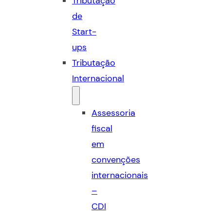
Tributação
de
Start-
ups
Tributação
Internacional
Assessoria
fiscal
em
convenções
internacionais
–
CDI