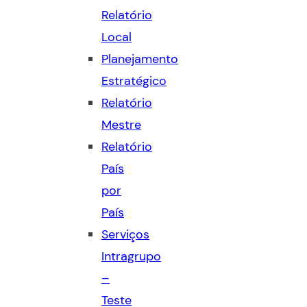
Relatório
Local
Planejamento
Estratégico
Relatório
Mestre
Relatório
País
por
País
Serviços
Intragrupo
–
Teste