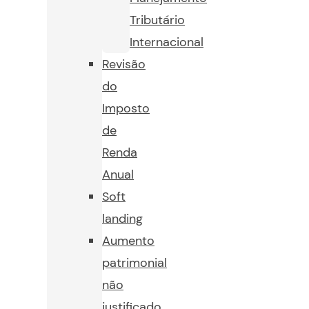
Tributário
Internacional
Revisão
do
Imposto
de
Renda
Anual
Soft
landing
Aumento
patrimonial
não
justificado