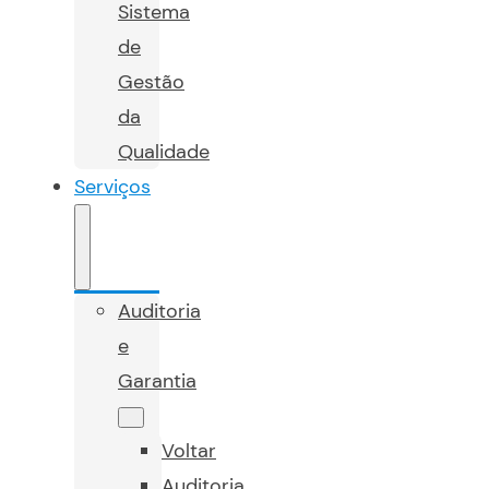
Sistema
de
Gestão
da
Qualidade
Serviços
Auditoria
e
Garantia
Voltar
Auditoria