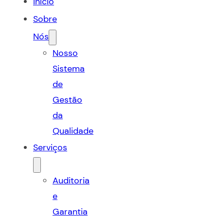
Início
Sobre
Nós
Nosso
Sistema
de
Gestão
da
Qualidade
Serviços
Auditoria
e
Garantia