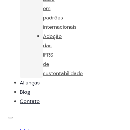
em
padrões
internacionais
Adoção
das
IFRS
de
sustentabilidade
Alianças
Blog
Contato