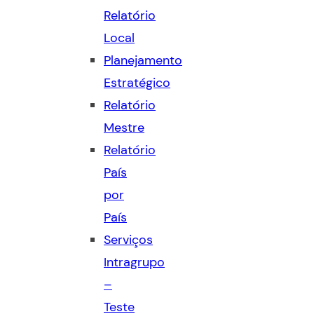
Relatório
Local
Planejamento
Estratégico
Relatório
Mestre
Relatório
País
por
País
Serviços
Intragrupo
–
Teste