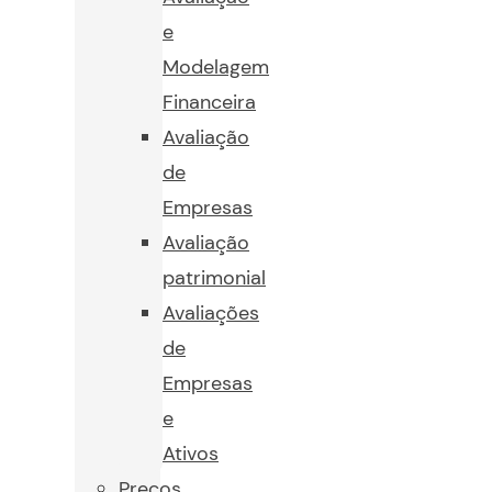
e
Modelagem
Financeira
Avaliação
de
Empresas
Avaliação
patrimonial
Avaliações
de
Empresas
e
Ativos
Preços