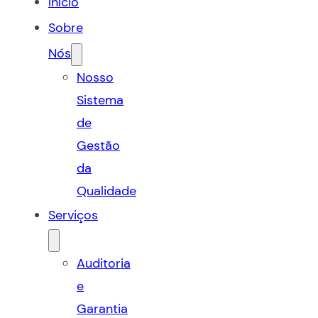
Início
Sobre
Nós
Nosso
Sistema
de
Gestão
da
Qualidade
Serviços
Auditoria
e
Garantia