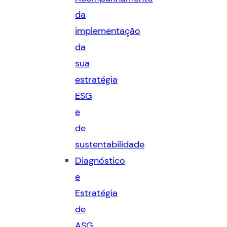
da
implementação
da
sua
estratégia
ESG
e
de
sustentabilidade
Diagnóstico
e
Estratégia
de
ASG