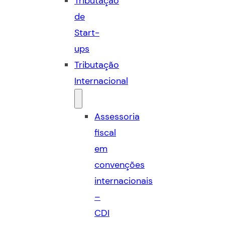
Tributação
de
Start-
ups
Tributação
Internacional
Assessoria
fiscal
em
convenções
internacionais
–
CDI