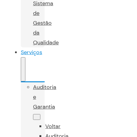
Sistema
de
Gestão
da
Qualidade
Serviços
Auditoria
e
Garantia
Voltar
Auditoria