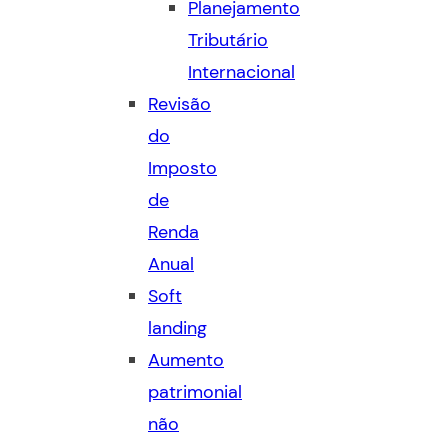
Planejamento
Tributário
Internacional
Revisão
do
Imposto
de
Renda
Anual
Soft
landing
Aumento
patrimonial
não