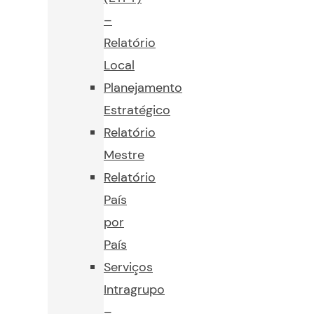
–
Relatório
Local
Planejamento
Estratégico
Relatório
Mestre
Relatório
País
por
País
Serviços
Intragrupo
–