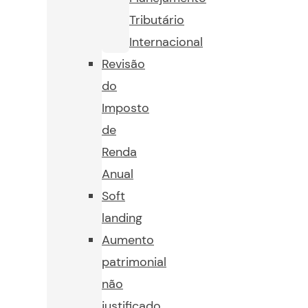
Tributário
Internacional
Revisão
do
Imposto
de
Renda
Anual
Soft
landing
Aumento
patrimonial
não
justificado