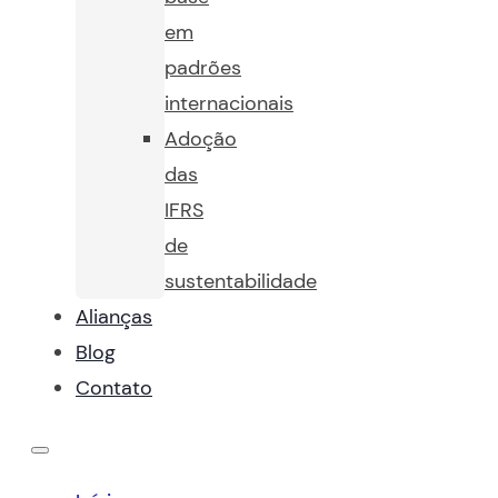
em
padrões
internacionais
Adoção
das
IFRS
de
sustentabilidade
Alianças
Blog
Contato