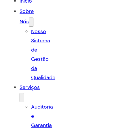
Início
Sobre
Nós
Nosso
Sistema
de
Gestão
da
Qualidade
Serviços
Auditoria
e
Garantia