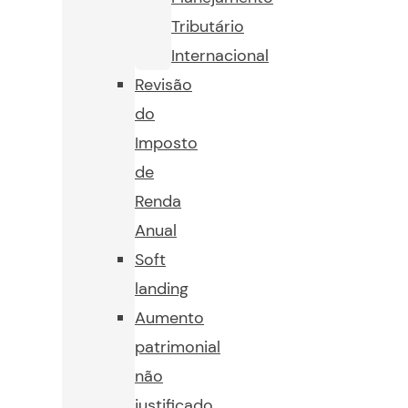
Tributário
Internacional
Revisão
do
Imposto
de
Renda
Anual
Soft
landing
Aumento
patrimonial
não
justificado