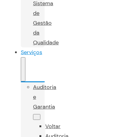
Sistema
de
Gestão
da
Qualidade
Serviços
Auditoria
e
Garantia
Voltar
Auditoria