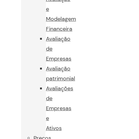
e
Modelagem
Financeira
Avaliação
de
Empresas
Avaliação
patrimonial
Avaliações
de
Empresas
e
Ativos
Preços