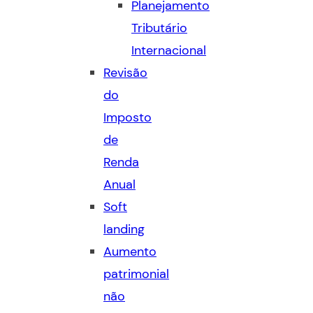
Planejamento
Tributário
Internacional
Revisão
do
Imposto
de
Renda
Anual
Soft
landing
Aumento
patrimonial
não