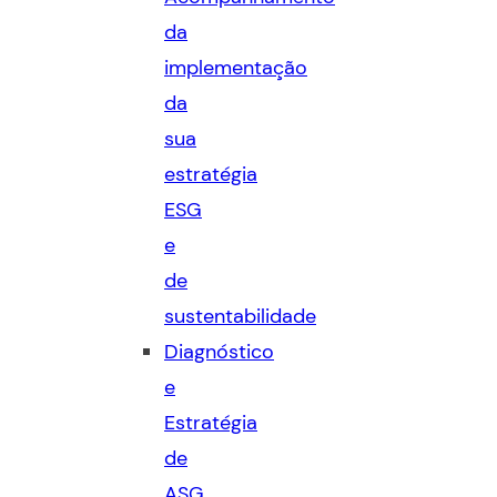
da
implementação
da
sua
estratégia
ESG
e
de
sustentabilidade
Diagnóstico
e
Estratégia
de
ASG