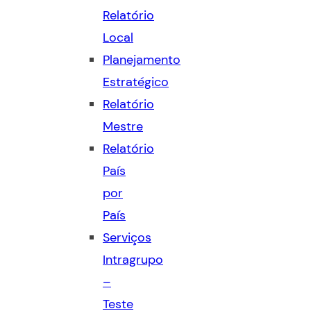
Relatório
Local
Planejamento
Estratégico
Relatório
Mestre
Relatório
País
por
País
Serviços
Intragrupo
–
Teste