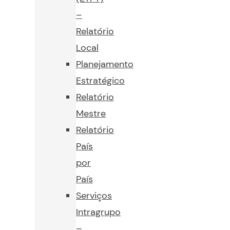
–
Relatório
Local
Planejamento
Estratégico
Relatório
Mestre
Relatório
País
por
País
Serviços
Intragrupo
–