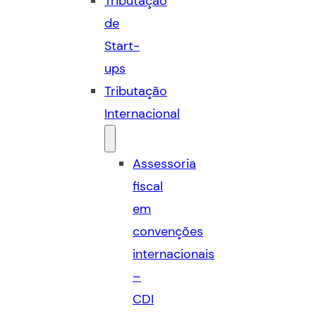
Tributação
de
Start-
ups
Tributação
Internacional
Assessoria
fiscal
em
convenções
internacionais
–
CDI