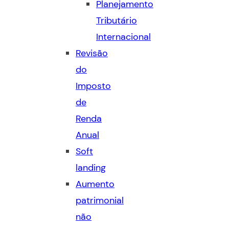
Planejamento
Tributário
Internacional
Revisão
do
Imposto
de
Renda
Anual
Soft
landing
Aumento
patrimonial
não