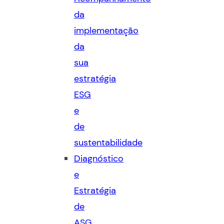
da
implementação
da
sua
estratégia
ESG
e
de
sustentabilidade
Diagnóstico
e
Estratégia
de
ASG