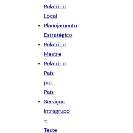
Relatório
Local
Planejamento
Estratégico
Relatório
Mestre
Relatório
País
por
País
Serviços
Intragrupo
–
Teste