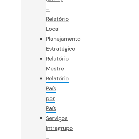
–
Relatório
Local
Planejamento
Estratégico
Relatório
Mestre
Relatório
País
por
País
Serviços
Intragrupo
–