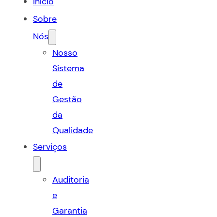
Início
Sobre
Nós
Nosso
Sistema
de
Gestão
da
Qualidade
Serviços
Auditoria
e
Garantia