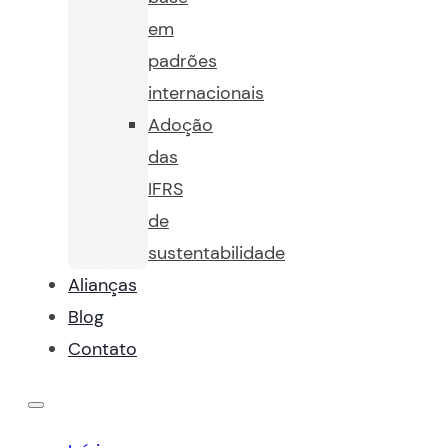
em
padrões
internacionais
Adoção
das
IFRS
de
sustentabilidade
Alianças
Blog
Contato