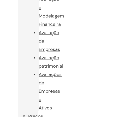
e
Modelagem
Financeira
Avaliação
de
Empresas
Avaliação
patrimonial
Avaliações
de
Empresas
e
Ativos
Preços