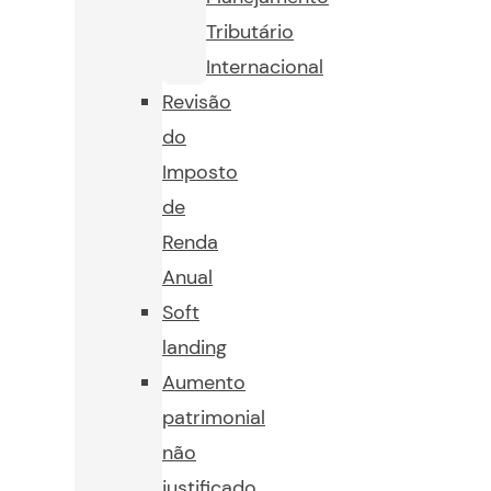
Tributário
Internacional
Revisão
do
Imposto
de
Renda
Anual
Soft
landing
Aumento
patrimonial
não
justificado