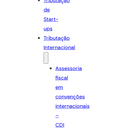
Tributação
de
Start-
ups
Tributação
Internacional
Assessoria
fiscal
em
convenções
internacionais
–
CDI