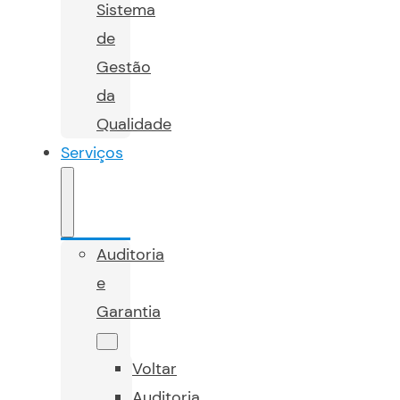
Sistema
de
Gestão
da
Qualidade
Serviços
Auditoria
e
Garantia
Voltar
Auditoria