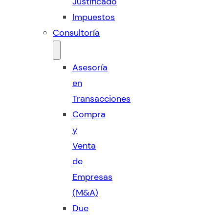
Justificado
Impuestos
Consultoría
Asesoría
en
Transacciones
Compra
y
Venta
de
Empresas
(M&A)
Due