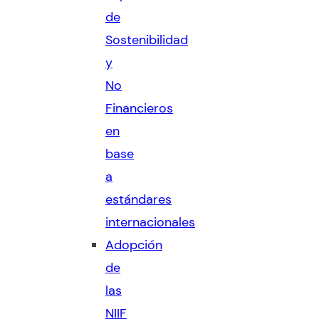
de
Sostenibilidad
y
No
Financieros
en
base
a
estándares
internacionales
Adopción
de
las
NIIF