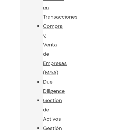
en
Transacciones
Compra
y
Venta
de
Empresas
(M&A)
Due
Diligence
Gestión
de
Activos
Gestión