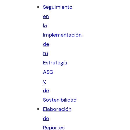
Seguimiento
en
la
Implementación
de
tu
Estrategia
ASG
y
de
Sostenibilidad
Elaboración
de
Reportes