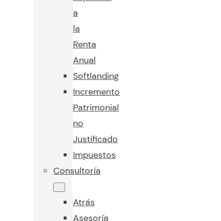
a
la
Renta
Anual
Softlanding
Incremento
Patrimonial
no
Justificado
Impuestos
Consultoría
Atrás
Asesoría