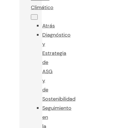
Climático
Atrás
Diagnóstico
y
Estrategia
de
ASG
y
de
Sostenibilidad
Seguimiento
en
la