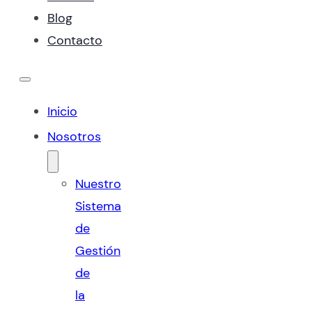
Blog
Contacto
Inicio
Nosotros
Nuestro
Sistema
de
Gestión
de
la