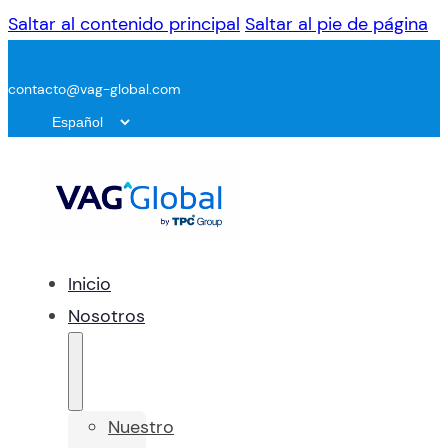
Saltar al contenido principal
Saltar al pie de página
contacto@vag-global.com
Inicio
Nosotros
Nuestro