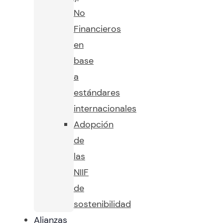
No
Financieros
en
base
a
estándares
internacionales
Adopción
de
las
NIIF
de
sostenibilidad
Alianzas