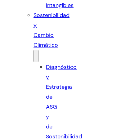
Intangibles
Sostenibilidad
y
Cambio
Climático
Diagnóstico
y
Estrategia
de
ASG
y
de
Sostenibilidad