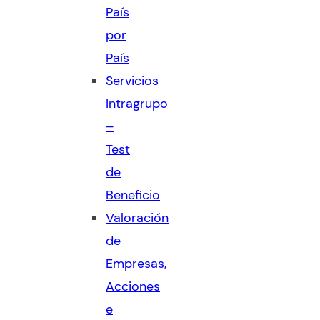
País
por
País
Servicios
Intragrupo
–
Test
de
Beneficio
Valoración
de
Empresas,
Acciones
e