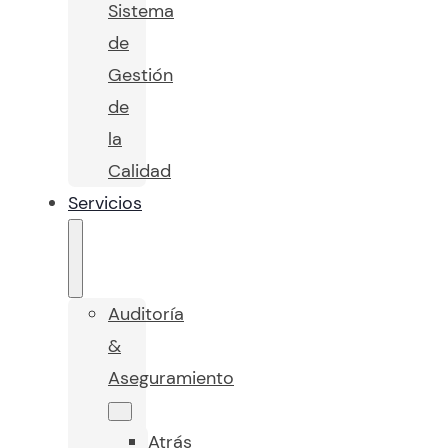
Sistema
de
Gestión
de
la
Calidad
Servicios
Auditoría
&
Aseguramiento
Atrás