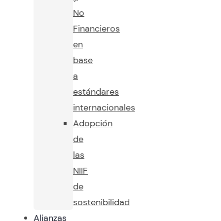
No
Financieros
en
base
a
estándares
internacionales
Adopción
de
las
NIIF
de
sostenibilidad
Alianzas