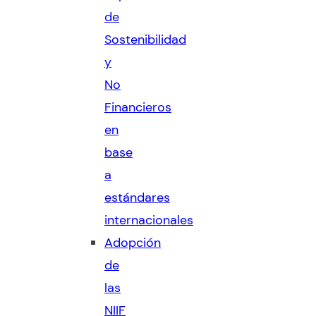
de
Sostenibilidad
y
No
Financieros
en
base
a
estándares
internacionales
Adopción
de
las
NIIF