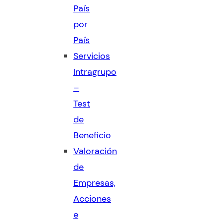
País
por
País
Servicios
Intragrupo
–
Test
de
Beneficio
Valoración
de
Empresas,
Acciones
e