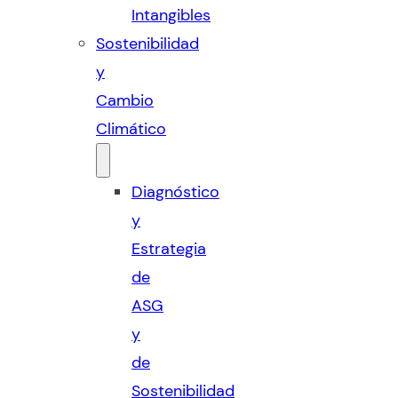
Intangibles
Sostenibilidad
y
Cambio
Climático
Diagnóstico
y
Estrategia
de
ASG
y
de
Sostenibilidad