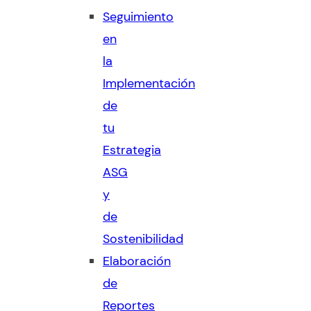
Seguimiento
en
la
Implementación
de
tu
Estrategia
ASG
y
de
Sostenibilidad
Elaboración
de
Reportes