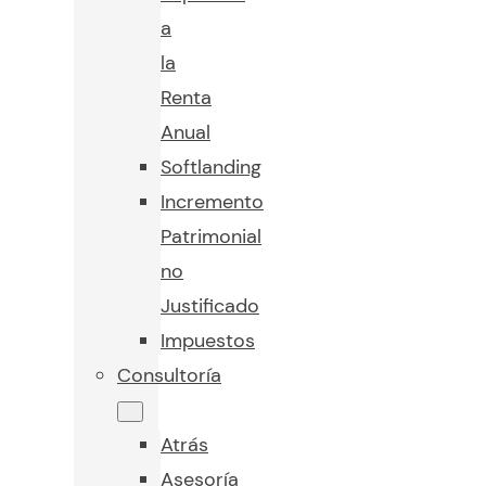
a
la
Renta
Anual
Softlanding
Incremento
Patrimonial
no
Justificado
Impuestos
Consultoría
Atrás
Asesoría