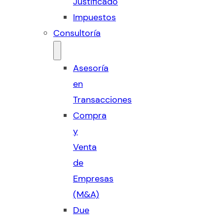
Justificado
Impuestos
Consultoría
Asesoría
en
Transacciones
Compra
y
Venta
de
Empresas
(M&A)
Due