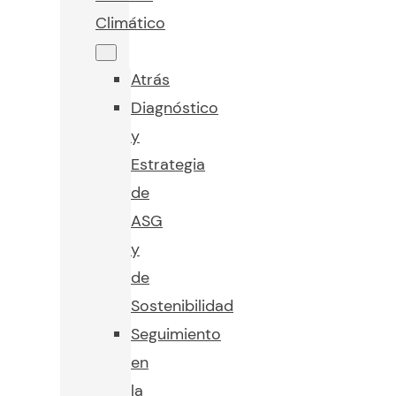
Climático
Atrás
Diagnóstico
y
Estrategia
de
ASG
y
de
Sostenibilidad
Seguimiento
en
la