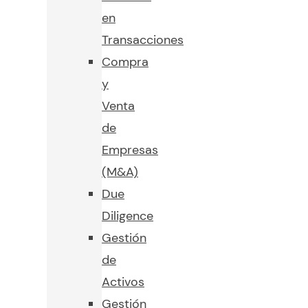
en
Transacciones
Compra
y
Venta
de
Empresas
(M&A)
Due
Diligence
Gestión
de
Activos
Gestión