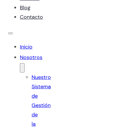
Blog
Contacto
Inicio
Nosotros
Nuestro
Sistema
de
Gestión
de
la