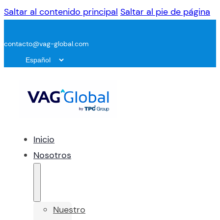
Saltar al contenido principal
Saltar al pie de página
contacto@vag-global.com
Inicio
Nosotros
Nuestro