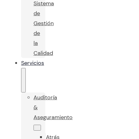
Sistema
de
Gestión
de
la
Calidad
Servicios
Auditoría
&
Aseguramiento
Atrás