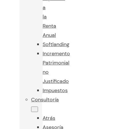
a
la
Renta
Anual
Softlanding
Incremento
Patrimonial
no
Justificado
Impuestos
Consultoría
Atrás
Asesoría