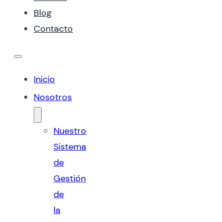
Blog
Contacto
Inicio
Nosotros
Nuestro
Sistema
de
Gestión
de
la