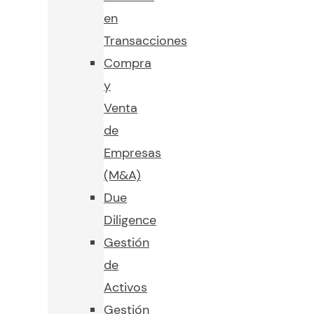
en
Transacciones
Compra
y
Venta
de
Empresas
(M&A)
Due
Diligence
Gestión
de
Activos
Gestión