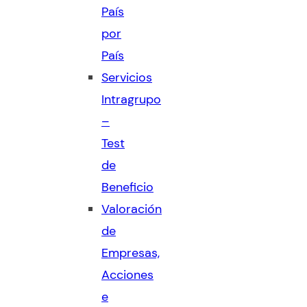
País
por
País
Servicios
Intragrupo
–
Test
de
Beneficio
Valoración
de
Empresas,
Acciones
e