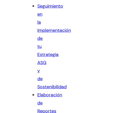
Seguimiento
en
la
Implementación
de
tu
Estrategia
ASG
y
de
Sostenibilidad
Elaboración
de
Reportes