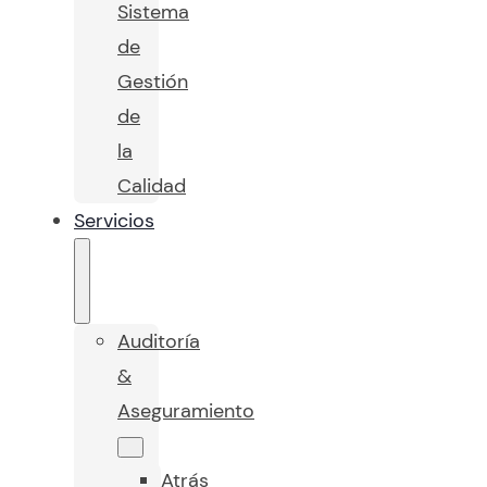
Sistema
de
Gestión
de
la
Calidad
Servicios
Auditoría
&
Aseguramiento
Atrás