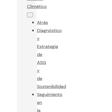
Climático
Atrás
Diagnóstico
y
Estrategia
de
ASG
y
de
Sostenibilidad
Seguimiento
en
la