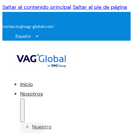
Saltar al contenido principal
Saltar al pie de página
contacto@vag-global.com
Inicio
Nosotros
Nuestro