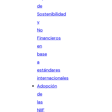
de
Sostenibilidad
y
No
Financieros
en
base
a
estándares
internacionales
Adopción
de
las
NIIF