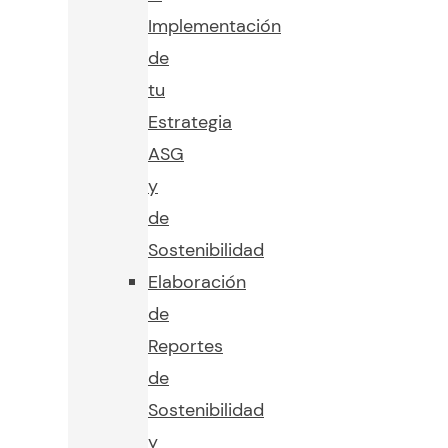
Implementación
de
tu
Estrategia
ASG
y
de
Sostenibilidad
Elaboración
de
Reportes
de
Sostenibilidad
y