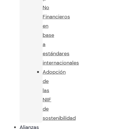
No
Financieros
en
base
a
estándares
internacionales
Adopción
de
las
NIIF
de
sostenibilidad
Alianzas