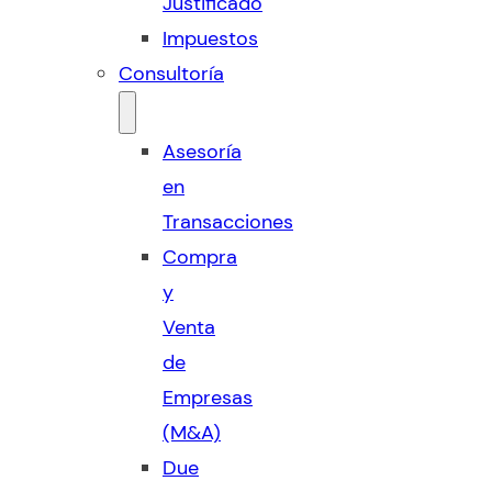
Justificado
Impuestos
Consultoría
Asesoría
en
Transacciones
Compra
y
Venta
de
Empresas
(M&A)
Due