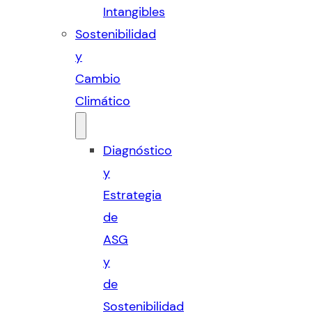
Intangibles
Sostenibilidad
y
Cambio
Climático
Diagnóstico
y
Estrategia
de
ASG
y
de
Sostenibilidad