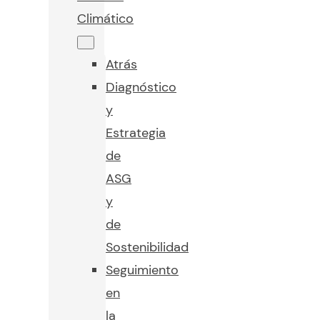
Climático
Atrás
Diagnóstico
y
Estrategia
de
ASG
y
de
Sostenibilidad
Seguimiento
en
la