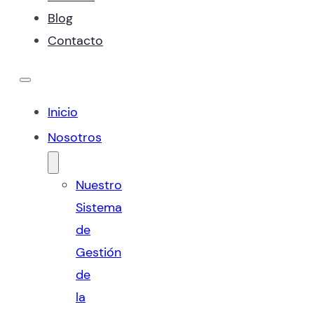
Blog
Contacto
Inicio
Nosotros
Nuestro
Sistema
de
Gestión
de
la