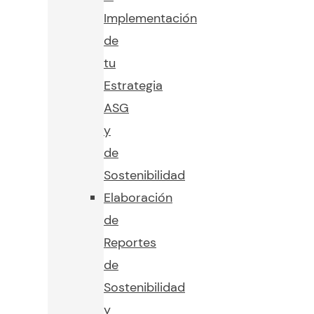
Implementación
de
tu
Estrategia
ASG
y
de
Sostenibilidad
Elaboración
de
Reportes
de
Sostenibilidad
y