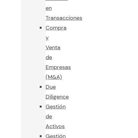
en
Transacciones
Compra
y
Venta
de
Empresas
(M&A)
Due
Diligence
Gestión
de
Activos
Gestión