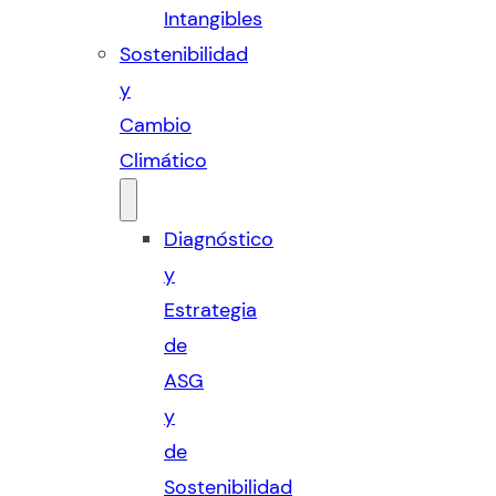
Intangibles
Sostenibilidad
y
Cambio
Climático
Diagnóstico
y
Estrategia
de
ASG
y
de
Sostenibilidad