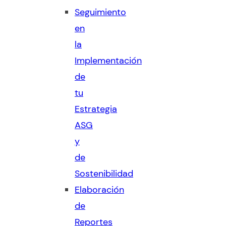
Seguimiento
en
la
Implementación
de
tu
Estrategia
ASG
y
de
Sostenibilidad
Elaboración
de
Reportes