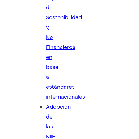
de
Sostenibilidad
y
No
Financieros
en
base
a
estándares
internacionales
Adopción
de
las
NIIF