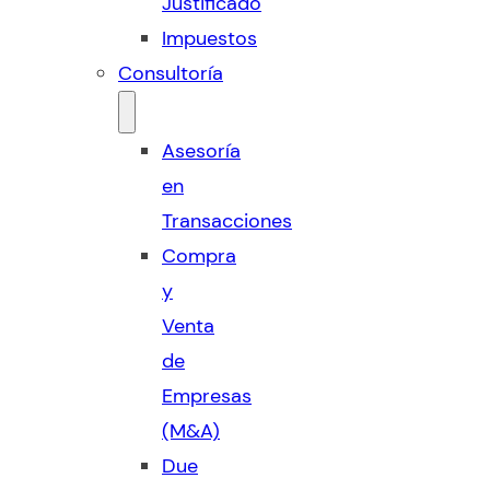
Justificado
Impuestos
Consultoría
Asesoría
en
Transacciones
Compra
y
Venta
de
Empresas
(M&A)
Due