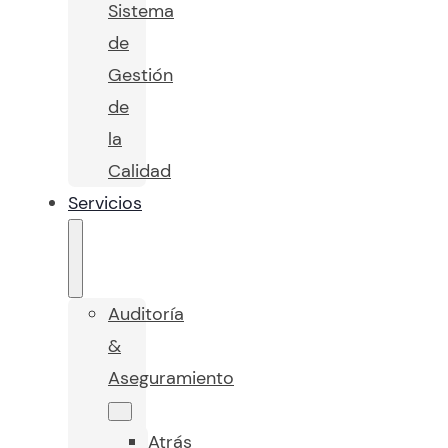
Sistema
de
Gestión
de
la
Calidad
Servicios
Auditoría
&
Aseguramiento
Atrás