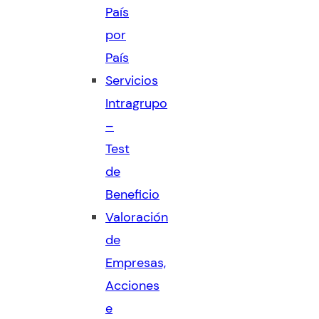
País
por
País
Servicios
Intragrupo
–
Test
de
Beneficio
Valoración
de
Empresas,
Acciones
e