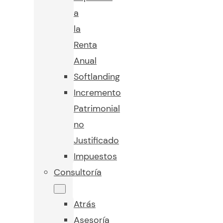
a
la
Renta
Anual
Softlanding
Incremento
Patrimonial
no
Justificado
Impuestos
Consultoría
Atrás
Asesoría