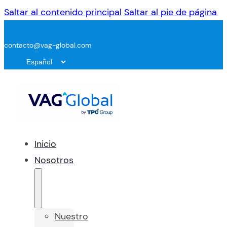
Saltar al contenido principal
Saltar al pie de página
contacto@vag-global.com
Inicio
Nosotros
Nuestro