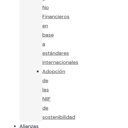
No
Financieros
en
base
a
estándares
internacionales
Adopción
de
las
NIIF
de
sostenibilidad
Alianzas