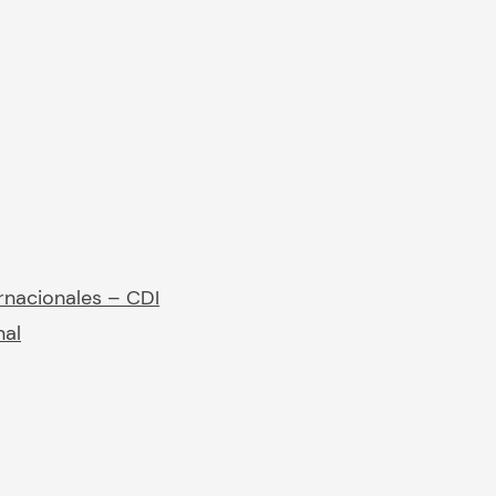
rnacionales – CDI
nal