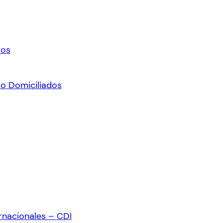
ros
No Domiciliados
rnacionales – CDI