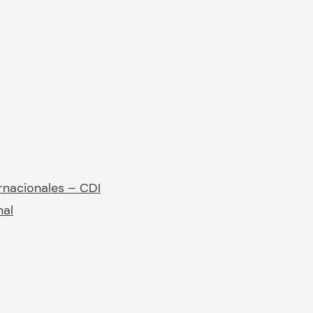
rnacionales – CDI
nal