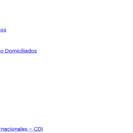
ros
No Domiciliados
rnacionales – CDI