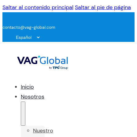
Saltar al contenido principal
Saltar al pie de página
contacto@vag-global.com
Inicio
Nosotros
Nuestro