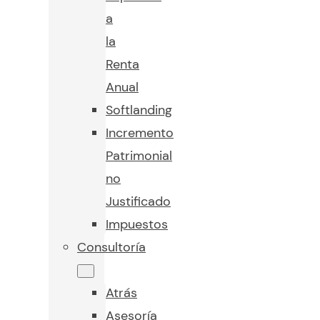
a
la
Renta
Anual
Softlanding
Incremento
Patrimonial
no
Justificado
Impuestos
Consultoría
Atrás
Asesoría