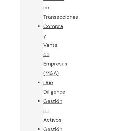
en
Transacciones
Compra
y
Venta
de
Empresas
(M&A)
Due
Diligence
Gestión
de
Activos
Gestión