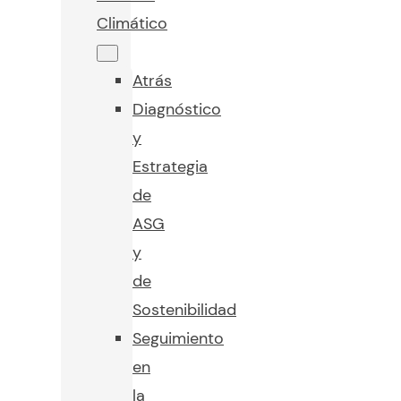
Climático
Atrás
Diagnóstico
y
Estrategia
de
ASG
y
de
Sostenibilidad
Seguimiento
en
la