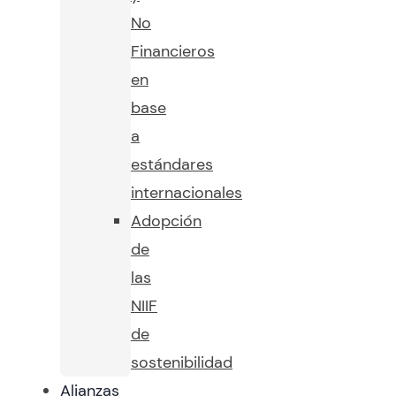
No
Financieros
en
base
a
estándares
internacionales
Adopción
de
las
NIIF
de
sostenibilidad
Alianzas