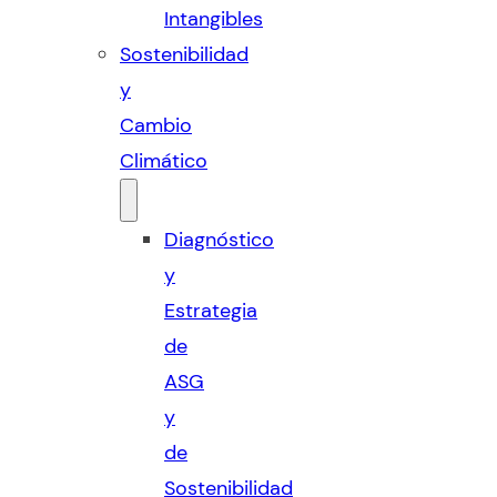
Intangibles
Sostenibilidad
y
Cambio
Climático
Diagnóstico
y
Estrategia
de
ASG
y
de
Sostenibilidad