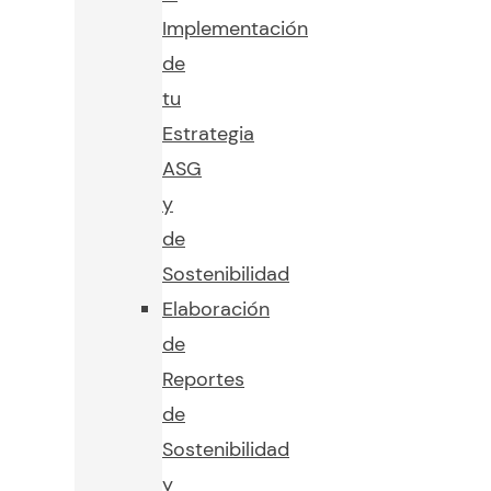
Implementación
de
tu
Estrategia
ASG
y
de
Sostenibilidad
Elaboración
de
Reportes
de
Sostenibilidad
y