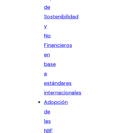
de
Sostenibilidad
y
No
Financieros
en
base
a
estándares
internacionales
Adopción
de
las
NIIF