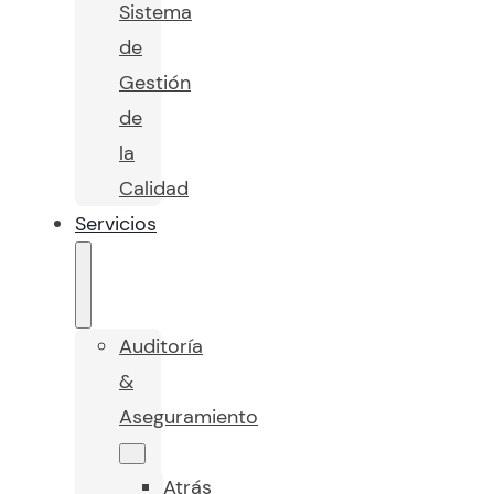
Sistema
de
Gestión
de
la
Calidad
Servicios
Auditoría
&
Aseguramiento
Atrás