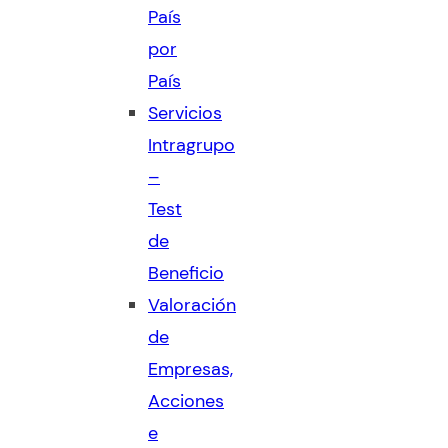
País
por
País
Servicios
Intragrupo
–
Test
de
Beneficio
Valoración
de
Empresas,
Acciones
e