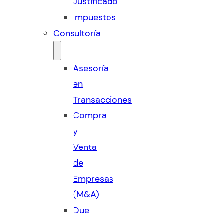
Justificado
Impuestos
Consultoría
Asesoría
en
Transacciones
Compra
y
Venta
de
Empresas
(M&A)
Due