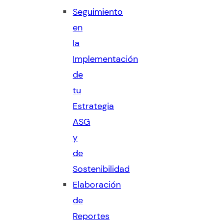
Seguimiento
en
la
Implementación
de
tu
Estrategia
ASG
y
de
Sostenibilidad
Elaboración
de
Reportes