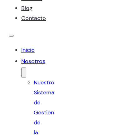
Blog
Contacto
Inicio
Nosotros
Nuestro
Sistema
de
Gestión
de
la