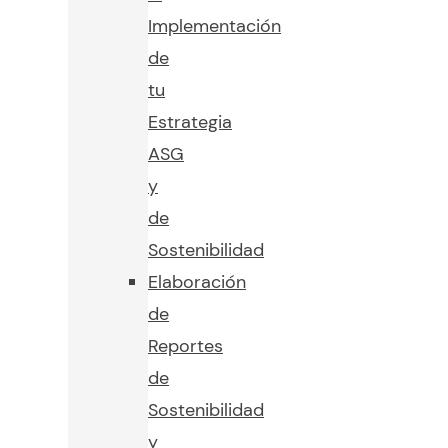
Implementación
de
tu
Estrategia
ASG
y
de
Sostenibilidad
Elaboración
de
Reportes
de
Sostenibilidad
y