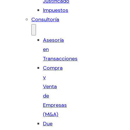
Justificado
Impuestos
Consultoría
Asesoría
en
Transacciones
Compra
y
Venta
de
Empresas
(M&A)
Due