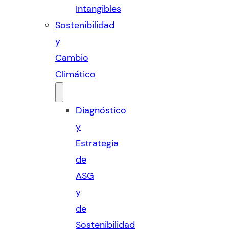
Intangibles
Sostenibilidad
y
Cambio
Climático
Diagnóstico
y
Estrategia
de
ASG
y
de
Sostenibilidad