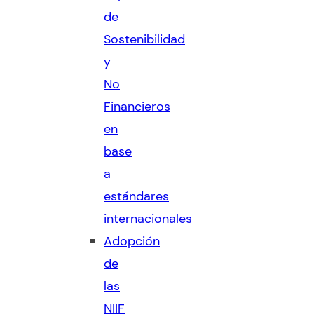
de
Sostenibilidad
y
No
Financieros
en
base
a
estándares
internacionales
Adopción
de
las
NIIF