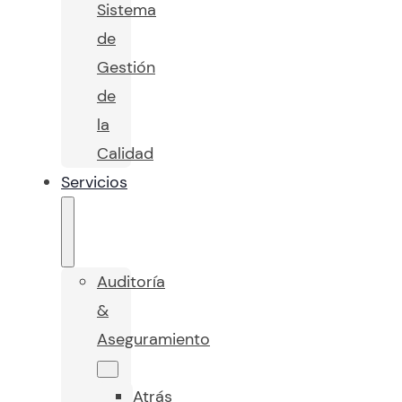
Sistema
de
Gestión
de
la
Calidad
Servicios
Auditoría
&
Aseguramiento
Atrás