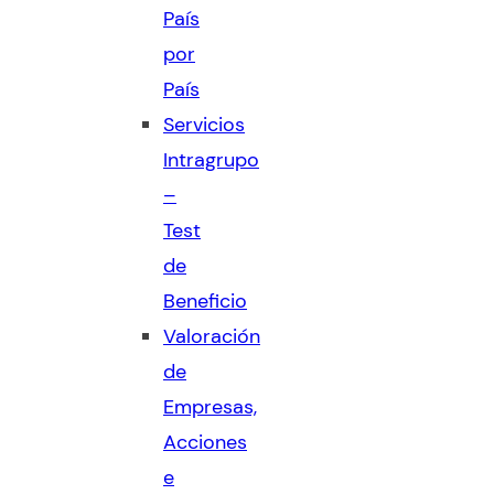
País
por
País
Servicios
Intragrupo
–
Test
de
Beneficio
Valoración
de
Empresas,
Acciones
e