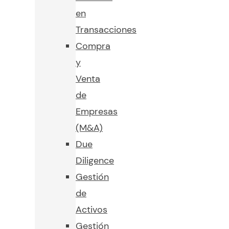
en
Transacciones
Compra
y
Venta
de
Empresas
(M&A)
Due
Diligence
Gestión
de
Activos
Gestión