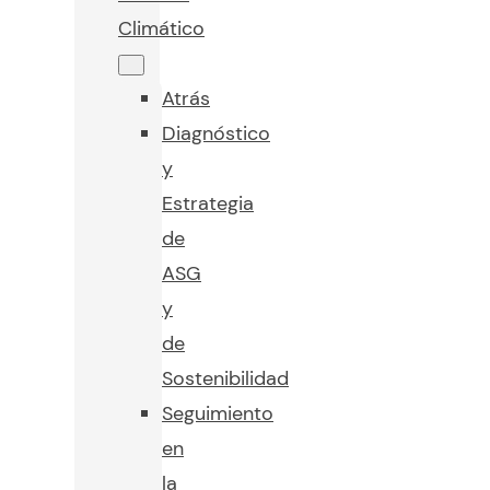
Climático
Atrás
Diagnóstico
y
Estrategia
de
ASG
y
de
Sostenibilidad
Seguimiento
en
la