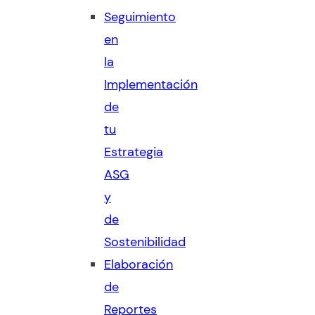
Seguimiento
en
la
Implementación
de
tu
Estrategia
ASG
y
de
Sostenibilidad
Elaboración
de
Reportes