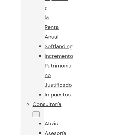
a
la
Renta
Anual
Softlanding
Incremento
Patrimonial
no
Justificado
Impuestos
Consultoría
Atrás
Asesoría