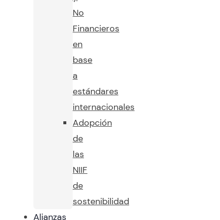
No
Financieros
en
base
a
estándares
internacionales
Adopción
de
las
NIIF
de
sostenibilidad
Alianzas