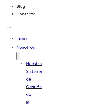
Blog
Contacto
Inicio
Nosotros
Nuestro
Sistema
de
Gestión
de
la