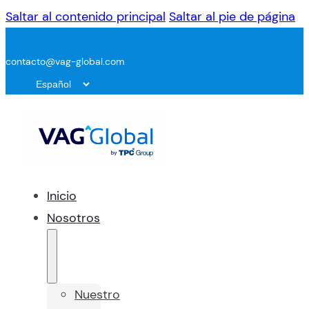
Saltar al contenido principal
Saltar al pie de página
contacto@vag-global.com
Inicio
Nosotros
Nuestro