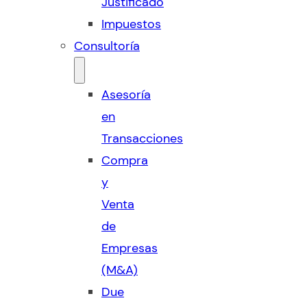
Justificado
Impuestos
Consultoría
Asesoría
en
Transacciones
Compra
y
Venta
de
Empresas
(M&A)
Due