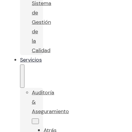
Sistema
de
Gestión
de
la
Calidad
Servicios
Auditoría
&
Aseguramiento
Atrás