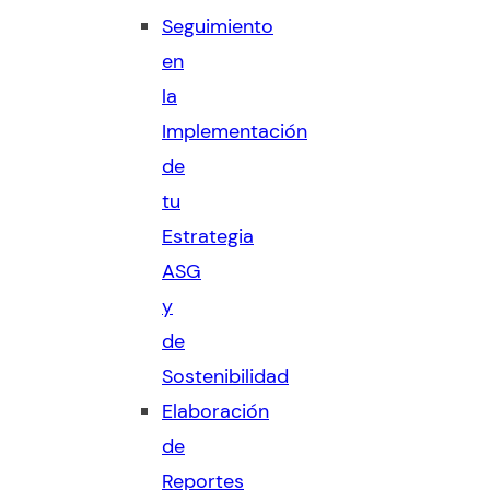
Seguimiento
en
la
Implementación
de
tu
Estrategia
ASG
y
de
Sostenibilidad
Elaboración
de
Reportes