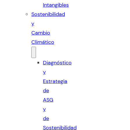
Intangibles
Sostenibilidad
y
Cambio
Climático
Diagnóstico
y
Estrategia
de
ASG
y
de
Sostenibilidad