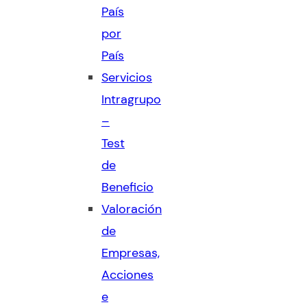
País
por
País
Servicios
Intragrupo
–
Test
de
Beneficio
Valoración
de
Empresas,
Acciones
e