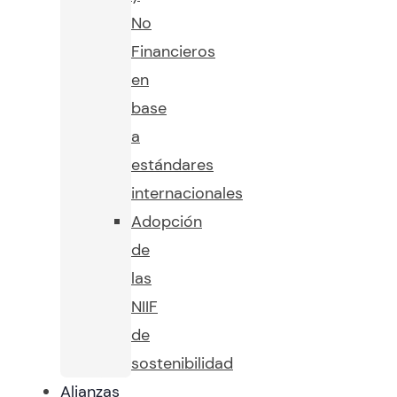
No
Financieros
en
base
a
estándares
internacionales
Adopción
de
las
NIIF
de
sostenibilidad
Alianzas