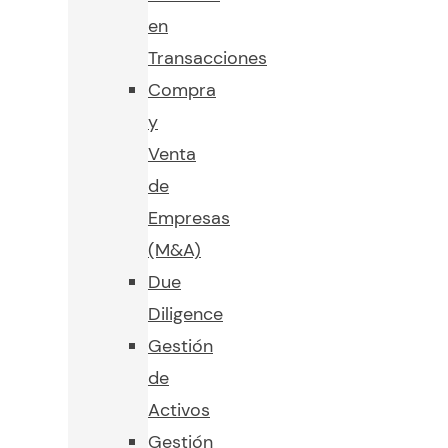
en
Transacciones
Compra
y
Venta
de
Empresas
(M&A)
Due
Diligence
Gestión
de
Activos
Gestión