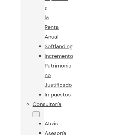
a
la
Renta
Anual
Softlanding
Incremento
Patrimonial
no
Justificado
Impuestos
Consultoría
Atrás
Asesoría