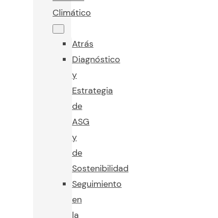
Climático
Atrás
Diagnóstico
y
Estrategia
de
ASG
y
de
Sostenibilidad
Seguimiento
en
la