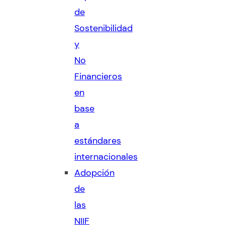
de
Sostenibilidad
y
No
Financieros
en
base
a
estándares
internacionales
Adopción
de
las
NIIF