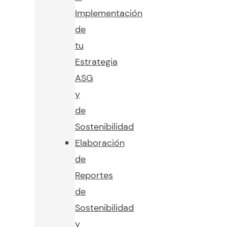
Implementación
de
tu
Estrategia
ASG
y
de
Sostenibilidad
Elaboración
de
Reportes
de
Sostenibilidad
y