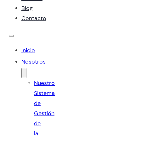
Blog
Contacto
Inicio
Nosotros
Nuestro
Sistema
de
Gestión
de
la