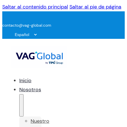
Saltar al contenido principal
Saltar al pie de página
contacto@vag-global.com
Inicio
Nosotros
Nuestro