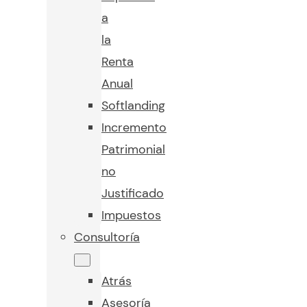
a
la
Renta
Anual
Softlanding
Incremento
Patrimonial
no
Justificado
Impuestos
Consultoría
Atrás
Asesoría