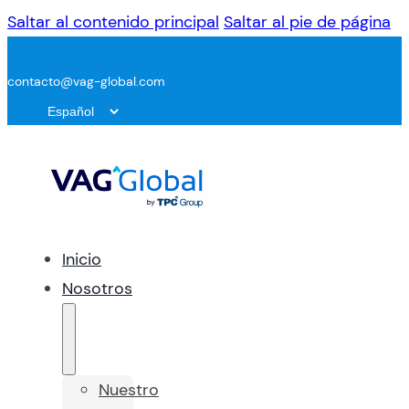
Saltar al contenido principal
Saltar al pie de página
contacto@vag-global.com
Inicio
Nosotros
Nuestro