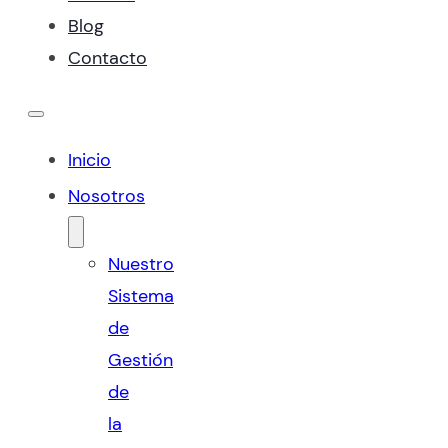
Blog
Contacto
Inicio
Nosotros
Nuestro
Sistema
de
Gestión
de
la