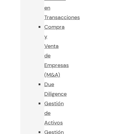
en
Transacciones
Compra
y
Venta
de
Empresas
(M&A)
Due
Diligence
Gestión
de
Activos
Gestión