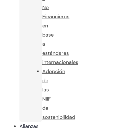
No
Financieros
en
base
a
estándares
internacionales
Adopción
de
las
NIIF
de
sostenibilidad
Alianzas