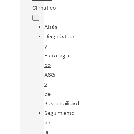
Climático
Atrás
Diagnóstico
y
Estrategia
de
ASG
y
de
Sostenibilidad
Seguimiento
en
la