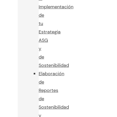
Implementación
de
tu
Estrategia
ASG
y
de
Sostenibilidad
Elaboración
de
Reportes
de
Sostenibilidad
y