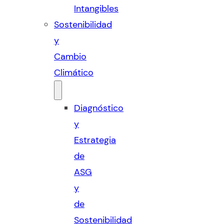
Intangibles
Sostenibilidad
y
Cambio
Climático
Diagnóstico
y
Estrategia
de
ASG
y
de
Sostenibilidad