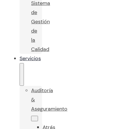
Sistema
de
Gestión
de
la
Calidad
Servicios
Auditoría
&
Aseguramiento
Atrás