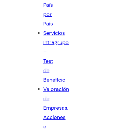
País
por
País
Servicios
Intragrupo
–
Test
de
Beneficio
Valoración
de
Empresas,
Acciones
e