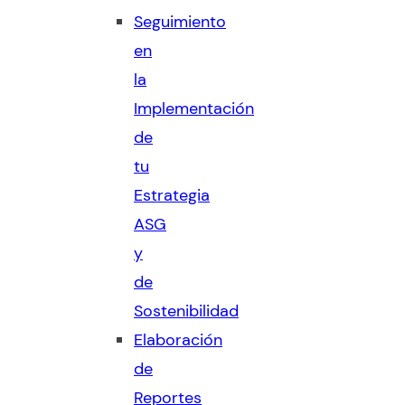
Seguimiento
en
la
Implementación
de
tu
Estrategia
ASG
y
de
Sostenibilidad
Elaboración
de
Reportes