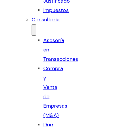
Justificado
Impuestos
Consultoría
Asesoría
en
Transacciones
Compra
y
Venta
de
Empresas
(M&A)
Due