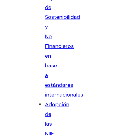
de
Sostenibilidad
y
No
Financieros
en
base
a
estándares
internacionales
Adopción
de
las
NIIF