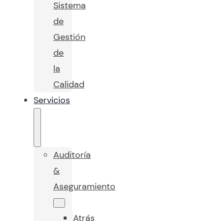
Sistema
de
Gestión
de
la
Calidad
Servicios
Auditoría
&
Aseguramiento
Atrás