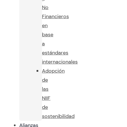
No
Financieros
en
base
a
estándares
internacionales
Adopción
de
las
NIIF
de
sostenibilidad
Alianzas