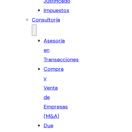
Justificado
Impuestos
Consultoría
Asesoría
en
Transacciones
Compra
y
Venta
de
Empresas
(M&A)
Due