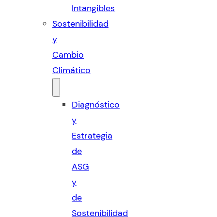
Intangibles
Sostenibilidad
y
Cambio
Climático
Diagnóstico
y
Estrategia
de
ASG
y
de
Sostenibilidad