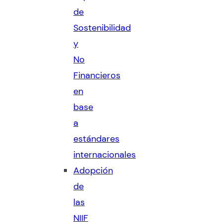
de
Sostenibilidad
y
No
Financieros
en
base
a
estándares
internacionales
Adopción
de
las
NIIF