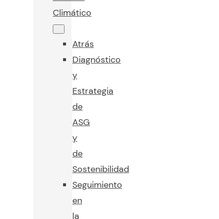
Climático
Atrás
Diagnóstico
y
Estrategia
de
ASG
y
de
Sostenibilidad
Seguimiento
en
la