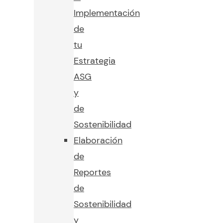
Implementación
de
tu
Estrategia
ASG
y
de
Sostenibilidad
Elaboración
de
Reportes
de
Sostenibilidad
y