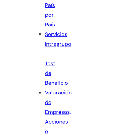
País
por
País
Servicios
Intragrupo
–
Test
de
Beneficio
Valoración
de
Empresas,
Acciones
e