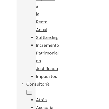
a
la
Renta
Anual
Softlanding
Incremento
Patrimonial
no
Justificado
Impuestos
Consultoría
Atrás
Asesoría