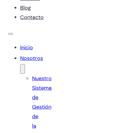
Blog
Contacto
Inicio
Nosotros
Nuestro
Sistema
de
Gestión
de
la