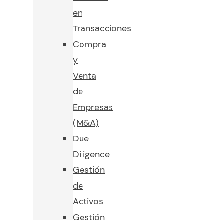
en
Transacciones
Compra
y
Venta
de
Empresas
(M&A)
Due
Diligence
Gestión
de
Activos
Gestión