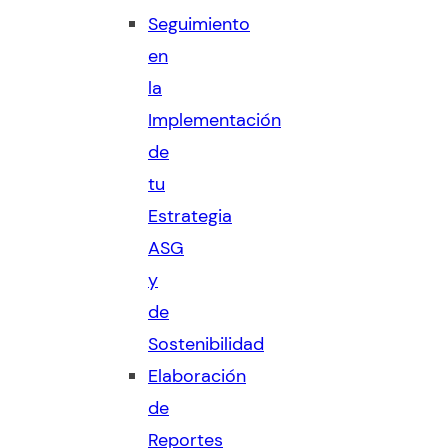
Seguimiento
en
la
Implementación
de
tu
Estrategia
ASG
y
de
Sostenibilidad
Elaboración
de
Reportes