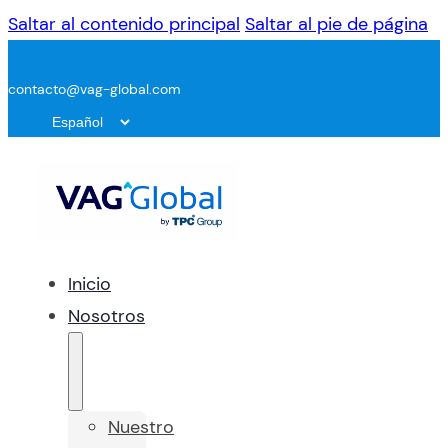
Saltar al contenido principal
Saltar al pie de página
contacto@vag-global.com
Inicio
Nosotros
Nuestro