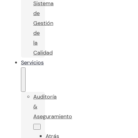
Sistema
de
Gestión
de
la
Calidad
Servicios
Auditoría
&
Aseguramiento
Atrás