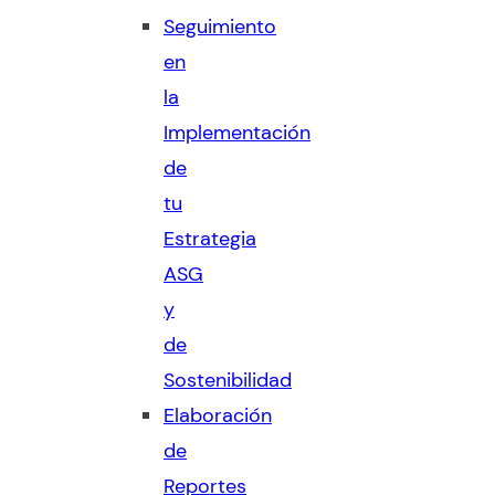
Seguimiento
en
la
Implementación
de
tu
Estrategia
ASG
y
de
Sostenibilidad
Elaboración
de
Reportes