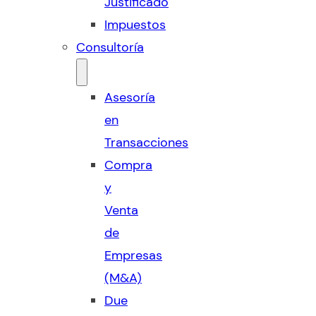
Justificado
Impuestos
Consultoría
Asesoría
en
Transacciones
Compra
y
Venta
de
Empresas
(M&A)
Due