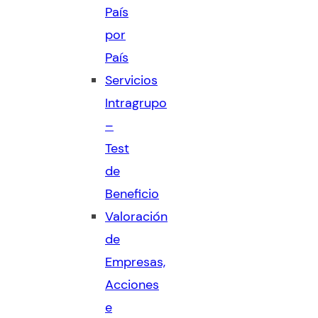
País
por
País
Servicios
Intragrupo
–
Test
de
Beneficio
Valoración
de
Empresas,
Acciones
e