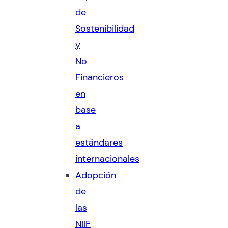
de
Sostenibilidad
y
No
Financieros
en
base
a
estándares
internacionales
Adopción
de
las
NIIF