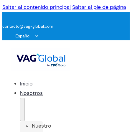
Saltar al contenido principal
Saltar al pie de página
contacto@vag-global.com
Inicio
Nosotros
Nuestro