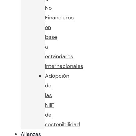
No
Financieros
en
base
a
estándares
internacionales
Adopción
de
las
NIIF
de
sostenibilidad
Alianzas