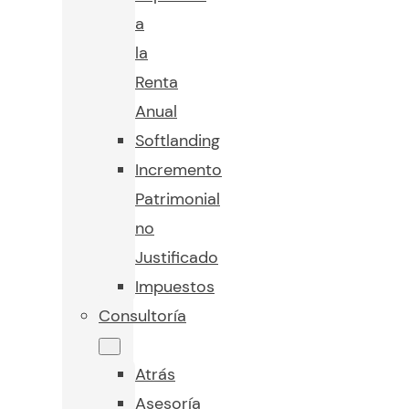
a
la
Renta
Anual
Softlanding
Incremento
Patrimonial
no
Justificado
Impuestos
Consultoría
Atrás
Asesoría