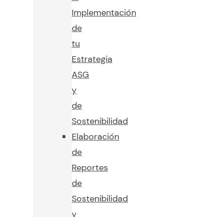
Implementación
de
tu
Estrategia
ASG
y
de
Sostenibilidad
Elaboración
de
Reportes
de
Sostenibilidad
y