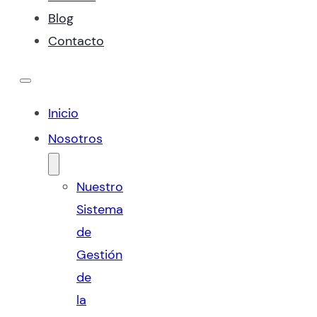
Blog
Contacto
Inicio
Nosotros
Nuestro
Sistema
de
Gestión
de
la