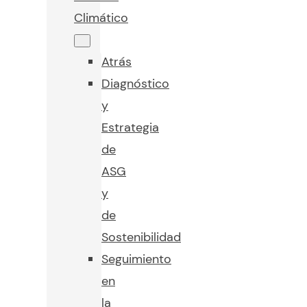
Climático
Atrás
Diagnóstico
y
Estrategia
de
ASG
y
de
Sostenibilidad
Seguimiento
en
la