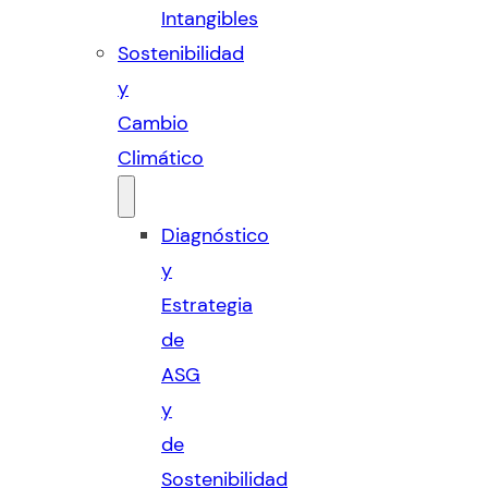
Intangibles
Sostenibilidad
y
Cambio
Climático
Diagnóstico
y
Estrategia
de
ASG
y
de
Sostenibilidad