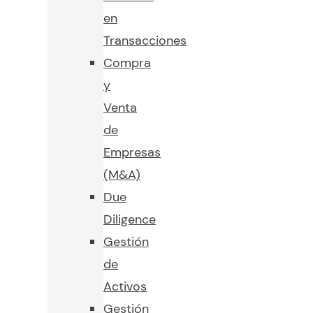
en
Transacciones
Compra
y
Venta
de
Empresas
(M&A)
Due
Diligence
Gestión
de
Activos
Gestión