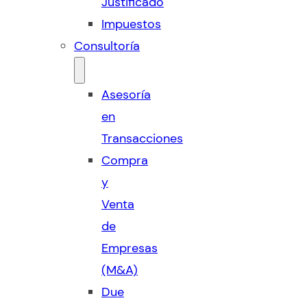
Justificado
Impuestos
Consultoría
Asesoría
en
Transacciones
Compra
y
Venta
de
Empresas
(M&A)
Due