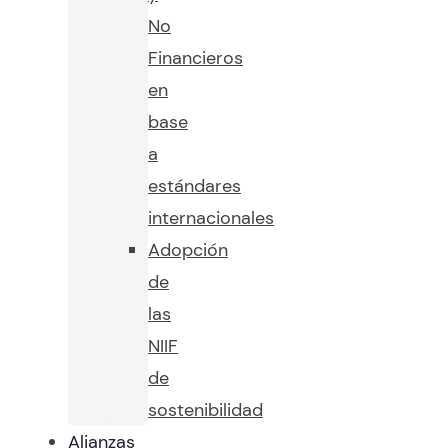
No
Financieros
en
base
a
estándares
internacionales
Adopción
de
las
NIIF
de
sostenibilidad
Alianzas