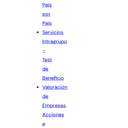
País
por
País
Servicios
Intragrupo
–
Test
de
Beneficio
Valoración
de
Empresas,
Acciones
e