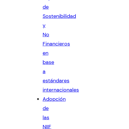
de
Sostenibilidad
y
No
Financieros
en
base
a
estándares
internacionales
Adopción
de
las
NIIF