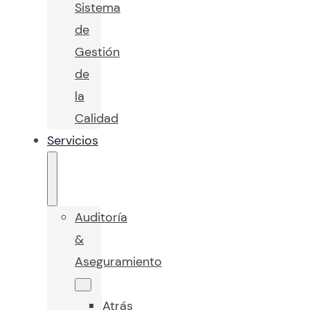
Sistema
de
Gestión
de
la
Calidad
Servicios
Auditoría
&
Aseguramiento
Atrás