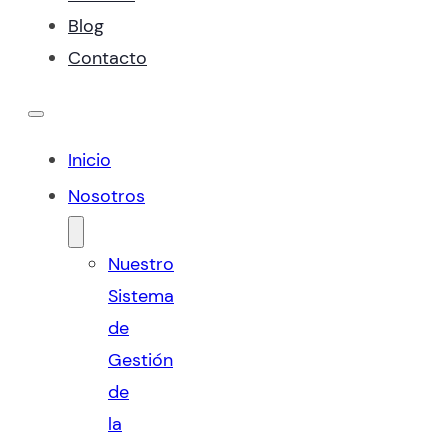
Blog
Contacto
Inicio
Nosotros
Nuestro
Sistema
de
Gestión
de
la