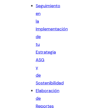
Seguimiento
en
la
Implementación
de
tu
Estrategia
ASG
y
de
Sostenibilidad
Elaboración
de
Reportes