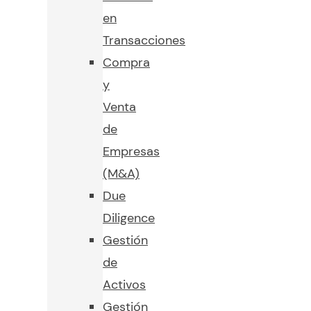
en
Transacciones
Compra
y
Venta
de
Empresas
(M&A)
Due
Diligence
Gestión
de
Activos
Gestión