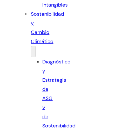
Intangibles
Sostenibilidad
y
Cambio
Climático
Diagnóstico
y
Estrategia
de
ASG
y
de
Sostenibilidad