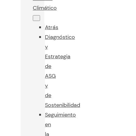
Climático
Atrás
Diagnóstico
y
Estrategia
de
ASG
y
de
Sostenibilidad
Seguimiento
en
la