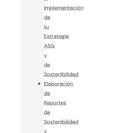
Implementación
de
tu
Estrategia
ASG
y
de
Sostenibilidad
Elaboración
de
Reportes
de
Sostenibilidad
y