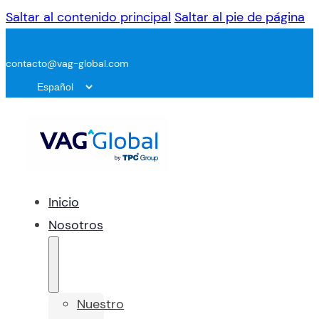
Saltar al contenido principal
Saltar al pie de página
contacto@vag-global.com
Inicio
Nosotros
Nuestro