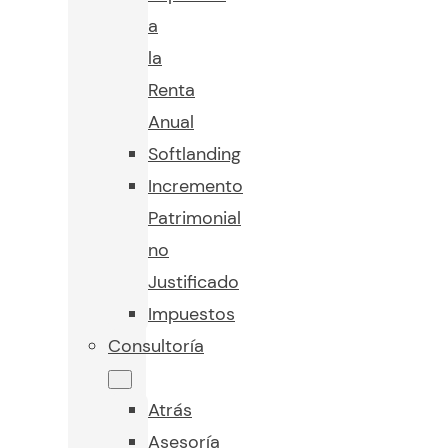
a
la
Renta
Anual
Softlanding
Incremento
Patrimonial
no
Justificado
Impuestos
Consultoría
Atrás
Asesoría