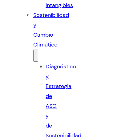
Intangibles
Sostenibilidad
y
Cambio
Climático
Diagnóstico
y
Estrategia
de
ASG
y
de
Sostenibilidad