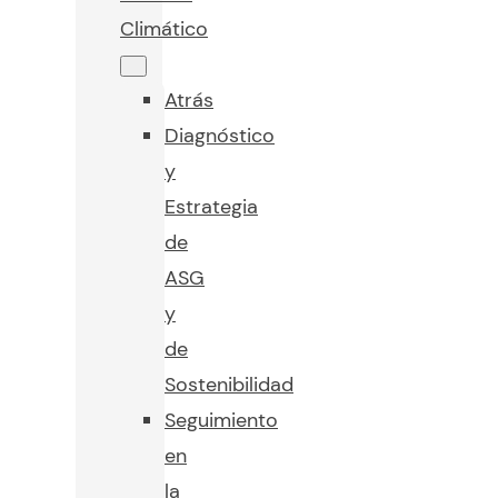
Climático
Atrás
Diagnóstico
y
Estrategia
de
ASG
y
de
Sostenibilidad
Seguimiento
en
la