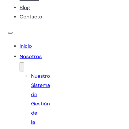
Blog
Contacto
Inicio
Nosotros
Nuestro
Sistema
de
Gestión
de
la