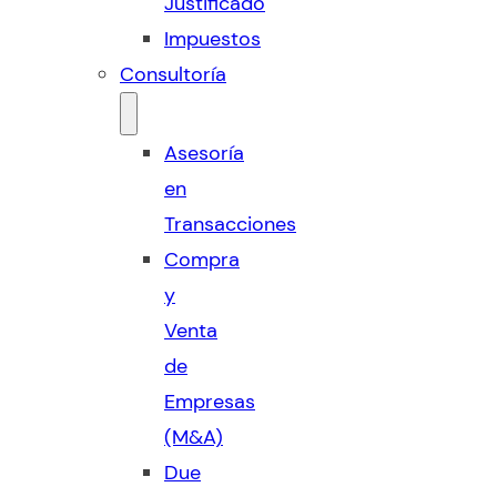
Justificado
Impuestos
Consultoría
Asesoría
en
Transacciones
Compra
y
Venta
de
Empresas
(M&A)
Due