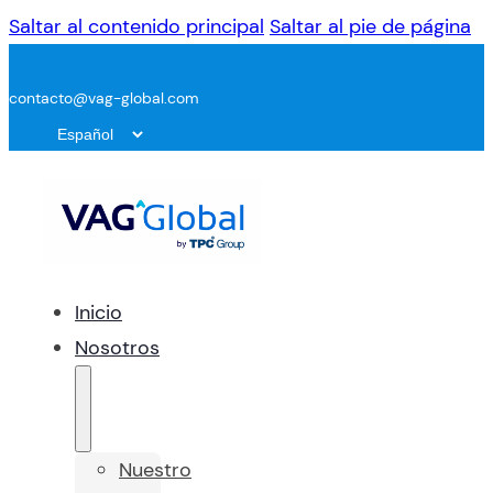
Saltar al contenido principal
Saltar al pie de página
contacto@vag-global.com
Inicio
Nosotros
Nuestro