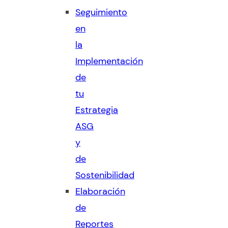
Seguimiento
en
la
Implementación
de
tu
Estrategia
ASG
y
de
Sostenibilidad
Elaboración
de
Reportes