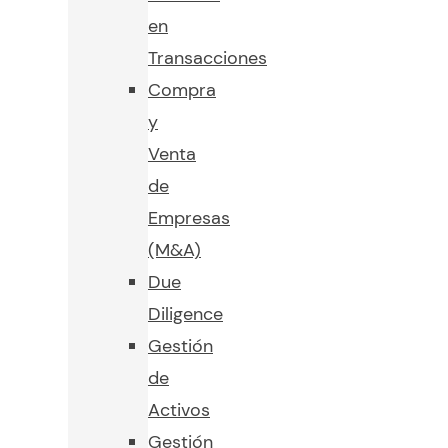
en
Transacciones
Compra
y
Venta
de
Empresas
(M&A)
Due
Diligence
Gestión
de
Activos
Gestión