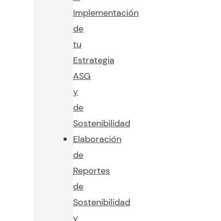
Implementación
de
tu
Estrategia
ASG
y
de
Sostenibilidad
Elaboración
de
Reportes
de
Sostenibilidad
y