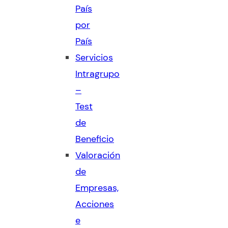
País
por
País
Servicios
Intragrupo
–
Test
de
Beneficio
Valoración
de
Empresas,
Acciones
e