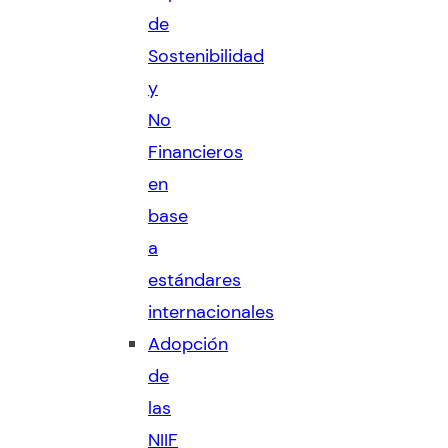
de
Sostenibilidad
y
No
Financieros
en
base
a
estándares
internacionales
Adopción
de
las
NIIF