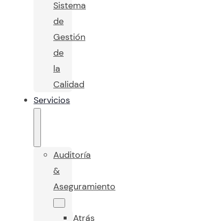
Sistema
de
Gestión
de
la
Calidad
Servicios
Auditoría
&
Aseguramiento
Atrás