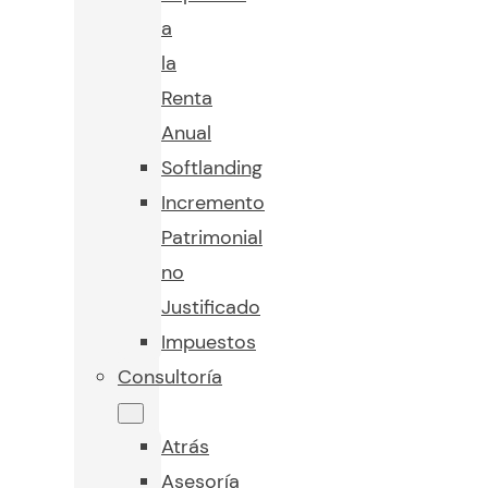
a
la
Renta
Anual
Softlanding
Incremento
Patrimonial
no
Justificado
Impuestos
Consultoría
Atrás
Asesoría