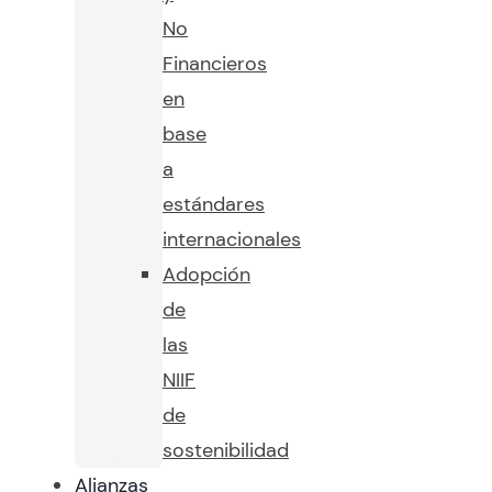
No
Financieros
en
base
a
estándares
internacionales
Adopción
de
las
NIIF
de
sostenibilidad
Alianzas