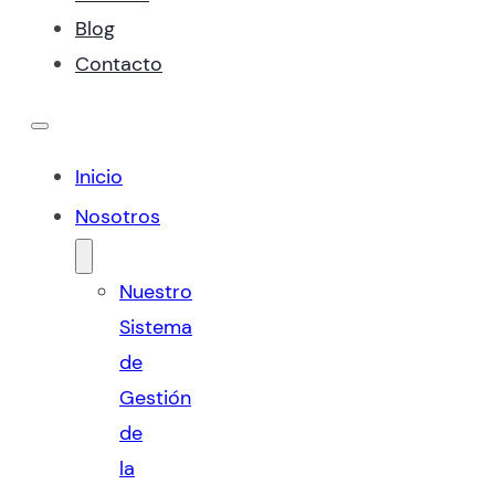
Blog
Contacto
Inicio
Nosotros
Nuestro
Sistema
de
Gestión
de
la