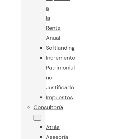
a
la
Renta
Anual
Softlanding
Incremento
Patrimonial
no
Justificado
Impuestos
Consultoría
Atrás
Asesoría