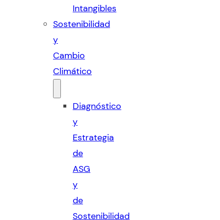
Intangibles
Sostenibilidad
y
Cambio
Climático
Diagnóstico
y
Estrategia
de
ASG
y
de
Sostenibilidad