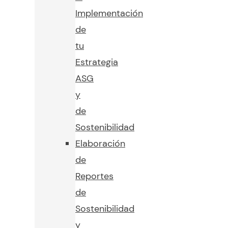
Implementación
de
tu
Estrategia
ASG
y
de
Sostenibilidad
Elaboración
de
Reportes
de
Sostenibilidad
y