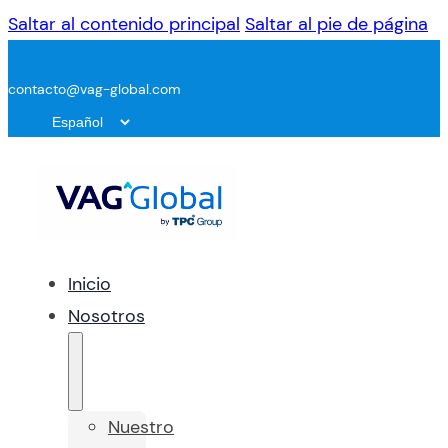
Saltar al contenido principal
Saltar al pie de página
contacto@vag-global.com
Inicio
Nosotros
Nuestro