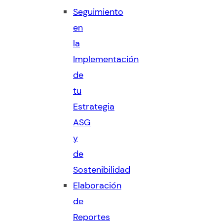
Seguimiento
en
la
Implementación
de
tu
Estrategia
ASG
y
de
Sostenibilidad
Elaboración
de
Reportes