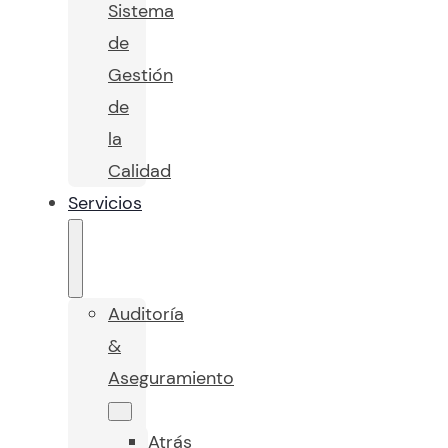
Sistema
de
Gestión
de
la
Calidad
Servicios
Auditoría
&
Aseguramiento
Atrás