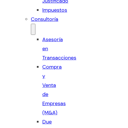
Justificado
Impuestos
Consultoría
Asesoría
en
Transacciones
Compra
y
Venta
de
Empresas
(M&A)
Due