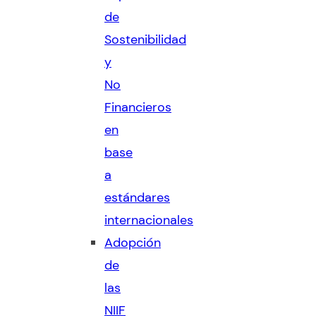
de
Sostenibilidad
y
No
Financieros
en
base
a
estándares
internacionales
Adopción
de
las
NIIF