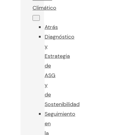
Climático
Atrás
Diagnóstico
y
Estrategia
de
ASG
y
de
Sostenibilidad
Seguimiento
en
la