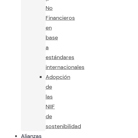
No
Financieros
en
base
a
estándares
internacionales
Adopción
de
las
NIIF
de
sostenibilidad
Alianzas