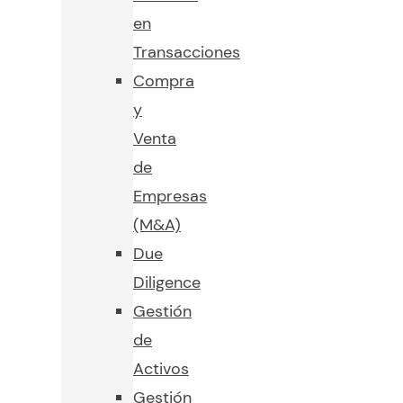
en
Transacciones
Compra
y
Venta
de
Empresas
(M&A)
Due
Diligence
Gestión
de
Activos
Gestión