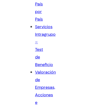
País
por
País
Servicios
Intragrupo
–
Test
de
Beneficio
Valoración
de
Empresas,
Acciones
e