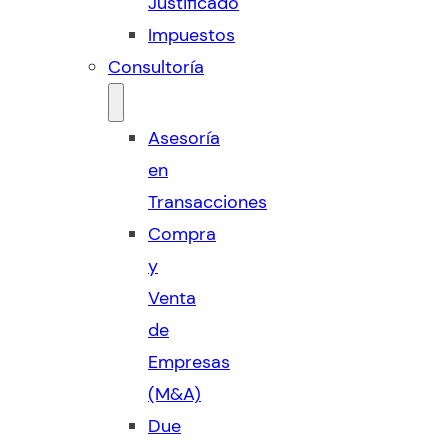
Justificado
Impuestos
Consultoría
Asesoría
en
Transacciones
Compra
y
Venta
de
Empresas
(M&A)
Due