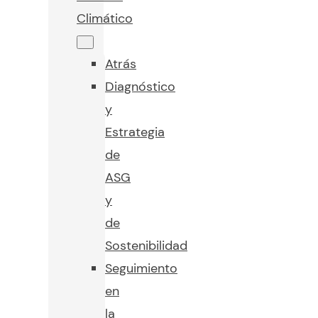
Climático
Atrás
Diagnóstico
y
Estrategia
de
ASG
y
de
Sostenibilidad
Seguimiento
en
la