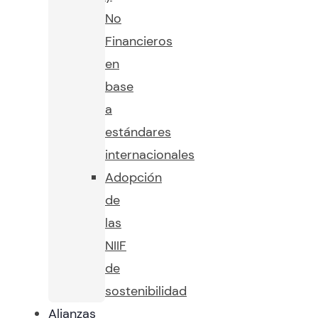
No
Financieros
en
base
a
estándares
internacionales
Adopción
de
las
NIIF
de
sostenibilidad
Alianzas