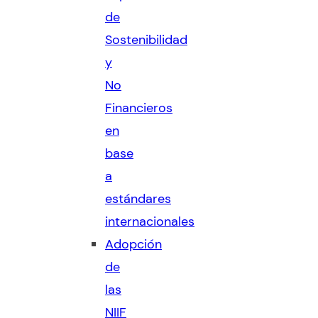
de
Sostenibilidad
y
No
Financieros
en
base
a
estándares
internacionales
Adopción
de
las
NIIF