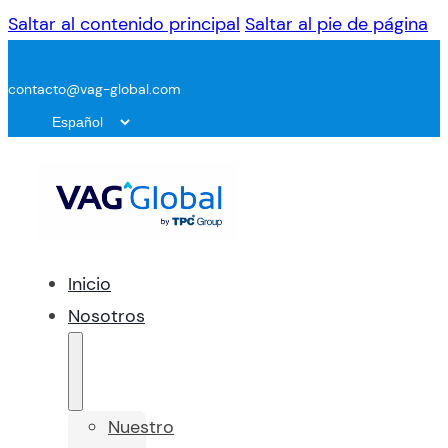
Saltar al contenido principal
Saltar al pie de página
contacto@vag-global.com
Inicio
Nosotros
Nuestro