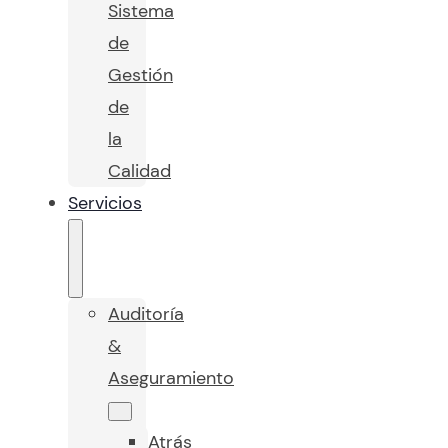
Sistema
de
Gestión
de
la
Calidad
Servicios
Auditoría
&
Aseguramiento
Atrás