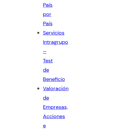
País
por
País
Servicios
Intragrupo
–
Test
de
Beneficio
Valoración
de
Empresas,
Acciones
e