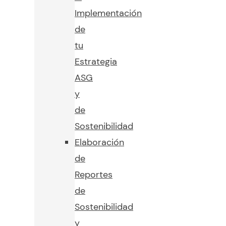
Implementación
de
tu
Estrategia
ASG
y
de
Sostenibilidad
Elaboración
de
Reportes
de
Sostenibilidad
y