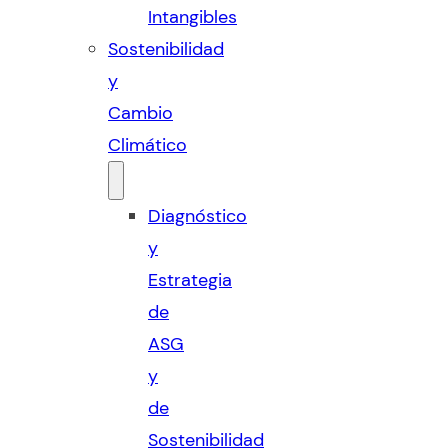
Intangibles
Sostenibilidad
y
Cambio
Climático
Diagnóstico
y
Estrategia
de
ASG
y
de
Sostenibilidad