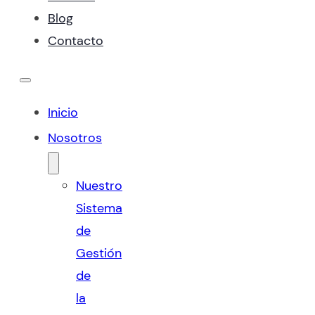
Blog
Contacto
Inicio
Nosotros
Nuestro
Sistema
de
Gestión
de
la