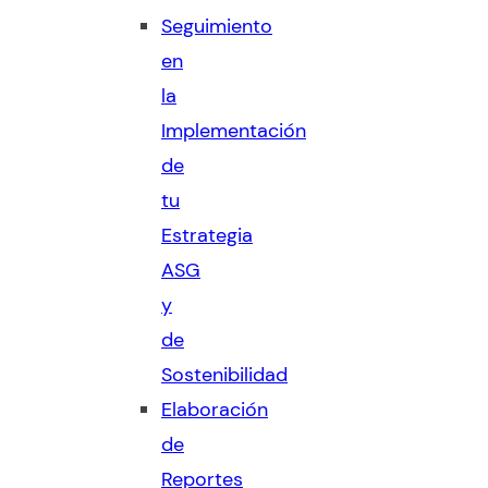
Seguimiento
en
la
Implementación
de
tu
Estrategia
ASG
y
de
Sostenibilidad
Elaboración
de
Reportes