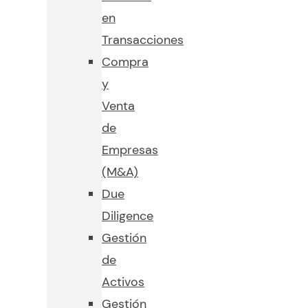
en
Transacciones
Compra
y
Venta
de
Empresas
(M&A)
Due
Diligence
Gestión
de
Activos
Gestión