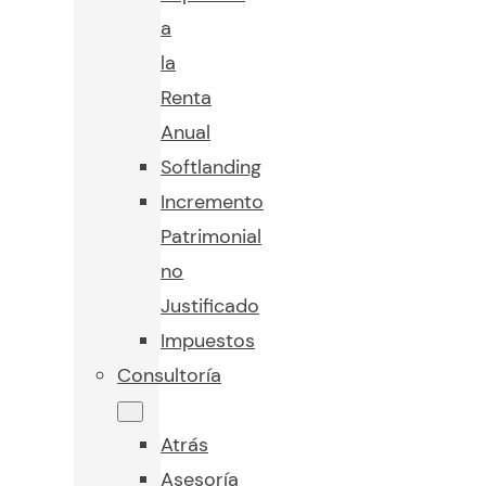
a
la
Renta
Anual
Softlanding
Incremento
Patrimonial
no
Justificado
Impuestos
Consultoría
Atrás
Asesoría