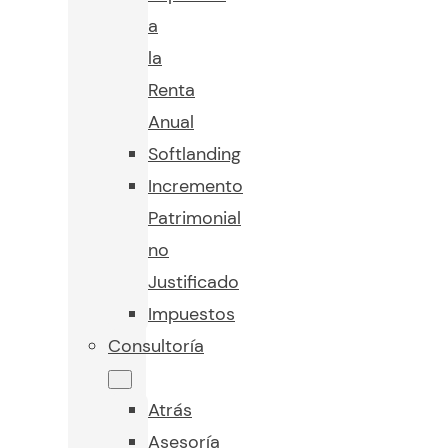
a
la
Renta
Anual
Softlanding
Incremento
Patrimonial
no
Justificado
Impuestos
Consultoría
Atrás
Asesoría