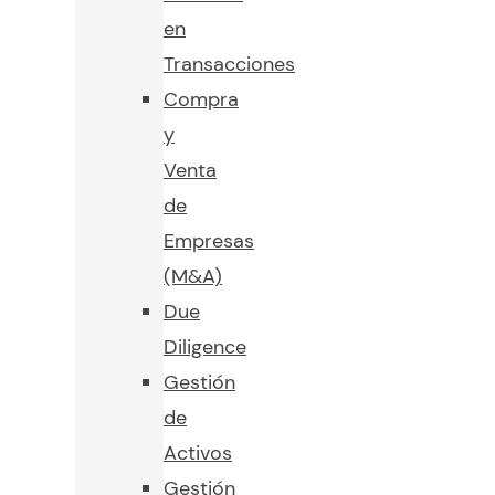
en
Transacciones
Compra
y
Venta
de
Empresas
(M&A)
Due
Diligence
Gestión
de
Activos
Gestión