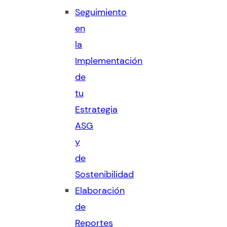
Seguimiento
en
la
Implementación
de
tu
Estrategia
ASG
y
de
Sostenibilidad
Elaboración
de
Reportes