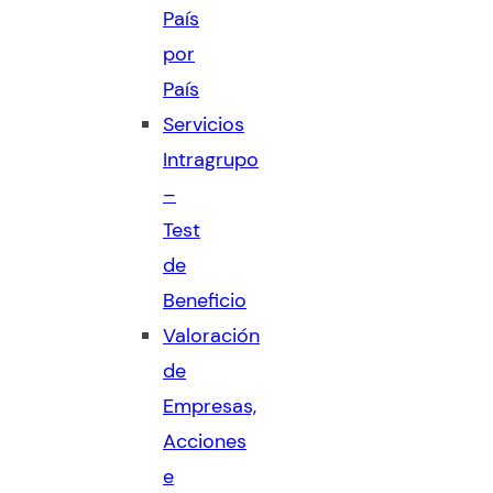
País
por
País
Servicios
Intragrupo
–
Test
de
Beneficio
Valoración
de
Empresas,
Acciones
e