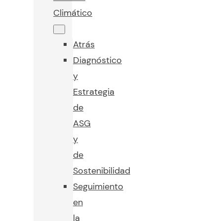
Climático
Atrás
Diagnóstico
y
Estrategia
de
ASG
y
de
Sostenibilidad
Seguimiento
en
la