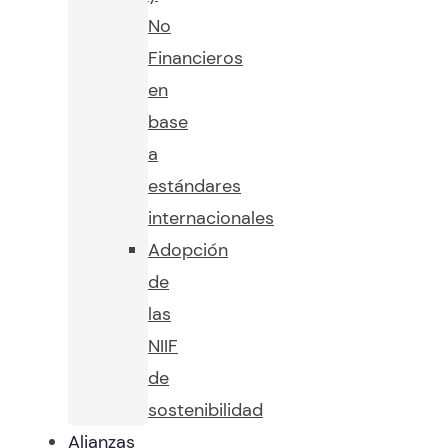
No
Financieros
en
base
a
estándares
internacionales
Adopción
de
las
NIIF
de
sostenibilidad
Alianzas