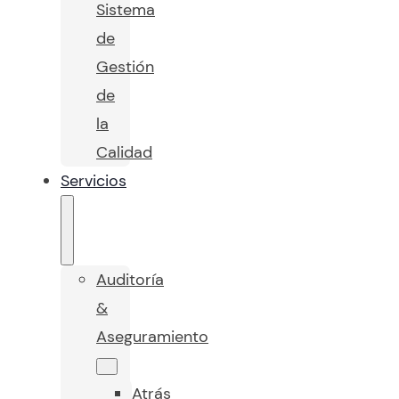
Sistema
de
Gestión
de
la
Calidad
Servicios
Auditoría
&
Aseguramiento
Atrás