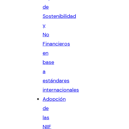
de
Sostenibilidad
y
No
Financieros
en
base
a
estándares
internacionales
Adopción
de
las
NIIF