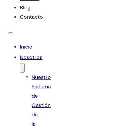
Blog
Contacto
Inicio
Nosotros
Nuestro
Sistema
de
Gestión
de
la