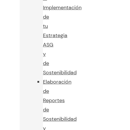
Implementación
de
tu
Estrategia
ASG
y
de
Sostenibilidad
Elaboración
de
Reportes
de
Sostenibilidad
y