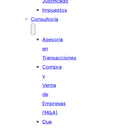
Justificado
Impuestos
Consultoría
Asesoría
en
Transacciones
Compra
y
Venta
de
Empresas
(M&A)
Due