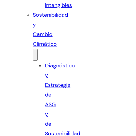
Intangibles
Sostenibilidad
y
Cambio
Climático
Diagnóstico
y
Estrategia
de
ASG
y
de
Sostenibilidad