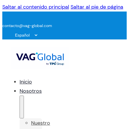
Saltar al contenido principal
Saltar al pie de página
contacto@vag-global.com
Inicio
Nosotros
Nuestro