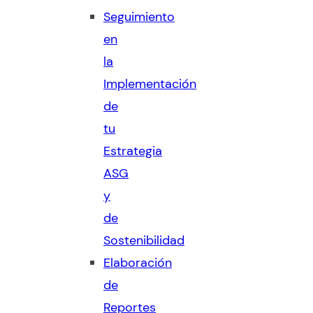
Seguimiento
en
la
Implementación
de
tu
Estrategia
ASG
y
de
Sostenibilidad
Elaboración
de
Reportes