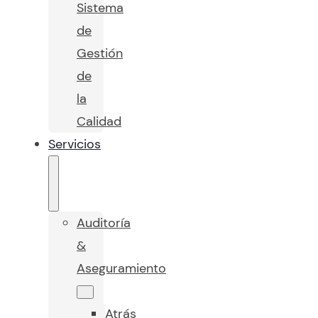
Sistema
de
Gestión
de
la
Calidad
Servicios
Auditoría
&
Aseguramiento
Atrás