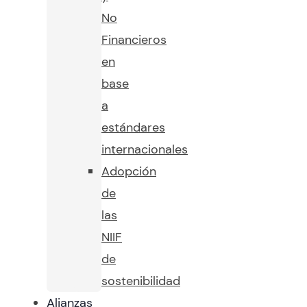
No
Financieros
en
base
a
estándares
internacionales
Adopción
de
las
NIIF
de
sostenibilidad
Alianzas