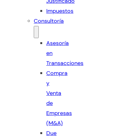
Justificado
Impuestos
Consultoría
Asesoría
en
Transacciones
Compra
y
Venta
de
Empresas
(M&A)
Due