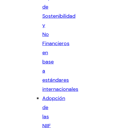
de
Sostenibilidad
y
No
Financieros
en
base
a
estándares
internacionales
Adopción
de
las
NIIF