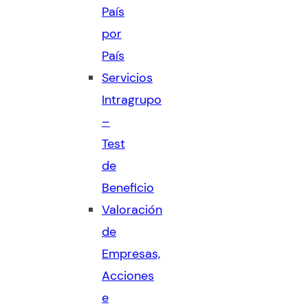
País
por
País
Servicios
Intragrupo
–
Test
de
Beneficio
Valoración
de
Empresas,
Acciones
e