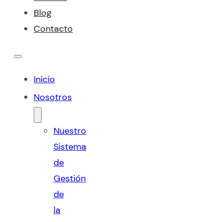
Blog
Contacto
Inicio
Nosotros
Nuestro
Sistema
de
Gestión
de
la