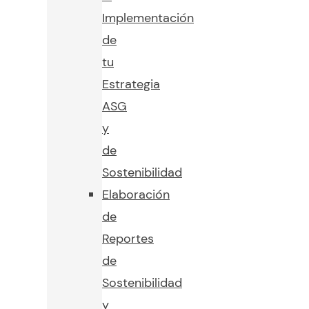
Implementación
de
tu
Estrategia
ASG
y
de
Sostenibilidad
Elaboración
de
Reportes
de
Sostenibilidad
y