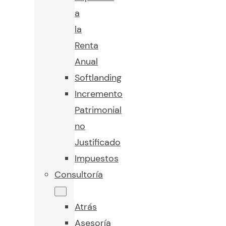
a
la
Renta
Anual
Softlanding
Incremento
Patrimonial
no
Justificado
Impuestos
Consultoría
Atrás
Asesoría