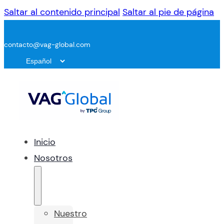
Saltar al contenido principal
Saltar al pie de página
contacto@vag-global.com
Inicio
Nosotros
Nuestro