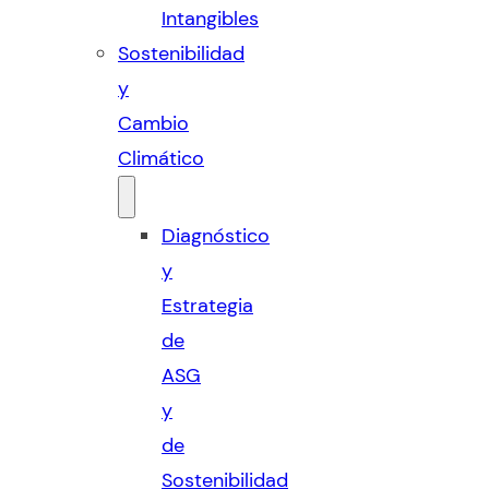
Intangibles
Sostenibilidad
y
Cambio
Climático
Diagnóstico
y
Estrategia
de
ASG
y
de
Sostenibilidad