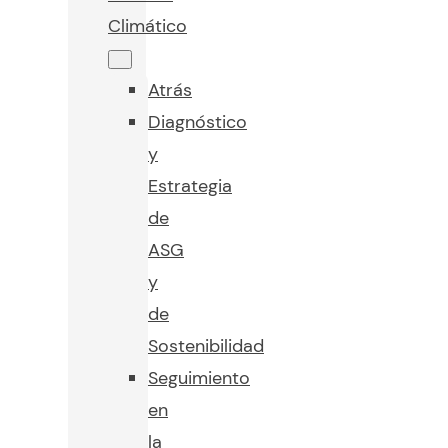
Climático
Atrás
Diagnóstico
y
Estrategia
de
ASG
y
de
Sostenibilidad
Seguimiento
en
la