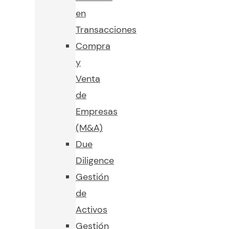
en
Transacciones
Compra
y
Venta
de
Empresas
(M&A)
Due
Diligence
Gestión
de
Activos
Gestión