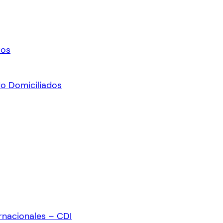
ros
No Domiciliados
rnacionales – CDI