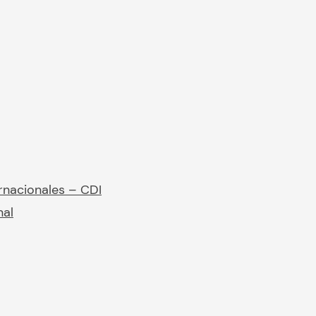
rnacionales – CDI
nal