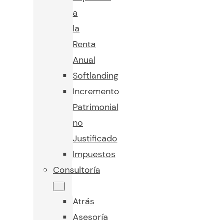
a
la
Renta
Anual
Softlanding
Incremento
Patrimonial
no
Justificado
Impuestos
Consultoría
Atrás
Asesoría