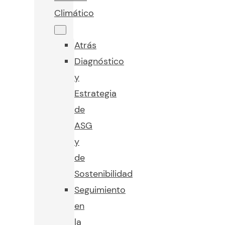
Climático
Atrás
Diagnóstico
y
Estrategia
de
ASG
y
de
Sostenibilidad
Seguimiento
en
la