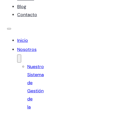
Blog
Contacto
Inicio
Nosotros
Nuestro
Sistema
de
Gestión
de
la