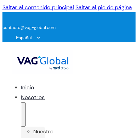
Saltar al contenido principal
Saltar al pie de página
contacto@vag-global.com
Inicio
Nosotros
Nuestro