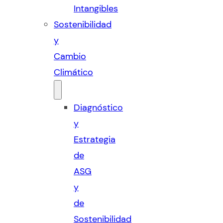
Intangibles
Sostenibilidad
y
Cambio
Climático
Diagnóstico
y
Estrategia
de
ASG
y
de
Sostenibilidad