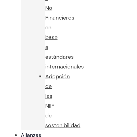
No
Financieros
en
base
a
estándares
internacionales
Adopción
de
las
NIIF
de
sostenibilidad
Alianzas