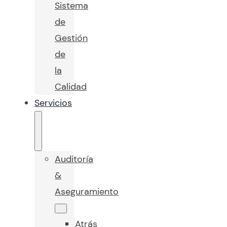
Sistema
de
Gestión
de
la
Calidad
Servicios
Auditoría
&
Aseguramiento
Atrás