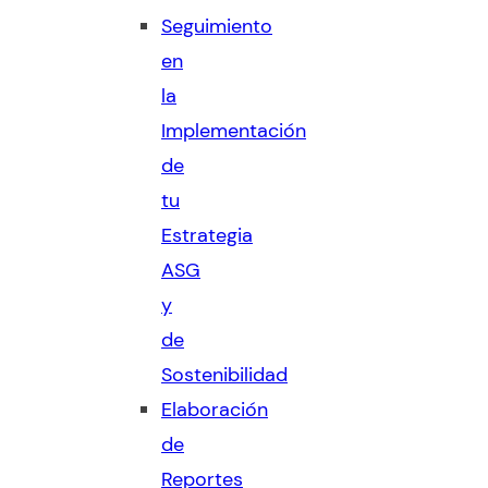
Seguimiento
en
la
Implementación
de
tu
Estrategia
ASG
y
de
Sostenibilidad
Elaboración
de
Reportes