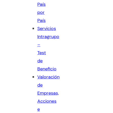
País
por
País
Servicios
Intragrupo
–
Test
de
Beneficio
Valoración
de
Empresas,
Acciones
e