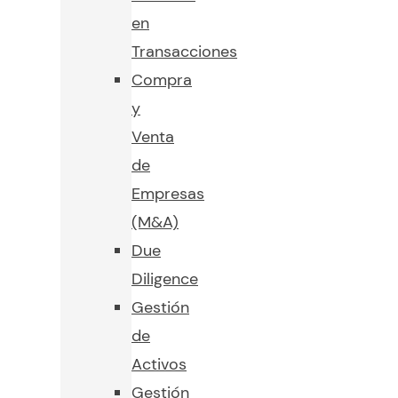
en
Transacciones
Compra
y
Venta
de
Empresas
(M&A)
Due
Diligence
Gestión
de
Activos
Gestión