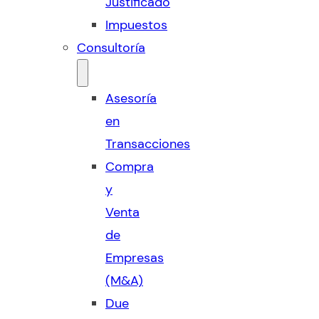
Justificado
Impuestos
Consultoría
Asesoría
en
Transacciones
Compra
y
Venta
de
Empresas
(M&A)
Due