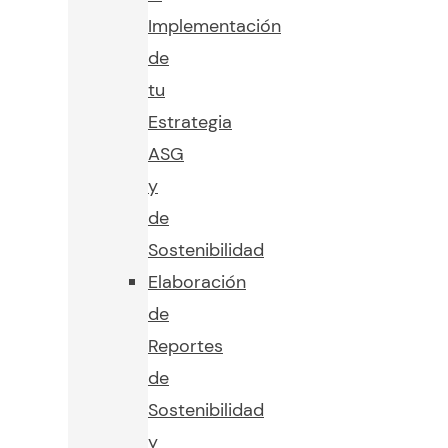
Implementación
de
tu
Estrategia
ASG
y
de
Sostenibilidad
Elaboración
de
Reportes
de
Sostenibilidad
y