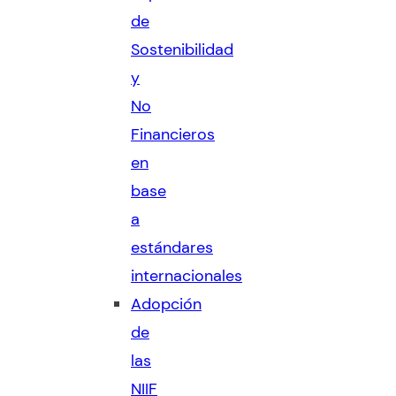
de
Sostenibilidad
y
No
Financieros
en
base
a
estándares
internacionales
Adopción
de
las
NIIF