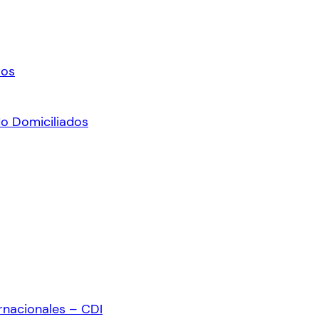
ros
No Domiciliados
rnacionales – CDI