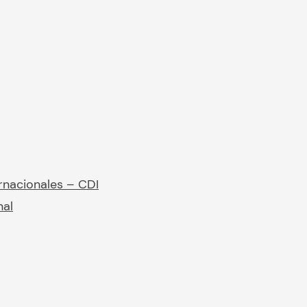
rnacionales – CDI
nal