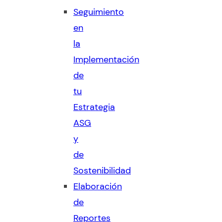
Seguimiento
en
la
Implementación
de
tu
Estrategia
ASG
y
de
Sostenibilidad
Elaboración
de
Reportes