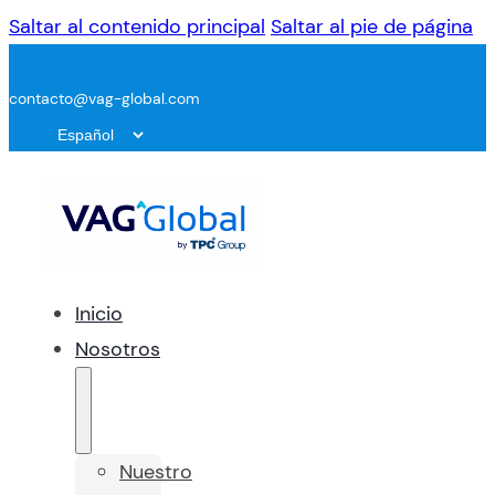
Saltar al contenido principal
Saltar al pie de página
contacto@vag-global.com
Inicio
Nosotros
Nuestro