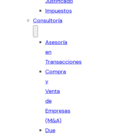
Justificado
Impuestos
Consultoría
Asesoría
en
Transacciones
Compra
y
Venta
de
Empresas
(M&A)
Due