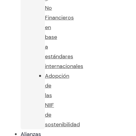
No
Financieros
en
base
a
estándares
internacionales
Adopción
de
las
NIIF
de
sostenibilidad
Alianzas