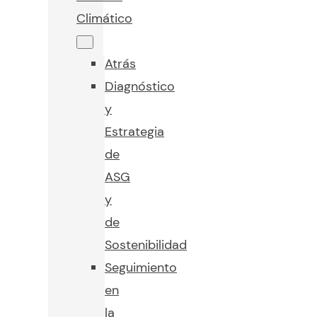
Climático
Atrás
Diagnóstico
y
Estrategia
de
ASG
y
de
Sostenibilidad
Seguimiento
en
la