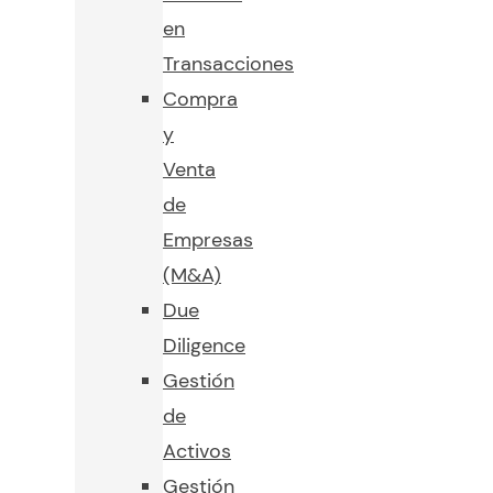
en
Transacciones
Compra
y
Venta
de
Empresas
(M&A)
Due
Diligence
Gestión
de
Activos
Gestión