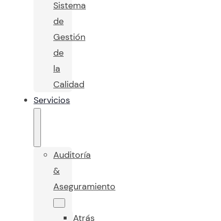
Sistema
de
Gestión
de
la
Calidad
Servicios
Auditoría
&
Aseguramiento
Atrás