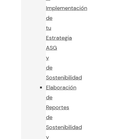
Implementación
de
tu
Estrategia
ASG
y
de
Sostenibilidad
Elaboración
de
Reportes
de
Sostenibilidad
y