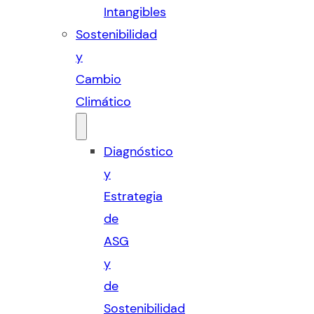
Intangibles
Sostenibilidad
y
Cambio
Climático
Diagnóstico
y
Estrategia
de
ASG
y
de
Sostenibilidad