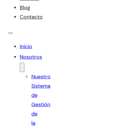
Blog
Contacto
Inicio
Nosotros
Nuestro
Sistema
de
Gestión
de
la