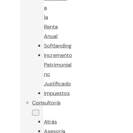
a
la
Renta
Anual
Softlanding
Incremento
Patrimonial
no
Justificado
Impuestos
Consultoría
Atrás
Asesoría