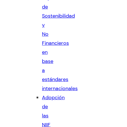
de
Sostenibilidad
y
No
Financieros
en
base
a
estándares
internacionales
Adopción
de
las
NIIF