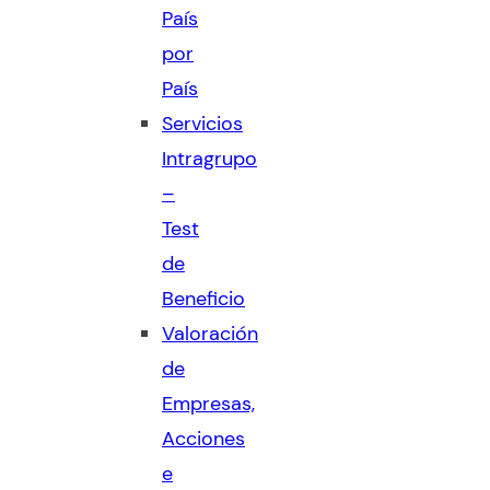
País
por
País
Servicios
Intragrupo
–
Test
de
Beneficio
Valoración
de
Empresas,
Acciones
e