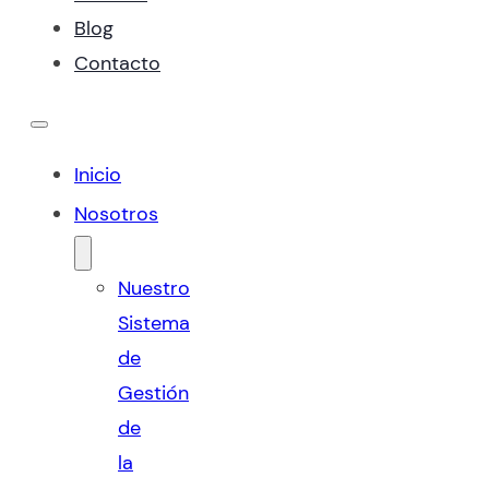
Blog
Contacto
Inicio
Nosotros
Nuestro
Sistema
de
Gestión
de
la