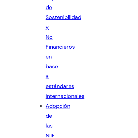
de
Sostenibilidad
y
No
Financieros
en
base
a
estándares
internacionales
Adopción
de
las
NIIF