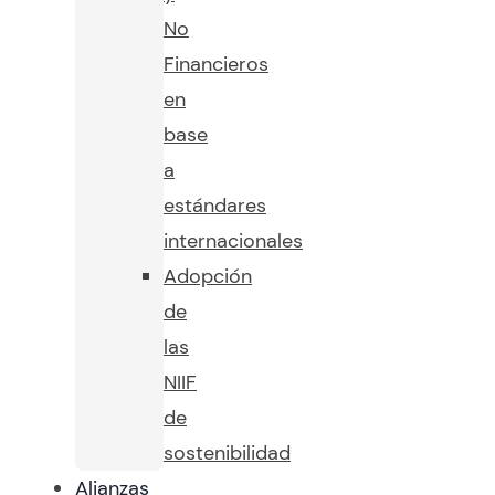
No
Financieros
en
base
a
estándares
internacionales
Adopción
de
las
NIIF
de
sostenibilidad
Alianzas