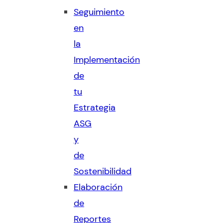
Seguimiento
en
la
Implementación
de
tu
Estrategia
ASG
y
de
Sostenibilidad
Elaboración
de
Reportes