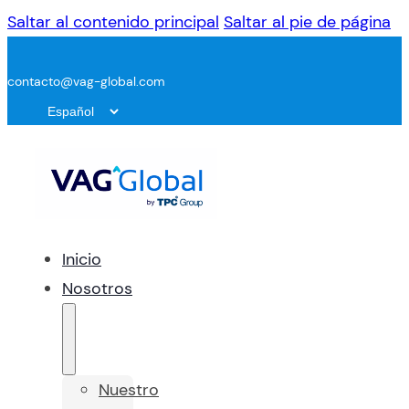
Saltar al contenido principal
Saltar al pie de página
contacto@vag-global.com
Inicio
Nosotros
Nuestro