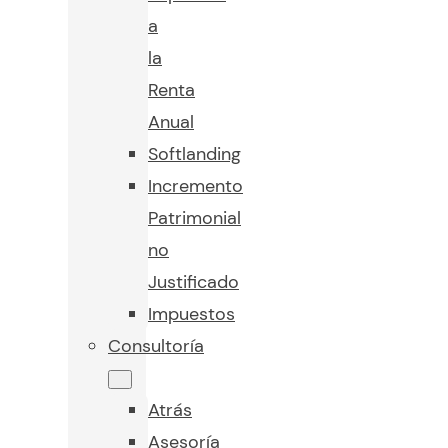
a
la
Renta
Anual
Softlanding
Incremento
Patrimonial
no
Justificado
Impuestos
Consultoría
Atrás
Asesoría