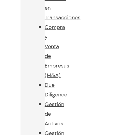
en
Transacciones
Compra
y
Venta
de
Empresas
(M&A)
Due
Diligence
Gestión
de
Activos
Gestión