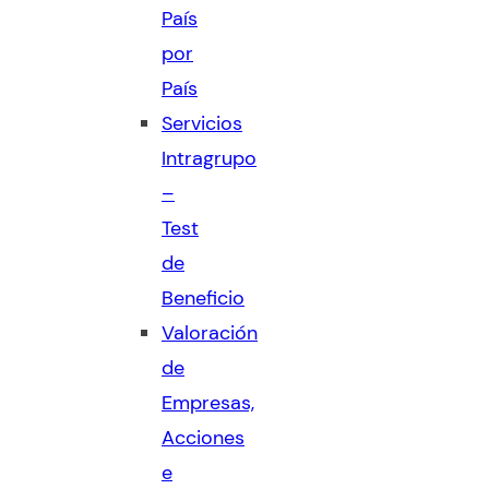
País
por
País
Servicios
Intragrupo
–
Test
de
Beneficio
Valoración
de
Empresas,
Acciones
e