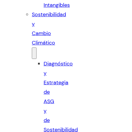
Intangibles
Sostenibilidad
y
Cambio
Climático
Diagnóstico
y
Estrategia
de
ASG
y
de
Sostenibilidad