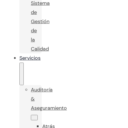
Sistema
de
Gestión
de
la
Calidad
Servicios
Auditoría
&
Aseguramiento
Atrás