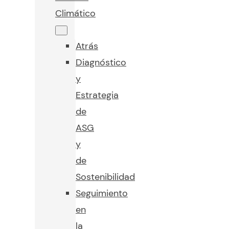
Climático
Atrás
Diagnóstico
y
Estrategia
de
ASG
y
de
Sostenibilidad
Seguimiento
en
la