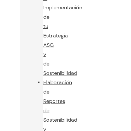
Implementación
de
tu
Estrategia
ASG
y
de
Sostenibilidad
Elaboración
de
Reportes
de
Sostenibilidad
y