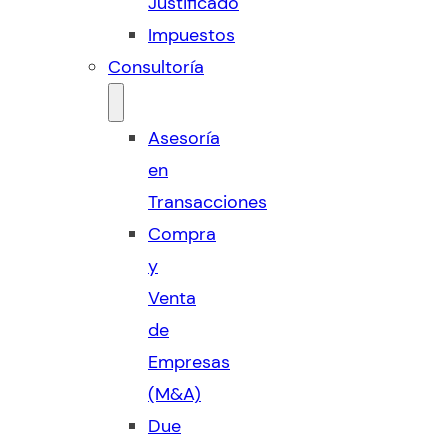
Justificado
Impuestos
Consultoría
Asesoría
en
Transacciones
Compra
y
Venta
de
Empresas
(M&A)
Due