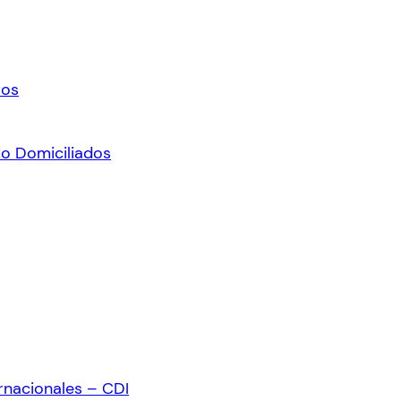
ros
No Domiciliados
rnacionales – CDI