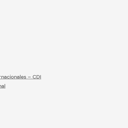
rnacionales – CDI
nal