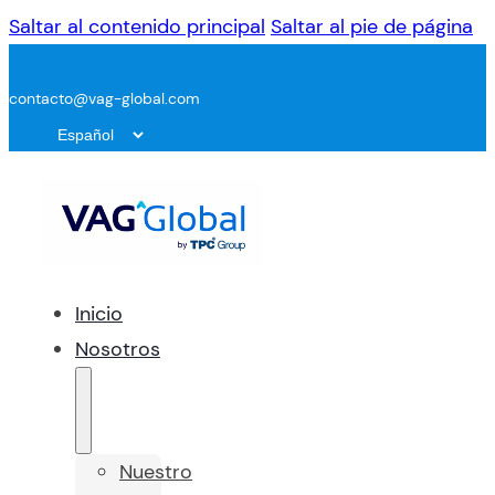
Saltar al contenido principal
Saltar al pie de página
contacto@vag-global.com
Inicio
Nosotros
Nuestro