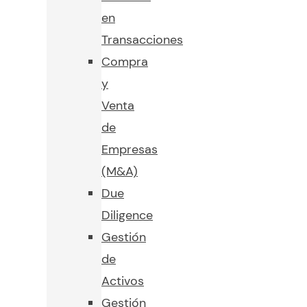
en
Transacciones
Compra
y
Venta
de
Empresas
(M&A)
Due
Diligence
Gestión
de
Activos
Gestión