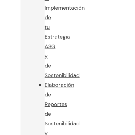
Implementación
de
tu
Estrategia
ASG
y
de
Sostenibilidad
Elaboración
de
Reportes
de
Sostenibilidad
y