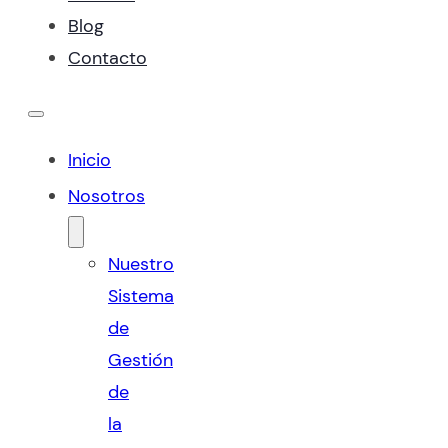
Blog
Contacto
Inicio
Nosotros
Nuestro
Sistema
de
Gestión
de
la