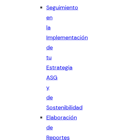
Seguimiento
en
la
Implementación
de
tu
Estrategia
ASG
y
de
Sostenibilidad
Elaboración
de
Reportes