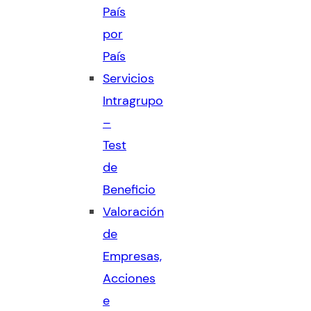
País
por
País
Servicios
Intragrupo
–
Test
de
Beneficio
Valoración
de
Empresas,
Acciones
e