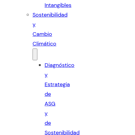
Intangibles
Sostenibilidad
y
Cambio
Climático
Diagnóstico
y
Estrategia
de
ASG
y
de
Sostenibilidad