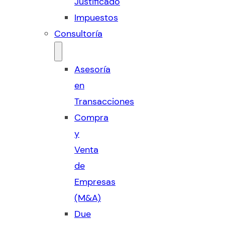
Justificado
Impuestos
Consultoría
Asesoría
en
Transacciones
Compra
y
Venta
de
Empresas
(M&A)
Due