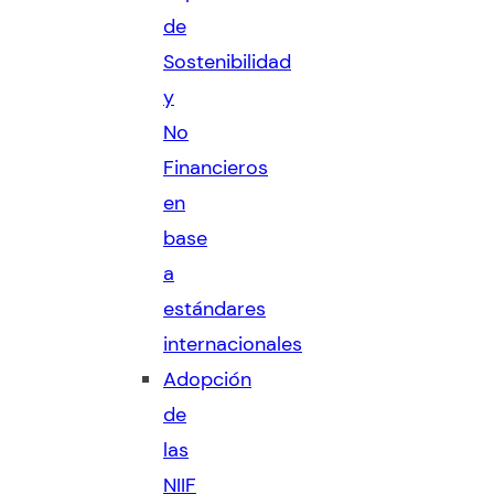
de
Sostenibilidad
y
No
Financieros
en
base
a
estándares
internacionales
Adopción
de
las
NIIF