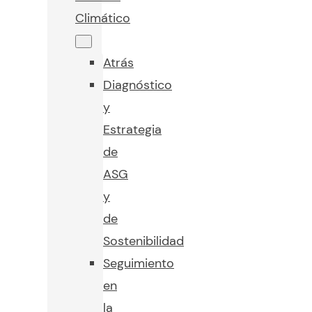
Climático
Atrás
Diagnóstico
y
Estrategia
de
ASG
y
de
Sostenibilidad
Seguimiento
en
la