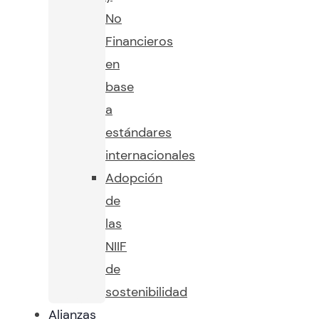
No
Financieros
en
base
a
estándares
internacionales
Adopción
de
las
NIIF
de
sostenibilidad
Alianzas