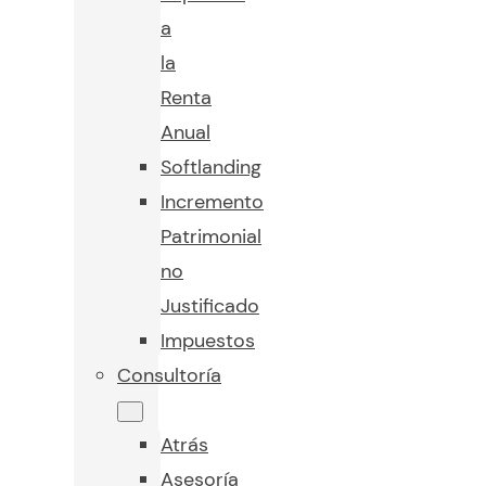
a
la
Renta
Anual
Softlanding
Incremento
Patrimonial
no
Justificado
Impuestos
Consultoría
Atrás
Asesoría