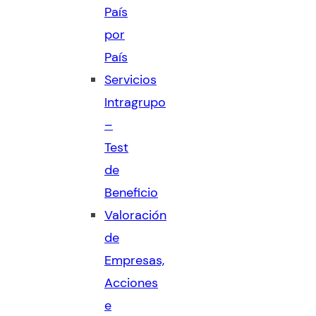
País
por
País
Servicios
Intragrupo
–
Test
de
Beneficio
Valoración
de
Empresas,
Acciones
e