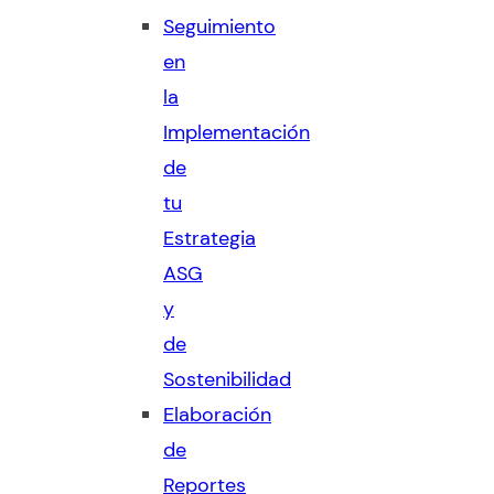
Seguimiento
en
la
Implementación
de
tu
Estrategia
ASG
y
de
Sostenibilidad
Elaboración
de
Reportes