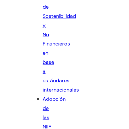
de
Sostenibilidad
y
No
Financieros
en
base
a
estándares
internacionales
Adopción
de
las
NIIF