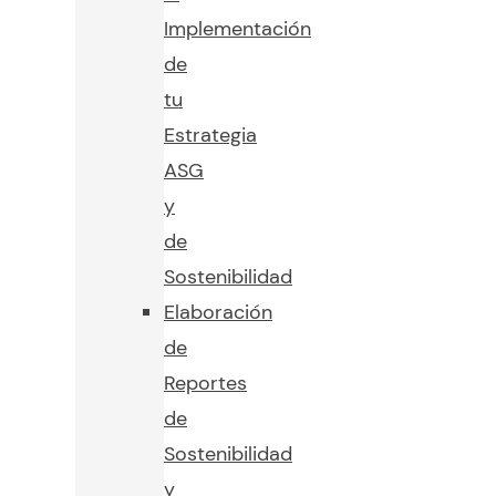
Implementación
de
tu
Estrategia
ASG
y
de
Sostenibilidad
Elaboración
de
Reportes
de
Sostenibilidad
y