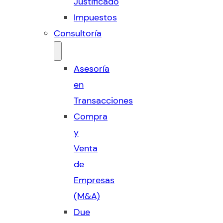
Justificado
Impuestos
Consultoría
Asesoría
en
Transacciones
Compra
y
Venta
de
Empresas
(M&A)
Due