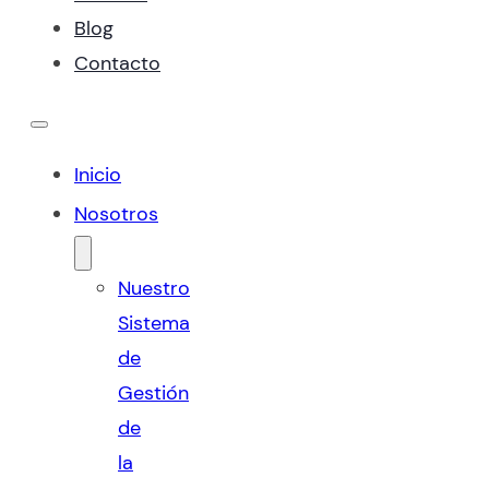
Blog
Contacto
Inicio
Nosotros
Nuestro
Sistema
de
Gestión
de
la