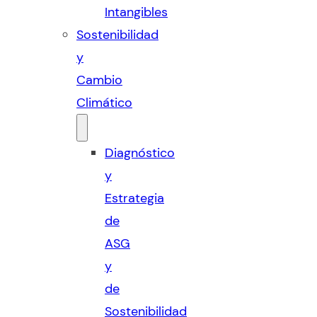
Intangibles
Sostenibilidad
y
Cambio
Climático
Diagnóstico
y
Estrategia
de
ASG
y
de
Sostenibilidad