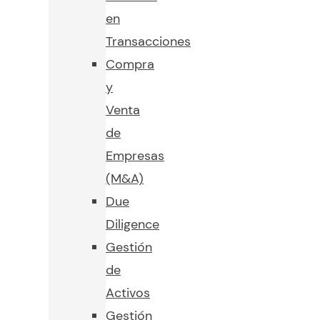
en
Transacciones
Compra
y
Venta
de
Empresas
(M&A)
Due
Diligence
Gestión
de
Activos
Gestión