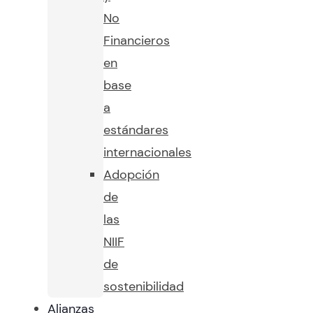
No
Financieros
en
base
a
estándares
internacionales
Adopción
de
las
NIIF
de
sostenibilidad
Alianzas