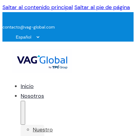
Saltar al contenido principal
Saltar al pie de página
contacto@vag-global.com
Inicio
Nosotros
Nuestro