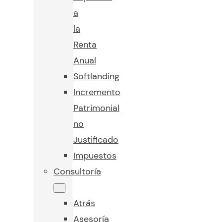
a
la
Renta
Anual
Softlanding
Incremento
Patrimonial
no
Justificado
Impuestos
Consultoría
Atrás
Asesoría