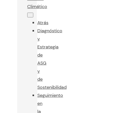
Climático
Atrás
Diagnóstico
y
Estrategia
de
ASG
y
de
Sostenibilidad
Seguimiento
en
la