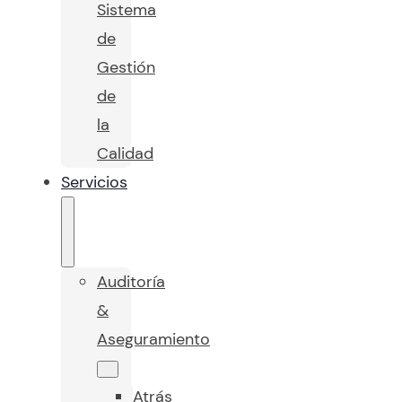
Sistema
de
Gestión
de
la
Calidad
Servicios
Auditoría
&
Aseguramiento
Atrás