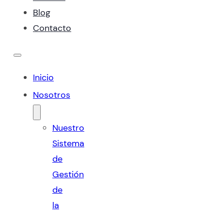
Blog
Contacto
Inicio
Nosotros
Nuestro
Sistema
de
Gestión
de
la