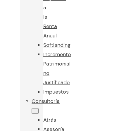
a
la
Renta
Anual
Softlanding
Incremento
Patrimonial
no
Justificado
Impuestos
Consultoría
Atrás
Asesoría