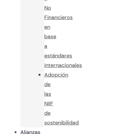
No
Financieros
en
base
a
estándares
internacionales
Adopción
de
las
NIIF
de
sostenibilidad
Alianzas