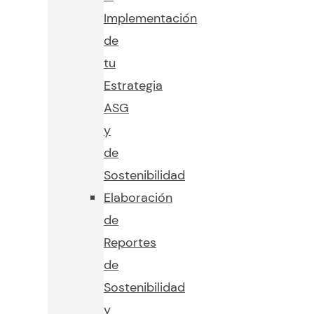
Implementación
de
tu
Estrategia
ASG
y
de
Sostenibilidad
Elaboración
de
Reportes
de
Sostenibilidad
y