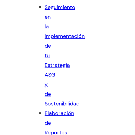
Seguimiento
en
la
Implementación
de
tu
Estrategia
ASG
y
de
Sostenibilidad
Elaboración
de
Reportes