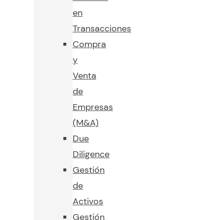
en
Transacciones
Compra
y
Venta
de
Empresas
(M&A)
Due
Diligence
Gestión
de
Activos
Gestión