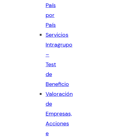
País
por
País
Servicios
Intragrupo
–
Test
de
Beneficio
Valoración
de
Empresas,
Acciones
e