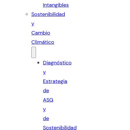
Intangibles
Sostenibilidad
y
Cambio
Climático
Diagnóstico
y
Estrategia
de
ASG
y
de
Sostenibilidad