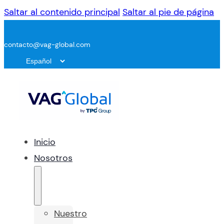
Saltar al contenido principal
Saltar al pie de página
contacto@vag-global.com
Inicio
Nosotros
Nuestro