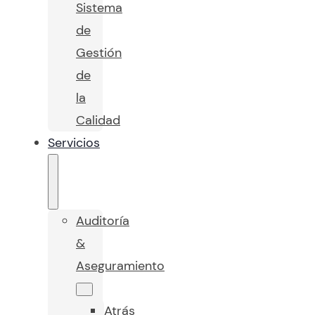
Sistema
de
Gestión
de
la
Calidad
Servicios
Auditoría
&
Aseguramiento
Atrás