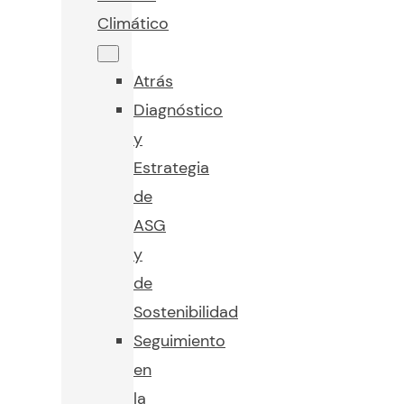
Climático
Atrás
Diagnóstico
y
Estrategia
de
ASG
y
de
Sostenibilidad
Seguimiento
en
la