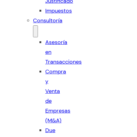
Justificado
Impuestos
Consultoría
Asesoría
en
Transacciones
Compra
y
Venta
de
Empresas
(M&A)
Due