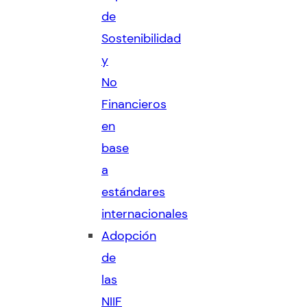
de
Sostenibilidad
y
No
Financieros
en
base
a
estándares
internacionales
Adopción
de
las
NIIF