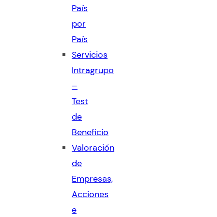
País
por
País
Servicios
Intragrupo
–
Test
de
Beneficio
Valoración
de
Empresas,
Acciones
e