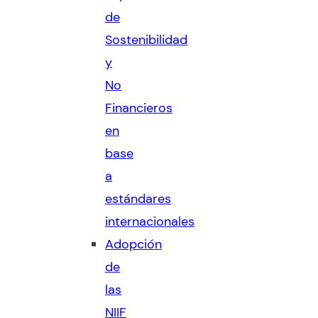
de
Sostenibilidad
y
No
Financieros
en
base
a
estándares
internacionales
Adopción
de
las
NIIF