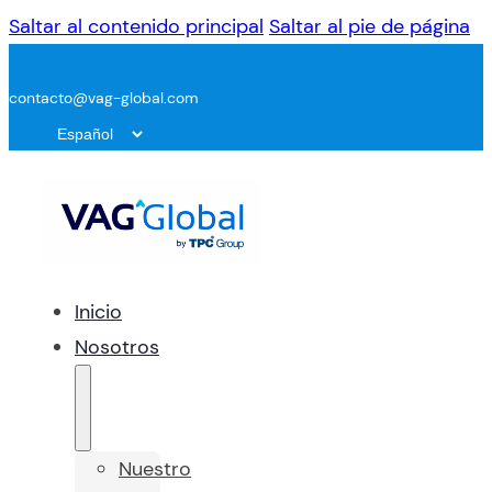
Saltar al contenido principal
Saltar al pie de página
contacto@vag-global.com
Inicio
Nosotros
Nuestro