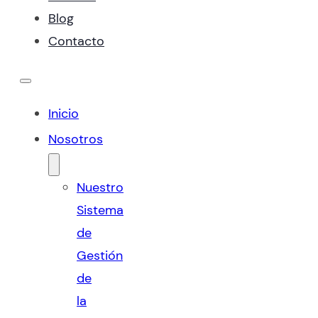
Blog
Contacto
Inicio
Nosotros
Nuestro
Sistema
de
Gestión
de
la