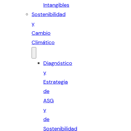
Intangibles
Sostenibilidad
y
Cambio
Climático
Diagnóstico
y
Estrategia
de
ASG
y
de
Sostenibilidad