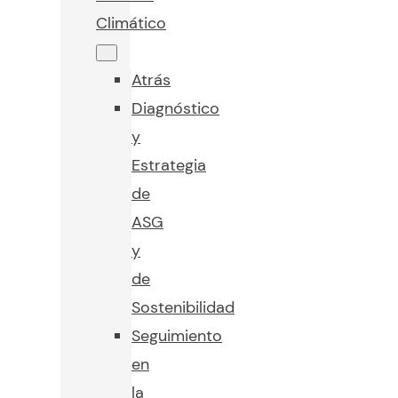
Climático
Atrás
Diagnóstico
y
Estrategia
de
ASG
y
de
Sostenibilidad
Seguimiento
en
la