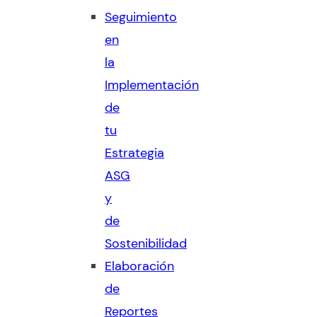
Seguimiento
en
la
Implementación
de
tu
Estrategia
ASG
y
de
Sostenibilidad
Elaboración
de
Reportes