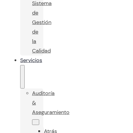
Sistema
de
Gestión
de
la
Calidad
Servicios
Auditoría
&
Aseguramiento
Atrás