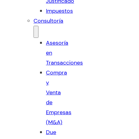
Justificado
Impuestos
Consultoría
Asesoría
en
Transacciones
Compra
y
Venta
de
Empresas
(M&A)
Due