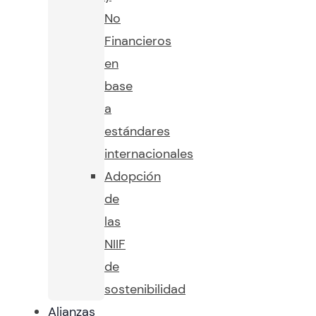
No
Financieros
en
base
a
estándares
internacionales
Adopción
de
las
NIIF
de
sostenibilidad
Alianzas