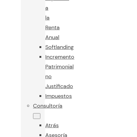
a
la
Renta
Anual
Softlanding
Incremento
Patrimonial
no
Justificado
Impuestos
Consultoría
Atrás
Asesoría