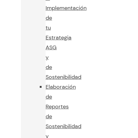
Implementación
de
tu
Estrategia
ASG
y
de
Sostenibilidad
Elaboración
de
Reportes
de
Sostenibilidad
y