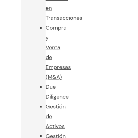
en
Transacciones
Compra
y
Venta
de
Empresas
(M&A)
Due
Diligence
Gestión
de
Activos
Gestión