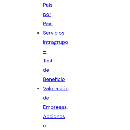
País
por
País
Servicios
Intragrupo
–
Test
de
Beneficio
Valoración
de
Empresas,
Acciones
e