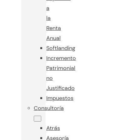
a
la
Renta
Anual
Softlanding
Incremento
Patrimonial
no
Justificado
Impuestos
Consultoría
Atrás
Asesoría