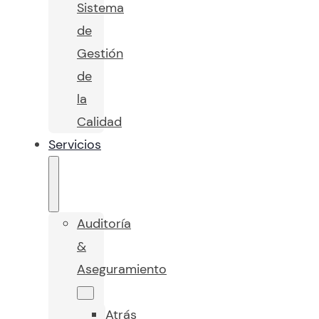
Sistema
de
Gestión
de
la
Calidad
Servicios
Auditoría
&
Aseguramiento
Atrás