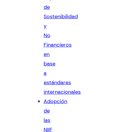
de
Sostenibilidad
y
No
Financieros
en
base
a
estándares
internacionales
Adopción
de
las
NIIF