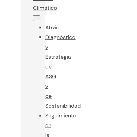
Climático
Atrás
Diagnóstico
y
Estrategia
de
ASG
y
de
Sostenibilidad
Seguimiento
en
la