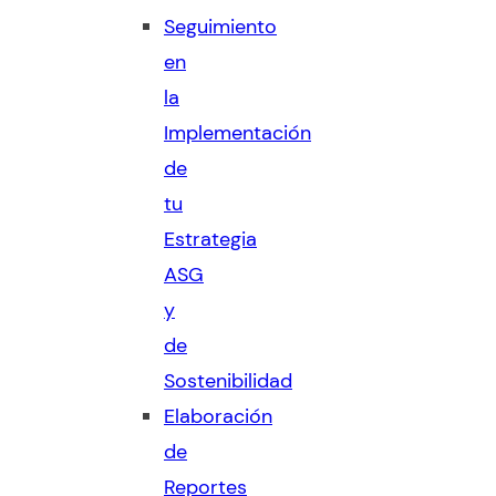
Seguimiento
en
la
Implementación
de
tu
Estrategia
ASG
y
de
Sostenibilidad
Elaboración
de
Reportes