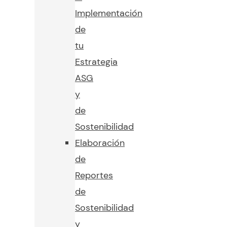
Implementación
de
tu
Estrategia
ASG
y
de
Sostenibilidad
Elaboración
de
Reportes
de
Sostenibilidad
y