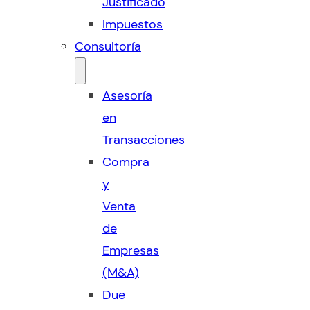
Justificado
Impuestos
Consultoría
Asesoría
en
Transacciones
Compra
y
Venta
de
Empresas
(M&A)
Due