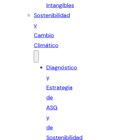
Intangibles
Sostenibilidad
y
Cambio
Climático
Diagnóstico
y
Estrategia
de
ASG
y
de
Sostenibilidad