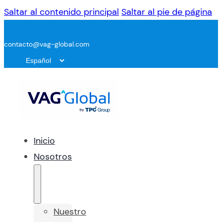
Saltar al contenido principal
Saltar al pie de página
contacto@vag-global.com
Inicio
Nosotros
Nuestro