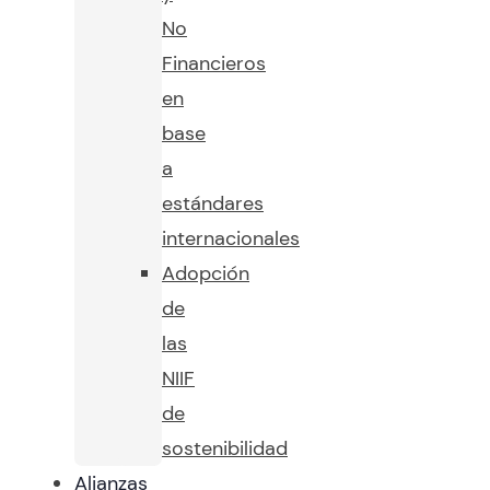
No
Financieros
en
base
a
estándares
internacionales
Adopción
de
las
NIIF
de
sostenibilidad
Alianzas