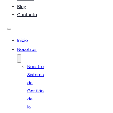
Blog
Contacto
Inicio
Nosotros
Nuestro
Sistema
de
Gestión
de
la