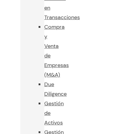
en
Transacciones
Compra
y
Venta
de
Empresas
(M&A)
Due
Diligence
Gestión
de
Activos
Gestión