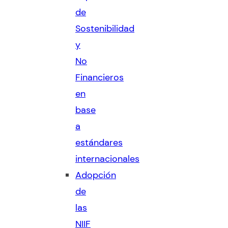
de
Sostenibilidad
y
No
Financieros
en
base
a
estándares
internacionales
Adopción
de
las
NIIF