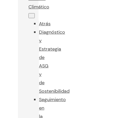
Climático
Atrás
Diagnóstico
y
Estrategia
de
ASG
y
de
Sostenibilidad
Seguimiento
en
la