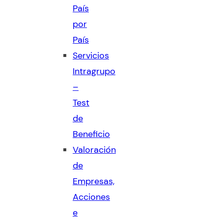
País
por
País
Servicios
Intragrupo
–
Test
de
Beneficio
Valoración
de
Empresas,
Acciones
e