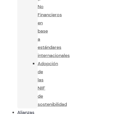
No
Financieros
en
base
a
estándares
internacionales
Adopción
de
las
NIIF
de
sostenibilidad
Alianzas