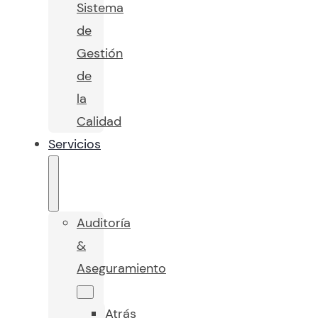
Sistema
de
Gestión
de
la
Calidad
Servicios
Auditoría
&
Aseguramiento
Atrás