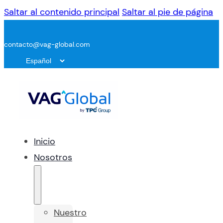
Saltar al contenido principal
Saltar al pie de página
contacto@vag-global.com
Inicio
Nosotros
Nuestro