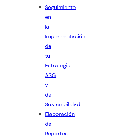
Seguimiento
en
la
Implementación
de
tu
Estrategia
ASG
y
de
Sostenibilidad
Elaboración
de
Reportes