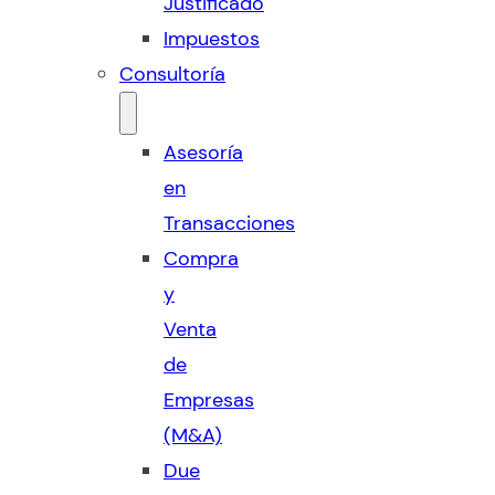
Justificado
Impuestos
Consultoría
Asesoría
en
Transacciones
Compra
y
Venta
de
Empresas
(M&A)
Due