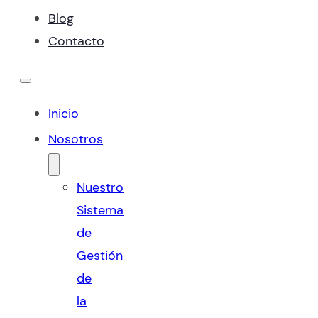
Blog
Contacto
Inicio
Nosotros
Nuestro
Sistema
de
Gestión
de
la