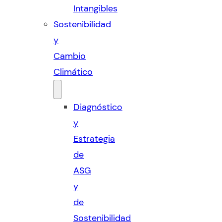
Intangibles
Sostenibilidad
y
Cambio
Climático
Diagnóstico
y
Estrategia
de
ASG
y
de
Sostenibilidad