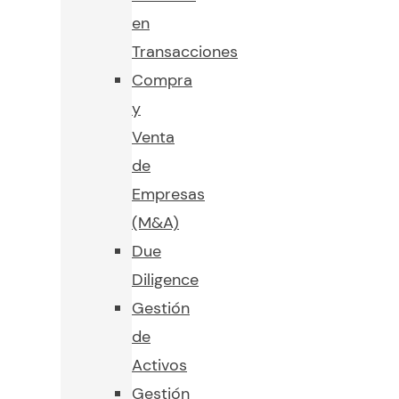
en
Transacciones
Compra
y
Venta
de
Empresas
(M&A)
Due
Diligence
Gestión
de
Activos
Gestión