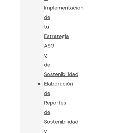
Implementación
de
tu
Estrategia
ASG
y
de
Sostenibilidad
Elaboración
de
Reportes
de
Sostenibilidad
y