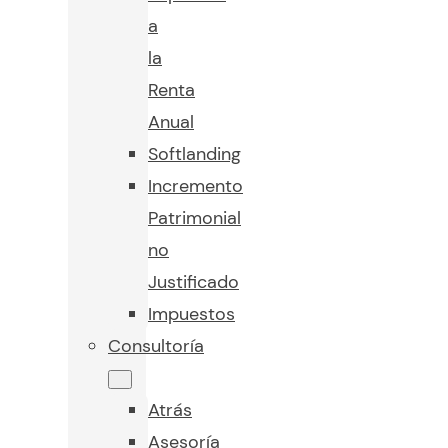
a
la
Renta
Anual
Softlanding
Incremento
Patrimonial
no
Justificado
Impuestos
Consultoría
Atrás
Asesoría