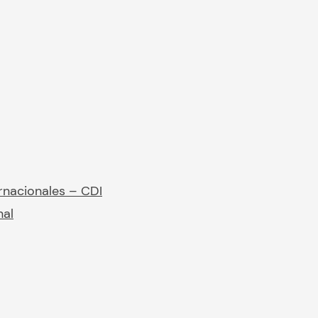
rnacionales – CDI
nal