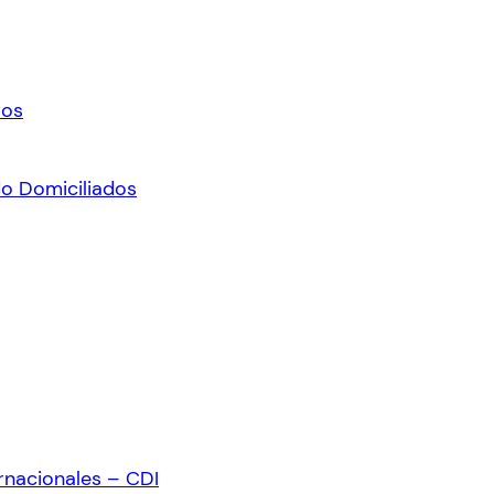
ros
No Domiciliados
rnacionales – CDI