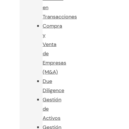
en
Transacciones
Compra
y
Venta
de
Empresas
(M&A)
Due
Diligence
Gestión
de
Activos
Gestión