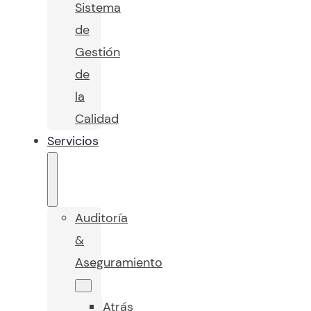
Sistema
de
Gestión
de
la
Calidad
Servicios
Auditoría
&
Aseguramiento
Atrás