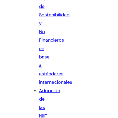
de
Sostenibilidad
y
No
Financieros
en
base
a
estándares
internacionales
Adopción
de
las
NIIF