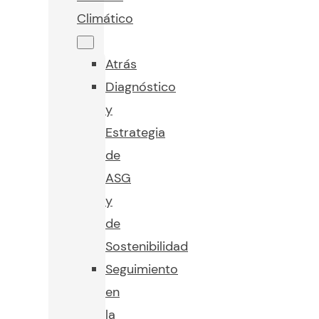
Climático
Atrás
Diagnóstico
y
Estrategia
de
ASG
y
de
Sostenibilidad
Seguimiento
en
la