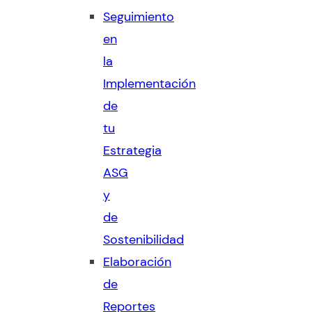
Seguimiento
en
la
Implementación
de
tu
Estrategia
ASG
y
de
Sostenibilidad
Elaboración
de
Reportes