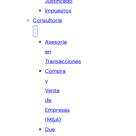
Justificado
Impuestos
Consultoría
Asesoría
en
Transacciones
Compra
y
Venta
de
Empresas
(M&A)
Due