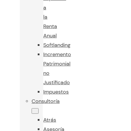
a
la
Renta
Anual
Softlanding
Incremento
Patrimonial
no
Justificado
Impuestos
Consultoría
Atrás
Asesoría