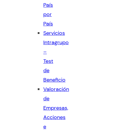
País
por
País
Servicios
Intragrupo
–
Test
de
Beneficio
Valoración
de
Empresas,
Acciones
e