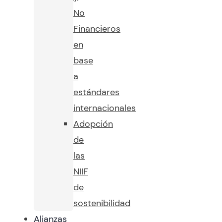
No
Financieros
en
base
a
estándares
internacionales
Adopción
de
las
NIIF
de
sostenibilidad
Alianzas