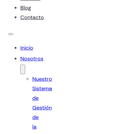
Blog
Contacto
Inicio
Nosotros
Nuestro
Sistema
de
Gestión
de
la