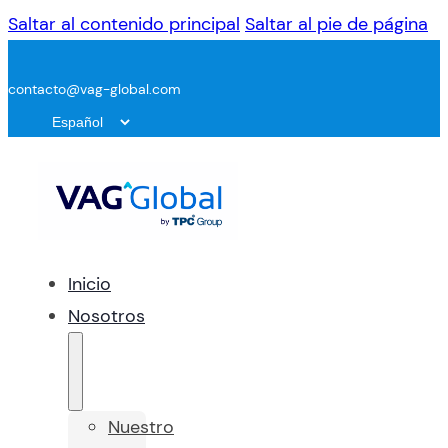
Saltar al contenido principal
Saltar al pie de página
contacto@vag-global.com
Inicio
Nosotros
Nuestro