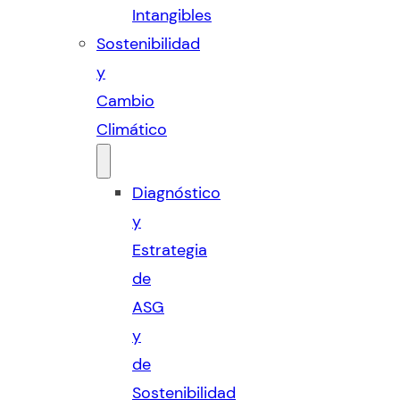
Intangibles
Sostenibilidad
y
Cambio
Climático
Diagnóstico
y
Estrategia
de
ASG
y
de
Sostenibilidad