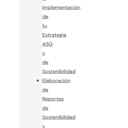
Implementación
de
tu
Estrategia
ASG
y
de
Sostenibilidad
Elaboración
de
Reportes
de
Sostenibilidad
y