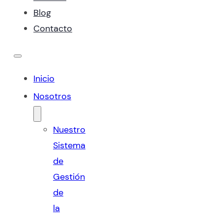
Blog
Contacto
Inicio
Nosotros
Nuestro
Sistema
de
Gestión
de
la