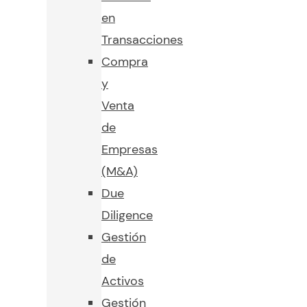
en
Transacciones
Compra
y
Venta
de
Empresas
(M&A)
Due
Diligence
Gestión
de
Activos
Gestión