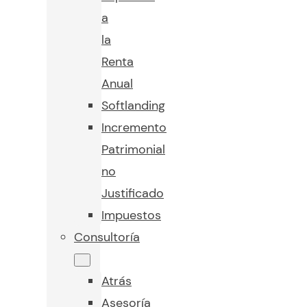
a
la
Renta
Anual
Softlanding
Incremento
Patrimonial
no
Justificado
Impuestos
Consultoría
Atrás
Asesoría