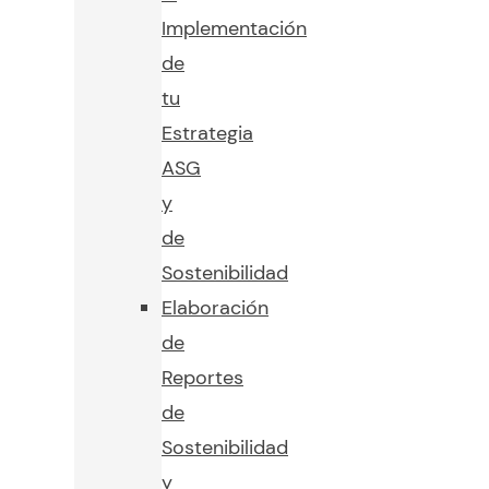
Implementación
de
tu
Estrategia
ASG
y
de
Sostenibilidad
Elaboración
de
Reportes
de
Sostenibilidad
y