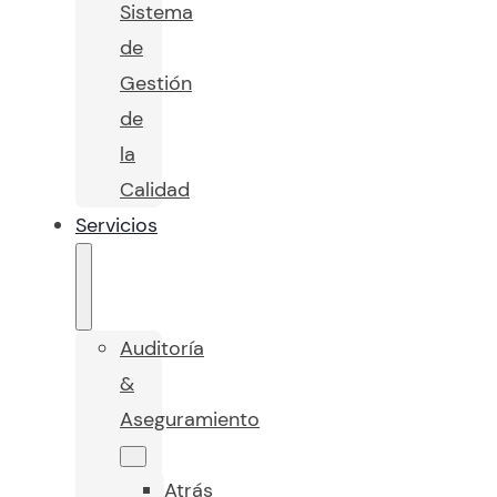
Sistema
de
Gestión
de
la
Calidad
Servicios
Auditoría
&
Aseguramiento
Atrás