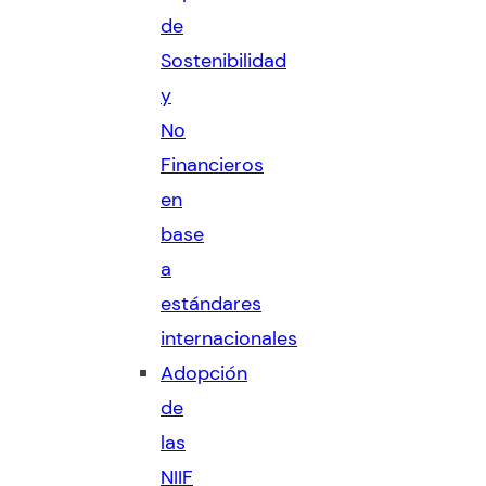
de
Sostenibilidad
y
No
Financieros
en
base
a
estándares
internacionales
Adopción
de
las
NIIF