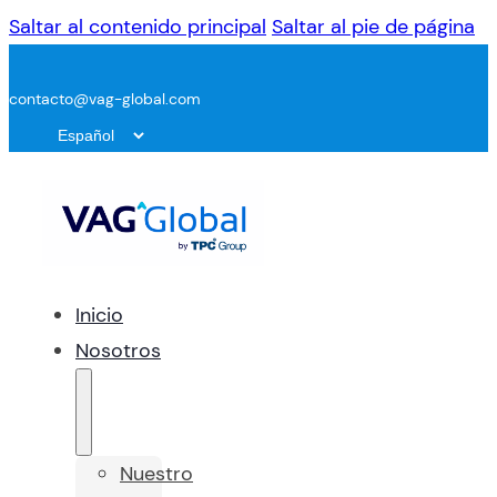
Saltar al contenido principal
Saltar al pie de página
contacto@vag-global.com
Inicio
Nosotros
Nuestro