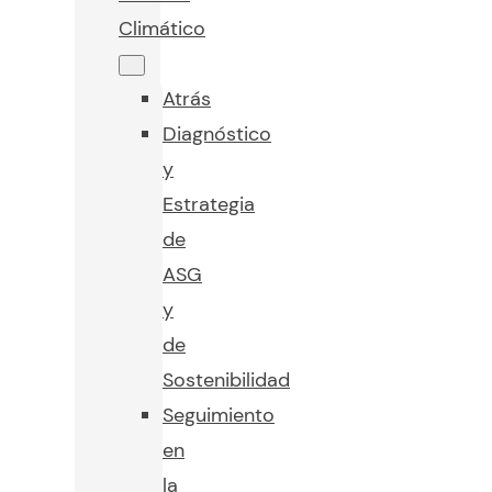
Climático
Atrás
Diagnóstico
y
Estrategia
de
ASG
y
de
Sostenibilidad
Seguimiento
en
la