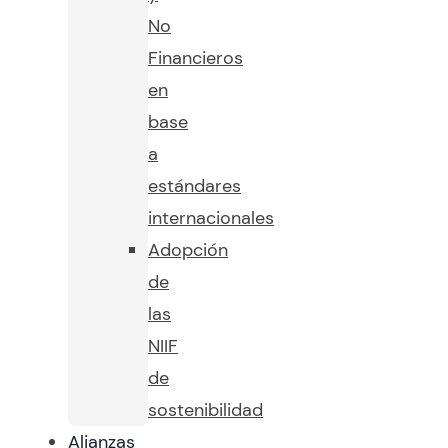
No
Financieros
en
base
a
estándares
internacionales
Adopción
de
las
NIIF
de
sostenibilidad
Alianzas