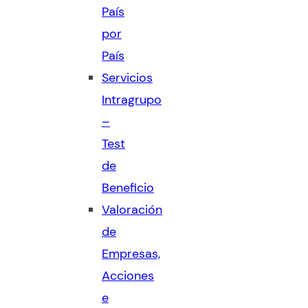
País
por
País
Servicios
Intragrupo
–
Test
de
Beneficio
Valoración
de
Empresas,
Acciones
e