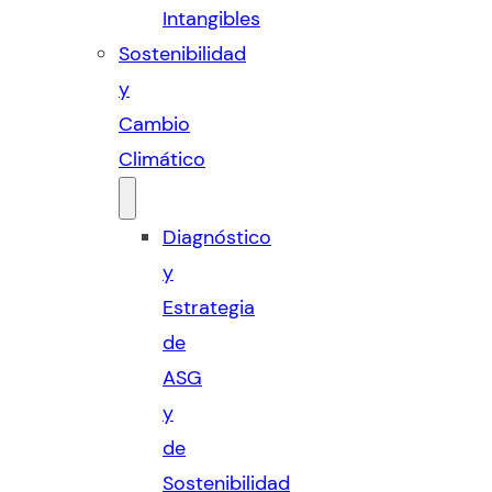
Intangibles
Sostenibilidad
y
Cambio
Climático
Diagnóstico
y
Estrategia
de
ASG
y
de
Sostenibilidad