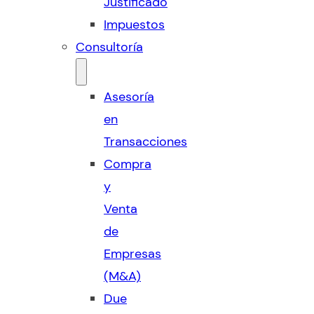
Justificado
Impuestos
Consultoría
Asesoría
en
Transacciones
Compra
y
Venta
de
Empresas
(M&A)
Due