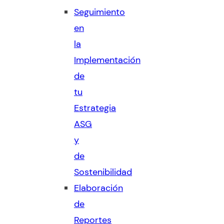
Seguimiento
en
la
Implementación
de
tu
Estrategia
ASG
y
de
Sostenibilidad
Elaboración
de
Reportes