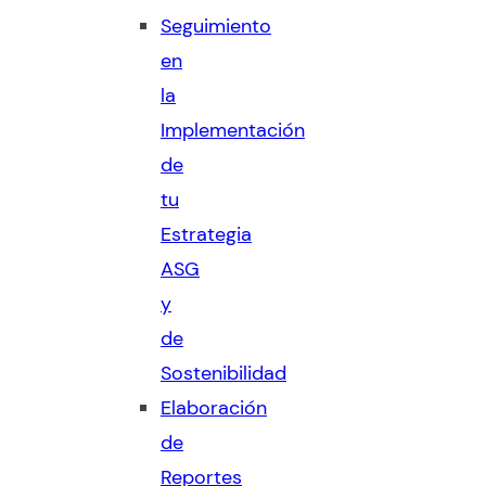
Seguimiento
en
la
Implementación
de
tu
Estrategia
ASG
y
de
Sostenibilidad
Elaboración
de
Reportes