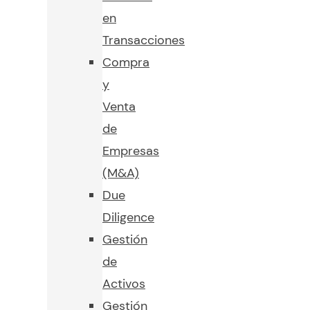
en
Transacciones
Compra
y
Venta
de
Empresas
(M&A)
Due
Diligence
Gestión
de
Activos
Gestión