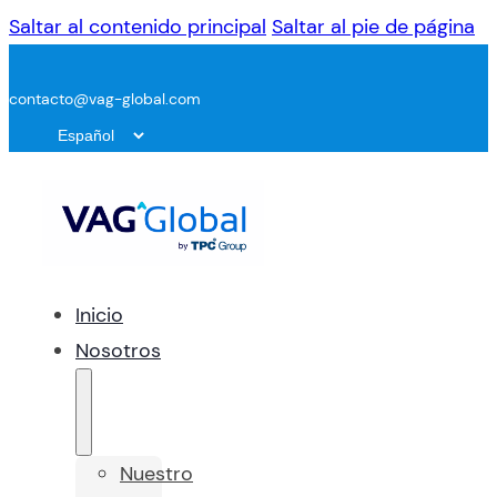
Saltar al contenido principal
Saltar al pie de página
contacto@vag-global.com
Inicio
Nosotros
Nuestro