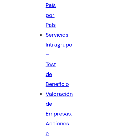
País
por
País
Servicios
Intragrupo
–
Test
de
Beneficio
Valoración
de
Empresas,
Acciones
e