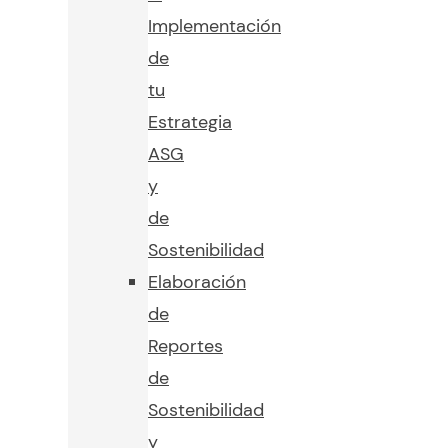
Implementación
de
tu
Estrategia
ASG
y
de
Sostenibilidad
Elaboración
de
Reportes
de
Sostenibilidad
y