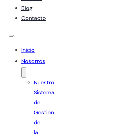
Blog
Contacto
Inicio
Nosotros
Nuestro
Sistema
de
Gestión
de
la