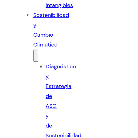
Intangibles
Sostenibilidad
y
Cambio
Climático
Diagnóstico
y
Estrategia
de
ASG
y
de
Sostenibilidad