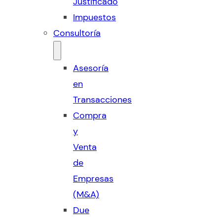
Justificado
Impuestos
Consultoría
Asesoría
en
Transacciones
Compra
y
Venta
de
Empresas
(M&A)
Due