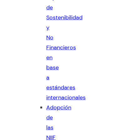
de
Sostenibilidad
y
No
Financieros
en
base
a
estándares
internacionales
Adopción
de
las
NIIF