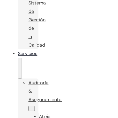
Sistema
de
Gestión
de
la
Calidad
Servicios
Auditoría
&
Aseguramiento
Atrás