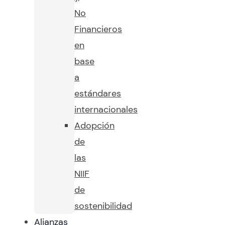
No
Financieros
en
base
a
estándares
internacionales
Adopción
de
las
NIIF
de
sostenibilidad
Alianzas