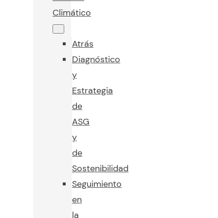
Climático
Atrás
Diagnóstico
y
Estrategia
de
ASG
y
de
Sostenibilidad
Seguimiento
en
la