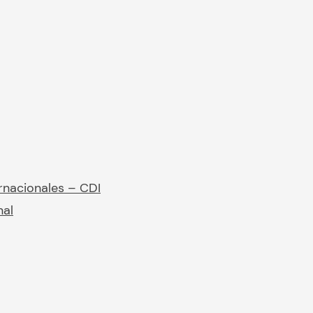
rnacionales – CDI
nal