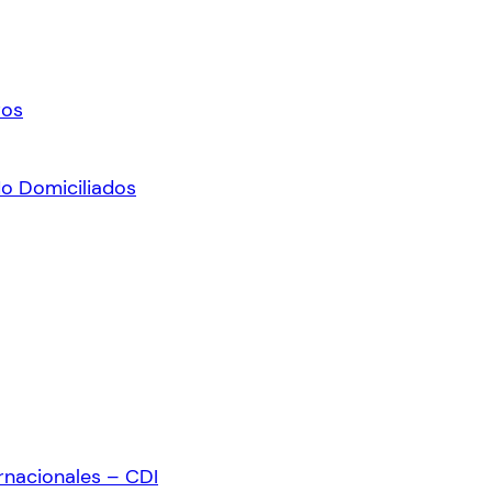
ros
No Domiciliados
rnacionales – CDI