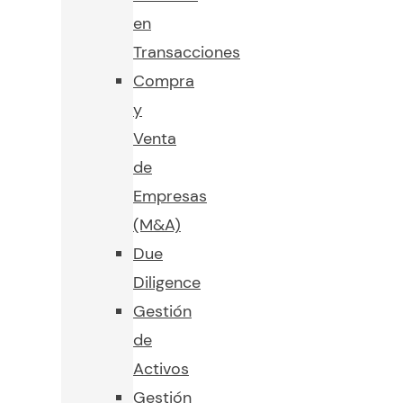
en
Transacciones
Compra
y
Venta
de
Empresas
(M&A)
Due
Diligence
Gestión
de
Activos
Gestión