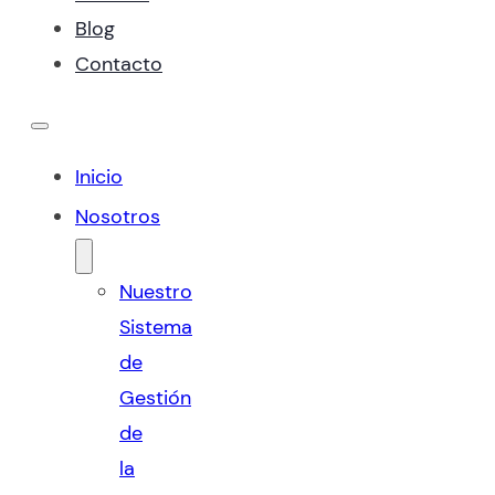
Blog
Contacto
Inicio
Nosotros
Nuestro
Sistema
de
Gestión
de
la