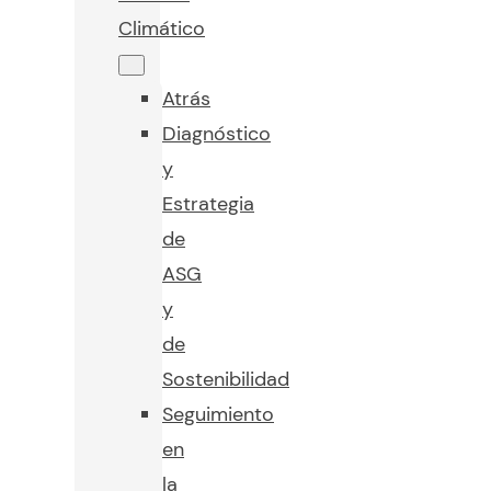
Climático
Atrás
Diagnóstico
y
Estrategia
de
ASG
y
de
Sostenibilidad
Seguimiento
en
la