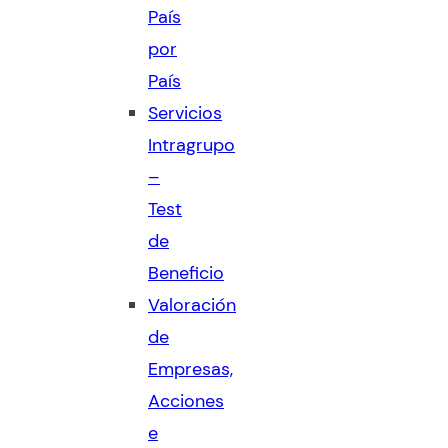
País
por
País
Servicios
Intragrupo
–
Test
de
Beneficio
Valoración
de
Empresas,
Acciones
e