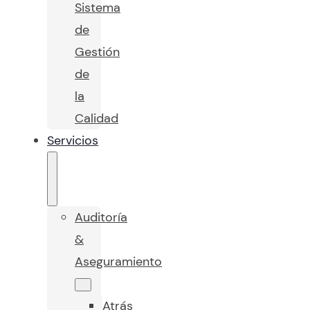
Sistema
de
Gestión
de
la
Calidad
Servicios
Auditoría
&
Aseguramiento
Atrás