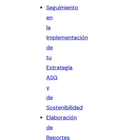
Seguimiento
en
la
Implementación
de
tu
Estrategia
ASG
y
de
Sostenibilidad
Elaboración
de
Reportes