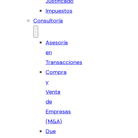
Justificado
Impuestos
Consultoría
Asesoría
en
Transacciones
Compra
y
Venta
de
Empresas
(M&A)
Due