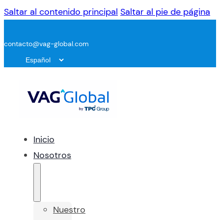
Saltar al contenido principal
Saltar al pie de página
contacto@vag-global.com
Inicio
Nosotros
Nuestro