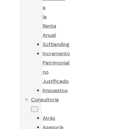
a
la
Renta
Anual
Softlanding
Incremento
Patrimonial
no
Justificado
Impuestos
Consultoría
Atrás
Asesoría