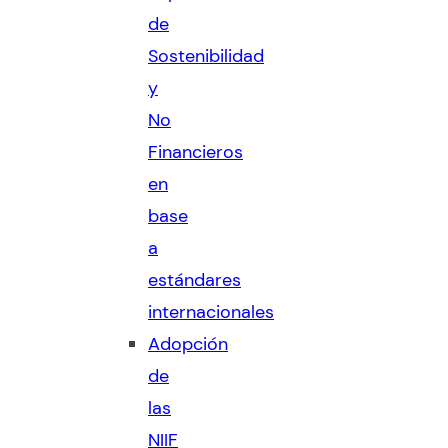
de
Sostenibilidad
y
No
Financieros
en
base
a
estándares
internacionales
Adopción
de
las
NIIF