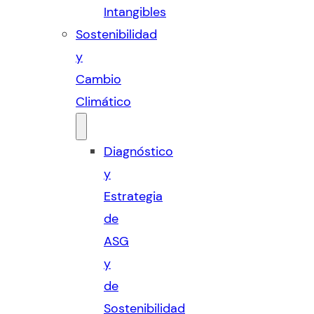
Intangibles
Sostenibilidad
y
Cambio
Climático
Diagnóstico
y
Estrategia
de
ASG
y
de
Sostenibilidad