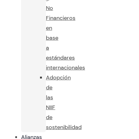
No
Financieros
en
base
a
estándares
internacionales
Adopción
de
las
NIIF
de
sostenibilidad
Alianzas