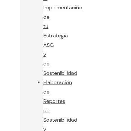
Implementación
de
tu
Estrategia
ASG
y
de
Sostenibilidad
Elaboración
de
Reportes
de
Sostenibilidad
y