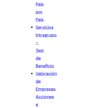
País
por
País
Servicios
Intragrupo
–
Test
de
Beneficio
Valoración
de
Empresas,
Acciones
e