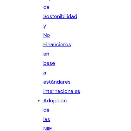
de
Sostenibilidad
y
No
Financieros
en
base
a
estándares
internacionales
Adopción
de
las
NIIF