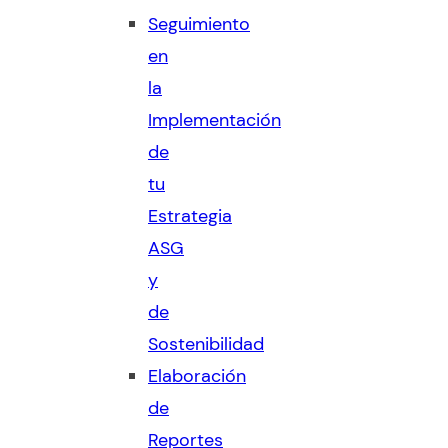
Seguimiento
en
la
Implementación
de
tu
Estrategia
ASG
y
de
Sostenibilidad
Elaboración
de
Reportes