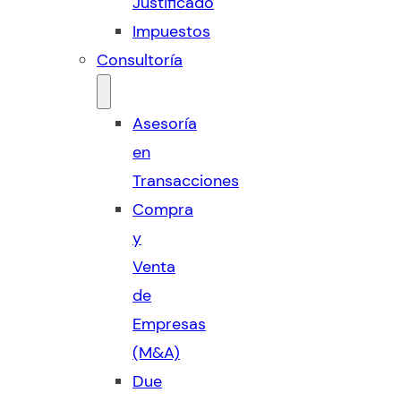
Justificado
Impuestos
Consultoría
Asesoría
en
Transacciones
Compra
y
Venta
de
Empresas
(M&A)
Due