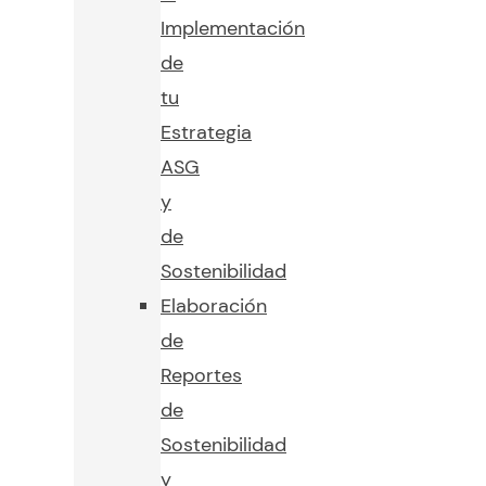
Implementación
de
tu
Estrategia
ASG
y
de
Sostenibilidad
Elaboración
de
Reportes
de
Sostenibilidad
y