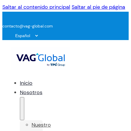
Saltar al contenido principal
Saltar al pie de página
contacto@vag-global.com
Inicio
Nosotros
Nuestro