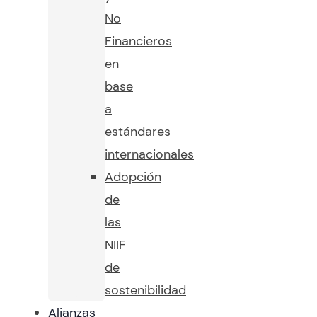
No
Financieros
en
base
a
estándares
internacionales
Adopción
de
las
NIIF
de
sostenibilidad
Alianzas