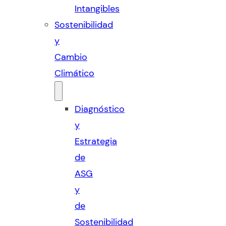
Intangibles
Sostenibilidad
y
Cambio
Climático
Diagnóstico
y
Estrategia
de
ASG
y
de
Sostenibilidad