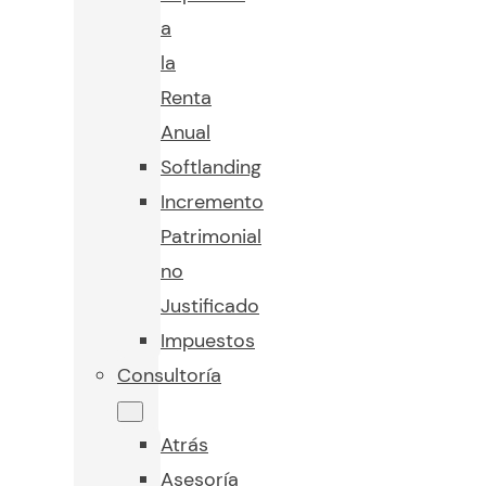
a
la
Renta
Anual
Softlanding
Incremento
Patrimonial
no
Justificado
Impuestos
Consultoría
Atrás
Asesoría