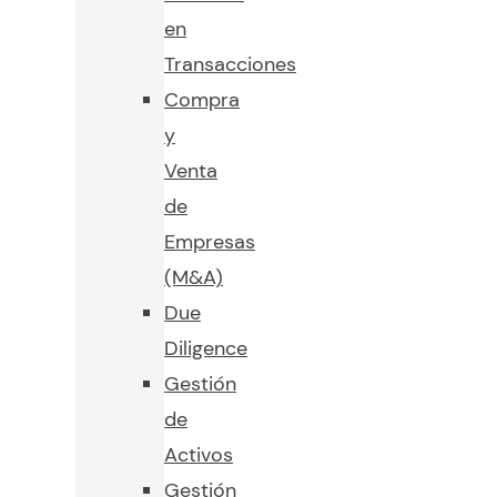
en
Transacciones
Compra
y
Venta
de
Empresas
(M&A)
Due
Diligence
Gestión
de
Activos
Gestión