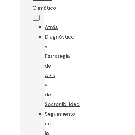
Climático
Atrás
Diagnóstico
y
Estrategia
de
ASG
y
de
Sostenibilidad
Seguimiento
en
la