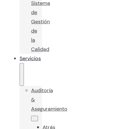
Sistema
de
Gestión
de
la
Calidad
Servicios
Auditoría
&
Aseguramiento
Atrás