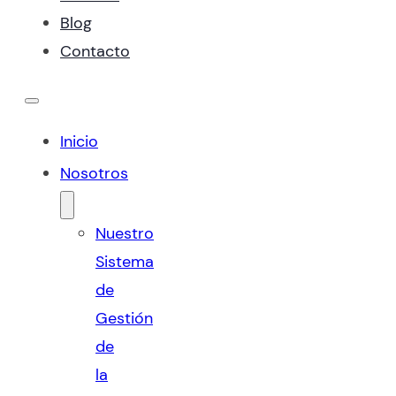
Blog
Contacto
Inicio
Nosotros
Nuestro
Sistema
de
Gestión
de
la